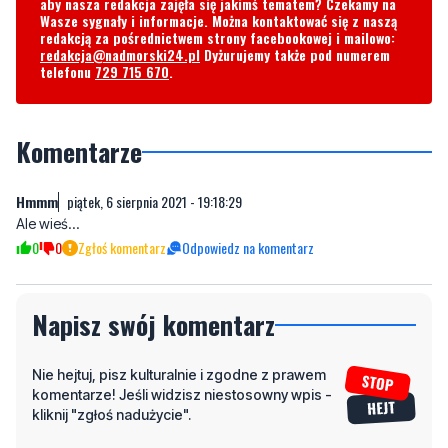
aby nasza redakcja zajęła się jakimś tematem? Czekamy na
Wasze sygnały i informacje. Można kontaktować się z naszą
redakcją za pośrednictwem strony facebookowej i mailowo:
redakcja@nadmorski24.pl
Dyżurujemy także pod numerem
telefonu
729 715 670
.
Komentarze
Hmmm
piątek, 6 sierpnia 2021 - 19:18:29
Ale wieś...
0
0
Zgłoś komentarz
Odpowiedz na komentarz
Napisz swój komentarz
Nie hejtuj, pisz kulturalnie i zgodne z prawem
komentarze! Jeśli widzisz niestosowny wpis -
kliknij "zgłoś nadużycie".