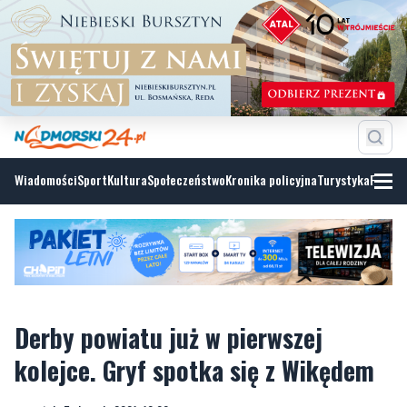
Wiadomości
Sport
Kultura
Społeczeństwo
Kronika policyjna
Turystyka
Fotoga
Derby powiatu już w pierwszej
kolejce. Gryf spotka się z Wikędem