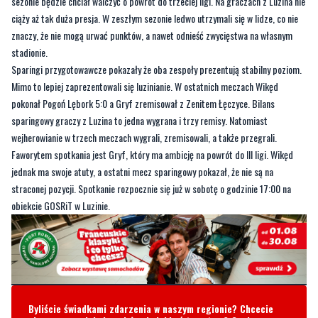
sezonie będzie chciał walczyć o powrót do trzeciej ligi. Na graczach z Luzina nie
ciąży aż tak duża presja. W zeszłym sezonie ledwo utrzymali się w lidze, co nie
znaczy, że nie mogą urwać punktów, a nawet odnieść zwycięstwa na własnym
stadionie.
Sparingi przygotowawcze pokazały że oba zespoły prezentują stabilny poziom.
Mimo to lepiej zaprezentowali się luzinianie. W ostatnich meczach Wikęd
pokonał Pogoń Lębork 5:0 a Gryf zremisował z Zenitem Łęczyce. Bilans
sparingowy graczy z Luzina to jedna wygrana i trzy remisy. Natomiast
wejherowianie w trzech meczach wygrali, zremisowali, a także przegrali.
Faworytem spotkania jest Gryf, który ma ambicję na powrót do III ligi. Wikęd
jednak ma swoje atuty, a ostatni mecz sparingowy pokazał, że nie są na
straconej pozycji. Spotkanie rozpocznie się już w sobotę o godzinie 17:00 na
obiekcie GOSRiT w Luzinie.
Byliście świadkami zdarzenia w naszym regionie? Chcecie