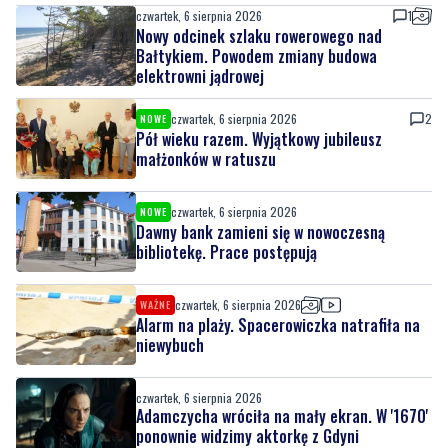
czwartek, 6 sierpnia 2026
1
Nowy odcinek szlaku rowerowego nad
Bałtykiem. Powodem zmiany budowa
elektrowni jądrowej
czwartek, 6 sierpnia 2026
2
NOWE
Pół wieku razem. Wyjątkowy jubileusz
małżonków w ratuszu
czwartek, 6 sierpnia 2026
NOWE
Dawny bank zamieni się w nowoczesną
bibliotekę. Prace postępują
czwartek, 6 sierpnia 2026
WAŻNE
Alarm na plaży. Spacerowiczka natrafiła na
niewybuch
czwartek, 6 sierpnia 2026
Adamczycha wróciła na mały ekran. W '1670'
ponownie widzimy aktorkę z Gdyni