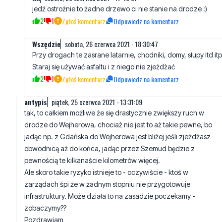
Wszędzie
sobota, 26 czerwca 2021 - 18:30:47
Przy drogach te zasrane latarnie, chodniki, domy, słupy itd itp
Staraj się używać asfaltu i z niego nie zjeżdżać
2
1
Zgłoś komentarz
Odpowiedz na komentarz
antypis
piątek, 25 czerwca 2021 - 13:31:09
tak, to całkiem możliwe że się drastycznie zwiększy ruch w
drodze do Wejherowa, chociaż nie jest to aż takie pewne, bo
jadąc np. z Gdańska do Wejherowa jest bliżej jeśli zjeżdżasz
obwodnicą aż do końca, jadąc przez Szemud będzie z
pewnością te kilkanaście kilometrów więcej.
Ale skoro takie ryzyko istnieje to - oczywiście - ktoś w
zarządach śpi że w żadnym stopniu nie przygotowuje
infrastruktury. Może działa to na zasadzie poczekamy -
zobaczymy??
Pozdrawiam
5
4
Zgłoś komentarz
Odpowiedz na komentarz
Dramat
sobota, 26 czerwca 2021 - 17:58:04