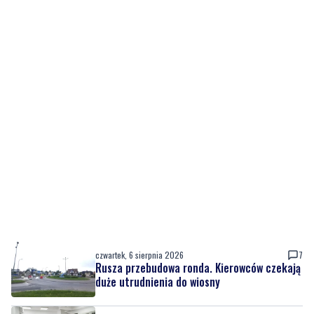
czwartek, 6 sierpnia 2026
7
Rusza przebudowa ronda. Kierowców czekają
duże utrudnienia do wiosny
czwartek, 6 sierpnia 2026
7
Nowy sprzęt z KPO już służy pacjentom, trwa
też rozbudowa placówki