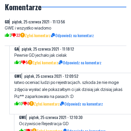
GD
piątek, 25 czerwca 2021 - 11:13:56
GWE i wszystko wiadomo
3
32
Zgłoś komentarz
Odpowiedz na komentarz
GA
piątek, 25 czerwca 2021 - 11:18:12
Pewnie GD jechało jak cielak
9
5
Zgłoś komentarz
Odpowiedz na komentarz
GWE
piątek, 25 czerwca 2021 - 12:09:52
łatwo oceniać ludzi po rejestracjach. szkoda że nie moge
zdjęcia wysłać ale pokazałbym ci jak dzisiaj jak dzisiaj jakaś
Piz** zaparkowała na pasach :D
10
0
Zgłoś komentarz
Odpowiedz na komentarz
GWE
piątek, 25 czerwca 2021 - 12:10:30
Oczywiście Rejestracja GD
7
1
Zgłoś komentarz
Odpowiedz na komentarz
antypis
piątek, 25 czerwca 2021 - 12:25:32
zaskoczę cię ale to nie jest GWE