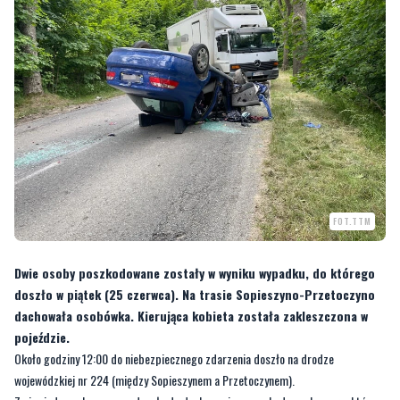
FOT.TTM
Dwie osoby poszkodowane zostały w wyniku wypadku, do którego
doszło w piątek (25 czerwca). Na trasie Sopieszyno-Przetoczyno
dachowała osobówka. Kierująca kobieta została zakleszczona w
pojeździe.
Około godziny 12:00 do niebezpiecznego zdarzenia doszło na drodze
wojewódzkiej nr 224 (między Sopieszynem a Przetoczynem).
Z niewiadomych przyczyn doszło do dachowania samochodu osobowego, którym
kierowała kobieta. Na skutek zdarzenia została zakleszczona w pojeździe.
Interweniowali strażacy – 2 zastępy JRG Wejherowo i 1 OSP Wejherowo.