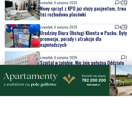
czwartek, 6 sierpnia 2026
4
Urodziny Biura Obsługi Klienta w Pucku. Były
promocje, porady i atrakcje dla
najmłodszych
czwartek, 6 sierpnia 2026
7
Szpital w żałobie. Nie żyje położna Oddziału
Ginekologiczno-Położniczego
czwartek, 6 sierpnia 2026
2
Nowy odcinek szlaku rowerowego nad
Bałtykiem. Powodem zmiany budowa
elektrowni jądrowej
czwartek, 6 sierpnia 2026
2
Pół wieku razem. Wyjątkowy jubileusz
małżonków w ratuszu