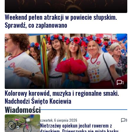
Sprawdź, co zaplanowano
1
Kolorowy korowód, muzyka i regionalne smaki.
Nadchodzi Święto Kociewia
Wiadomości
czwartek, 6 sierpnia 2026
9
Nietrzeźwy opiekun jechał rowerem z
dzieckiem. Dziewczynka nie miała kasku
czwartek, 6 sierpnia 2026
Weekend pełen atrakcji w powiecie