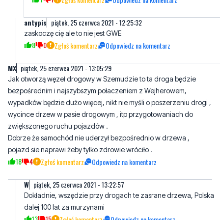
8
0
Zgłoś komentarz
Odpowiedz na komentarz
MX
piątek, 25 czerwca 2021 - 13:05:29
Jak otworzą węzeł drogowy w Szemudzie to ta droga będzie
bezpośrednim i najszybszym połaczeniem z Wejherowem,
wypadków będzie dużo więcej, nikt nie myśli o poszerzeniu drogi ,
wycince drzew w pasie drogowym , itp przygotowaniach do
zwiększonego ruchu pojazdów .
Dobrze że samochód nie uderzył bezpośrednio w drzewa ,
pojazd sie naprawi żeby tylko zdrowie wróciło .
18
4
Zgłoś komentarz
Odpowiedz na komentarz
W
piątek, 25 czerwca 2021 - 13:22:57
Dokładnie, wszędzie przy drogach te zasrane drzewa, Polska
dalej 100 lat za murzynami
13
15
Zgłoś komentarz
Odpowiedz na komentarz
m
piątek, 25 czerwca 2021 - 13:29:38
mózgi se wytnijcie, bo widać i tak z nich pożytku nie macie