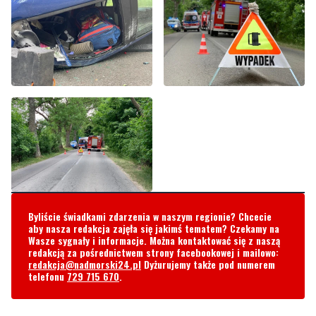
Byliście świadkami zdarzenia w naszym regionie? Chcecie
aby nasza redakcja zajęła się jakimś tematem? Czekamy na
Wasze sygnały i informacje. Można kontaktować się z naszą
redakcją za pośrednictwem strony facebookowej i mailowo:
redakcja@nadmorski24.pl
Dyżurujemy także pod numerem
telefonu
729 715 670
.
Komentarze