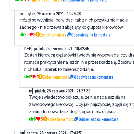
żadnego - nie drzewa zabijają tylko głupota kierowców
25
8
Zgłoś komentarz
Odpowiedz na komentarz
C+E
piątek, 25 czerwca 2021 - 19:42:45
Zostań kierowcą ciężarówki i wtedy się wypowiadaj czy d
rosnące praktycznie na jezdni nie przeszkadzają. Zostawi
nich kilka lusterek to zmienisz zdanie.
9
7
Zgłoś komentarz
Odpowiedz na komentarz
m
piątek, 25 czerwca 2021 - 21:27:32
Twoje świadectwo pokazuje, że nie nadajesz się na
zawodowego kierowcę. Oby jak najszybciej zdjęli cię z t
zanim doprowadzisz do jakiegoś nieszczęścia.
8
5
Zgłoś komentarz
Odpowiedz na komentarz
nn
sobota, 26 czerwca 2021 - 17:43:51
jedź ostrożnie to żadne drzewo ci nie stanie na drodze :)
2
1
Zgłoś komentarz
Odpowiedz na komentarz