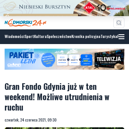
Wiadomości
Sport
Kultura
Społeczeństwo
Kronika policyjna
Turystyka
Fotoga
Gran Fondo Gdynia już w ten
weekend! Możliwe utrudnienia w
ruchu
czwartek, 24 czerwca 2021, 09:30