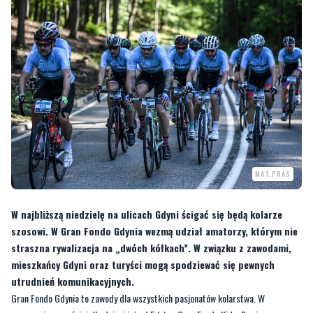
MAT.PRAS
W najbliższą niedzielę na ulicach Gdyni ścigać się będą kolarze
szosowi. W Gran Fondo Gdynia wezmą udział amatorzy, którym nie
straszna rywalizacja na „dwóch kółkach”. W związku z zawodami,
mieszkańcy Gdyni oraz turyści mogą spodziewać się pewnych
utrudnień komunikacyjnych.
Gran Fondo Gdynia to zawody dla wszystkich pasjonatów kolarstwa. W
programie są wyścigi dla dzieci już od 5 lat – Gran Fondo Kids. Swoją
rywalizację będą też miały całe rodziny lub zawodnicy, którzy przejażdżki na
rowerze traktują jako formę aktywnego spędzania czasu. Dla nich