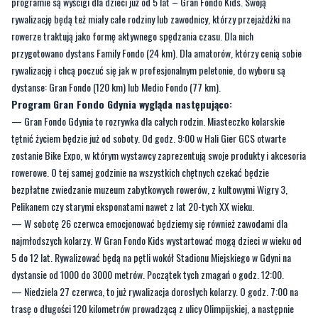
przygotowano dystans Family Fondo (24 km). Dla amatorów, którzy cenią sobie
rywalizację i chcą poczuć się jak w profesjonalnym peletonie, do wyboru są
dystanse: Gran Fondo (120 km) lub Medio Fondo (77 km).
Program Gran Fondo Gdynia wygląda następująco:
— Gran Fondo Gdynia to rozrywka dla całych rodzin. Miasteczko kolarskie
tętnić życiem będzie już od soboty. Od godz. 9:00 w Hali Gier GCS otwarte
zostanie Bike Expo, w którym wystawcy zaprezentują swoje produkty i akcesoria
rowerowe. O tej samej godzinie na wszystkich chętnych czekać będzie
bezpłatne zwiedzanie muzeum zabytkowych rowerów, z kultowymi Wigry 3,
Pelikanem czy starymi eksponatami nawet z lat 20-tych XX wieku.
— W sobotę 26 czerwca emocjonować będziemy się również zawodami dla
najmłodszych kolarzy. W Gran Fondo Kids wystartować mogą dzieci w wieku od
5 do 12 lat. Rywalizować będą na pętli wokół Stadionu Miejskiego w Gdyni na
dystansie od 1000 do 3000 metrów. Początek tych zmagań o godz. 12:00.
— ​Niedziela 27 czerwca, to już rywalizacja dorosłych kolarzy. O godz. 7:00 na
trasę o długości 120 kilometrów prowadzącą z ulicy Olimpijskiej, a następnie
malowniczym i pagórkowatym szlakiem po Kaszubach wyruszą fani
najdłuższego dystansu – Gran Fondo. Tuż po nich swój wyścig rozpoczną
uczestnicy Medio Fondo, a w ostatniej kolejności wystartuje Family Fondo. W