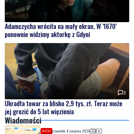
Adamczycha wróciła na mały ekran. W '1670'
ponownie widzimy aktorkę z Gdyni
3
Ukradła towar za blisko 2,9 tys. zł. Teraz może
jej grozić do 5 lat więzienia
Wiadomości
czwartek, 6 sierpnia 2026
WAŻNE
Alarm na plaży. Spacerowiczka natrafiła na
niewybuch