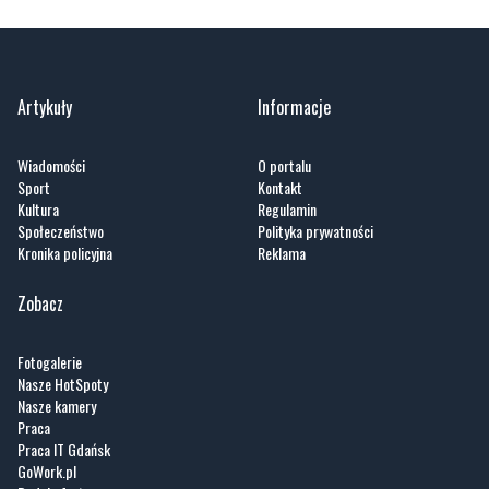
Artykuły
Informacje
Wiadomości
O portalu
Sport
Kontakt
Kultura
Regulamin
Społeczeństwo
Polityka prywatności
Kronika policyjna
Reklama
Zobacz
Fotogalerie
Nasze HotSpoty
Nasze kamery
Praca
Praca IT Gdańsk
GoWork.pl
Dodaj ofertę pracy
Nadmorski24.pl - portal informacyjny z Małego Trójmiasta Kaszubskiego. Twoja
codzienna dawka najnowszych wiadomości z najbliższej okolicy. Informacje