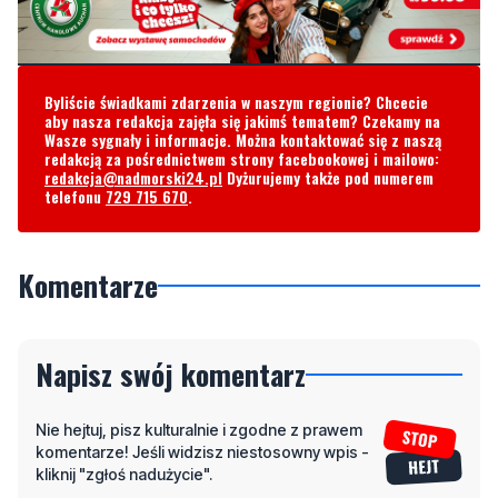
Byliście świadkami zdarzenia w naszym regionie? Chcecie
aby nasza redakcja zajęła się jakimś tematem? Czekamy na
Wasze sygnały i informacje. Można kontaktować się z naszą
redakcją za pośrednictwem strony facebookowej i mailowo:
redakcja@nadmorski24.pl
Dyżurujemy także pod numerem
telefonu
729 715 670
.
Komentarze
Napisz swój komentarz
Nie hejtuj, pisz kulturalnie i zgodne z prawem
komentarze! Jeśli widzisz niestosowny wpis -
kliknij "zgłoś nadużycie".
Imię / Podpis