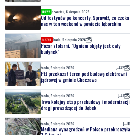
nas w ten weekend w powiecie lęborskim
środa, 5 sierpnia 2026
WAŻNE
Pożar stolarni. "Ogniem objęty jest cały
budynek"
środa, 5 sierpnia 2026
32
PEJ przekazał teren pod budowę elektrowni
jądrowej w gminie Choczewo
środa, 5 sierpnia 2026
3
Trwa kolejny etap przebudowy i modernizacji
drogi prowadzącej do Dębek
środa, 5 sierpnia 2026
11
Mediana wynagrodzeń w Polsce przekroczyła
7,6 tys. zł