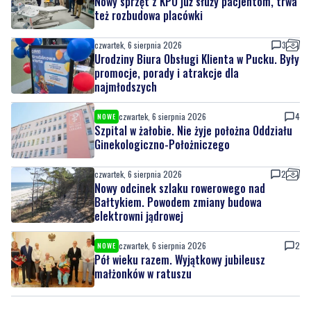
Nowy sprzęt z KPO już służy pacjentom, trwa
też rozbudowa placówki
czwartek, 6 sierpnia 2026
3
Urodziny Biura Obsługi Klienta w Pucku. Były
promocje, porady i atrakcje dla
najmłodszych
czwartek, 6 sierpnia 2026
4
NOWE
Szpital w żałobie. Nie żyje położna Oddziału
Ginekologiczno-Położniczego
czwartek, 6 sierpnia 2026
2
Nowy odcinek szlaku rowerowego nad
Bałtykiem. Powodem zmiany budowa
elektrowni jądrowej
czwartek, 6 sierpnia 2026
2
NOWE
Pół wieku razem. Wyjątkowy jubileusz
małżonków w ratuszu