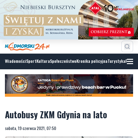
Wiadomości
Sport
Kultura
Społeczeństwo
Kronika policyjna
Turystyka
Fotoga
Autobusy ZKM Gdynia na lato
sobota, 19 czerwca 2021, 07:50