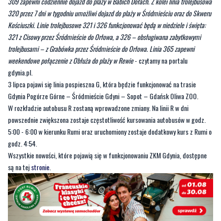
309 zapewni codziennie dojazd do plaży w Babich Dołach. Z kolei linia trolejbusowa
320 przez 7 dni w tygodniu umożliwi dojazd do plaży w Śródmieściu oraz do Skweru
Kościuszki. Linie trolejbusowe 321 i 326 funkcjonować będą w niedziele i święta:
321 z Cisowy przez Śródmieście do Orłowa, a 326 – obsługiwana zabytkowymi
trolejbusami – z Grabówka przez Śródmieście do Orłowa. Linia 365 zapewni
weekendowe połączenie z Obłuża do plaży w Rewie
- czytamy na portalu
gdynia.pl.
3 lipca pojawi się linia pospieszna G, która będzie funkcjonować na trasie
Gdynia Pogórze Górne – Śródmieście Gdyni – Sopot – Gdańsk Oliwa ZOO.
W rozkładzie autobusu R zostaną wprowadzone zmiany. Na linii R w dni
powszednie zwiększona zostaje częstotliwość kursowania autobusów w godz.
5:00 - 6:00 w kierunku Rumi oraz uruchomiony zostaje dodatkowy kurs z Rumi o
godz. 4:54.
Wszystkie nowości, które pojawią się w funkcjonowaniu ZKM Gdynia, dostępne
są na tej
stronie
.