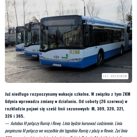
FOT. ARCHIWUM
Już niedługo rozpoczynamy wakacje szkolne. W związku z tym ZKM
Gdynia wprowadza zmiany w działaniu. Od soboty (26 czerwca) w
rozkładzie pojawi się sześć linii sezonowych: M, 309, 320, 321,
326 i 365.
—
Autobus M połączy Rumię i Rewę. Linia będzie kursować codziennie. Linia
pospieszna M połączy we wszystkie dni tygodnia Rumię z plażą w Rewie. Zaś linia