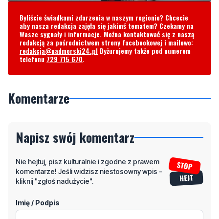
Byliście świadkami zdarzenia w naszym regionie? Chcecie
aby nasza redakcja zajęła się jakimś tematem? Czekamy na
Wasze sygnały i informacje. Można kontaktować się z naszą
redakcją za pośrednictwem strony facebookowej i mailowo:
redakcja@nadmorski24.pl
Dyżurujemy także pod numerem
telefonu
729 715 670
.
Komentarze
Napisz swój komentarz
Nie hejtuj, pisz kulturalnie i zgodne z prawem
komentarze! Jeśli widzisz niestosowny wpis -
kliknij "zgłoś nadużycie".
Imię / Podpis