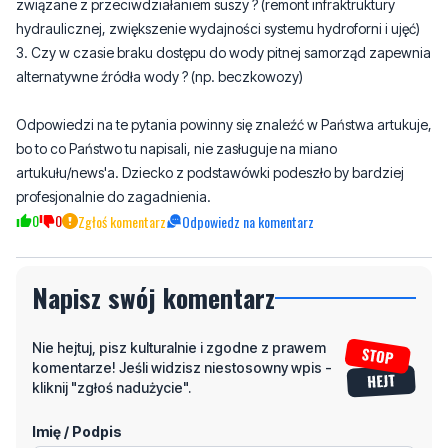
1. Na jakiej podstawie prawnej urzędnik wydaje zakaz korzystania
z wody ?
2. Ile (% z ogólnego budrzetu) przeznaczanych jest na inwestycje
związane z przeciwdziałaniem suszy ? (remont infraktruktury
hydraulicznej, zwiększenie wydajności systemu hydroforni i ujęć)
3. Czy w czasie braku dostępu do wody pitnej samorząd zapewnia
alternatywne źródła wody ? (np. beczkowozy)
Odpowiedzi na te pytania powinny się znaleźć w Państwa artukuje,
bo to co Państwo tu napisali, nie zasługuje na miano
artukułu/news'a. Dziecko z podstawówki podeszło by bardziej
profesjonalnie do zagadnienia.
0
0
Zgłoś komentarz
Odpowiedz na komentarz
Napisz swój komentarz
Nie hejtuj, pisz kulturalnie i zgodne z prawem
komentarze! Jeśli widzisz niestosowny wpis -