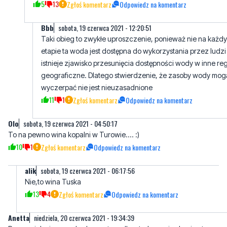
Aaa
sobota, 19 czerwca 2021 - 11:32:19
Nieuku wróć do szkoły. Wody w obiegu jest zawsze tyle samo
Paruje, skrapla się, paruje, skrapla sie.....
5
13
Zgłoś komentarz
Odpowiedz na komentarz
Bbb
sobota, 19 czerwca 2021 - 12:20:51
Taki obieg to zwykłe uproszczenie, ponieważ nie na każd
etapie ta woda jest dostępna do wykorzystania przez ludzi
istnieje zjawisko przesunięcia dostępności wody w inne re
geograficzne. Dlatego stwierdzenie, że zasoby wody mogą
wyczerpać nie jest nieuzasadnione
11
1
Zgłoś komentarz
Odpowiedz na komentarz
Olo
sobota, 19 czerwca 2021 - 04:50:17
To na pewno wina kopalni w Turowie.... :)
10
1
Zgłoś komentarz
Odpowiedz na komentarz
alik
sobota, 19 czerwca 2021 - 06:17:56
Nie,to wina Tuska