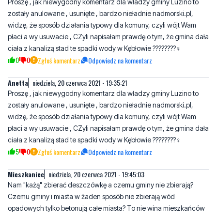
13
4
Zgłoś komentarz
Odpowiedz na komentarz
Anetta
niedziela, 20 czerwca 2021 - 19:34:39
Proszę , jak niewygodny komentarz dla władzy gminy Luzino to
zostały anulowane , usunięte , bardzo nieładnie nadmorski.pl,
widzę, że sposób działania typowy dla komuny, czyli wójt Wam
płaci a wy usuwacie , CZyli napisałam prawdę o tym, że gmina dała
ciała z kanalizą stad te spadki wody w Kębłowie ????????‍♀️
0
0
Zgłoś komentarz
Odpowiedz na komentarz
Anetta
niedziela, 20 czerwca 2021 - 19:35:21
Proszę , jak niewygodny komentarz dla władzy gminy Luzino to
zostały anulowane , usunięte , bardzo nieładnie nadmorski.pl,
widzę, że sposób działania typowy dla komuny, czyli wójt Wam
płaci a wy usuwacie , CZyli napisałam prawdę o tym, że gmina dała
ciała z kanalizą stad te spadki wody w Kębłowie ????????‍♀️
5
0
Zgłoś komentarz
Odpowiedz na komentarz
Mieszkaniec
niedziela, 20 czerwca 2021 - 19:45:03