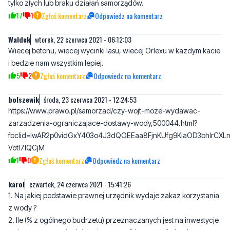
Nam "każą" zbierać deszczówkę a czemu gminy nie zbierają?
Czemu gminy i miasta w żaden sposób nie zbierają wód
opadowych tylko betonują całe miasta? To nie wina mieszkańców
tylko złych lub braku działań samorządów.
17
1
Zgłoś komentarz
Odpowiedz na komentarz
Waldek
wtorek, 22 czerwca 2021 - 06:12:03
Wiecej betonu, wiecej wycinki lasu, wiecej Orlexu w kazdym kacie
i bedzie nam wszystkim lepiej.
5
2
Zgłoś komentarz
Odpowiedz na komentarz
bolszewik
środa, 23 czerwca 2021 - 12:24:53
https://www.prawo.pl/samorzad/czy-wojt-moze-wydawac-
zarzadzenia-ograniczajace-dostawy-wody,500044.html?
fbclid=IwAR2p0vidGxY403o4J3dQOEEaa8FjnKUfg9KiaOD3bhIrCXLn
VotI7IQCjM
1
0
Zgłoś komentarz
Odpowiedz na komentarz
karol
czwartek, 24 czerwca 2021 - 15:41:26