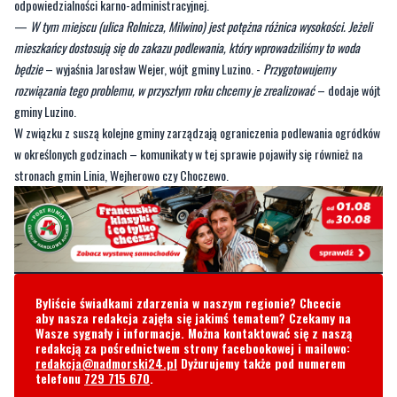
zakaz podlewania ogródków, trawników oraz napełniania przydomowych
basenów w godzinach od 14:00 do 23:00. Zakaz obowiązuje od 17 czerwca do
odwołania. Osoby nieprzestrzegające zakazu będą pociągnięte do
odpowiedzialności karno-administracyjnej.
—
W tym miejscu (ulica Rolnicza, Milwino) jest potężna różnica wysokości. Jeżeli
mieszkańcy dostosują się do zakazu podlewania, który wprowadziliśmy to woda
będzie
– wyjaśnia Jarosław Wejer, wójt gminy Luzino. -
Przygotowujemy
rozwiązania tego problemu, w przyszłym roku chcemy je zrealizować
– dodaje wójt
gminy Luzino.
W związku z suszą kolejne gminy zarządzają ograniczenia podlewania ogródków
w określonych godzinach – komunikaty w tej sprawie pojawiły się również na
stronach gmin Linia, Wejherowo czy Choczewo.
Byliście świadkami zdarzenia w naszym regionie? Chcecie
aby nasza redakcja zajęła się jakimś tematem? Czekamy na