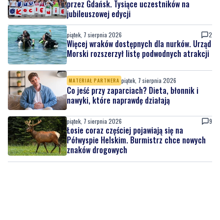
Wiadomości
piątek, 7 sierpnia 2026
Rekordowy Pochód Kociewski przeszedł
przez Gdańsk. Tysiące uczestników na
jubileuszowej edycji
piątek, 7 sierpnia 2026
2
Więcej wraków dostępnych dla nurków. Urząd
Morski rozszerzył listę podwodnych atrakcji
piątek, 7 sierpnia 2026
MATERIAŁ PARTNERA
Co jeść przy zaparciach? Dieta, błonnik i
nawyki, które naprawdę działają
piątek, 7 sierpnia 2026
9
Łosie coraz częściej pojawiają się na
Półwyspie Helskim. Burmistrz chce nowych
znaków drogowych