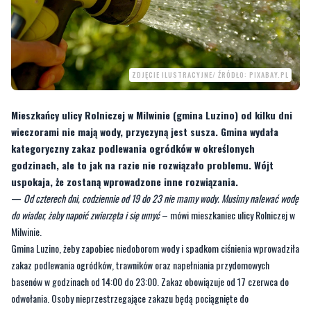
ZDJĘCIE ILUSTRACYJNE/ ŹRÓDŁO: PIXABAY.PL
Mieszkańcy ulicy Rolniczej w Milwinie (gmina Luzino) od kilku dni
wieczorami nie mają wody, przyczyną jest susza. Gmina wydała
kategoryczny zakaz podlewania ogródków w określonych
godzinach, ale to jak na razie nie rozwiązało problemu. Wójt
uspokaja, że zostaną wprowadzone inne rozwiązania.
—
Od czterech dni, codziennie od 19 do 23 nie mamy wody. Musimy nalewać wodę
do wiader, żeby napoić zwierzęta i się umyć
– mówi mieszkaniec ulicy Rolniczej w
Milwinie.
Gmina Luzino, żeby zapobiec niedoborom wody i spadkom ciśnienia wprowadziła