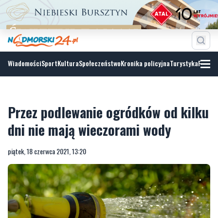
Wiadomości
Sport
Kultura
Społeczeństwo
Kronika policyjna
Turystyka
Fotoga
Przez podlewanie ogródków od kilku
dni nie mają wieczorami wody
piątek, 18 czerwca 2021, 13:20