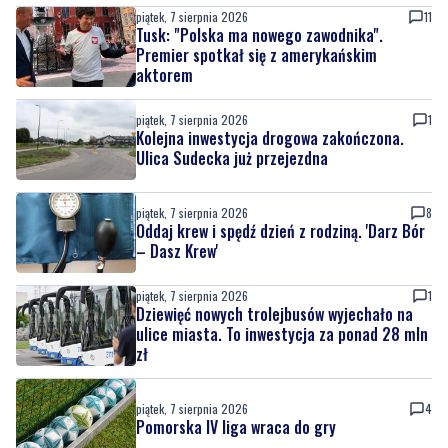
Policyjny pościg w powiecie puckim. Po
zatrzymaniu wyszło na jaw dlaczego 22-
latek uciekał
piątek, 7 sierpnia 2026
11
Tusk: "Polska ma nowego zawodnika".
Premier spotkał się z amerykańskim
aktorem
piątek, 7 sierpnia 2026
1
Kolejna inwestycja drogowa zakończona.
Ulica Sudecka już przejezdna
piątek, 7 sierpnia 2026
8
Oddaj krew i spędź dzień z rodziną. 'Darz Bór
– Dasz Krew'
piątek, 7 sierpnia 2026
1
Dziewięć nowych trolejbusów wyjechało na
ulice miasta. To inwestycja za ponad 28 mln
zł