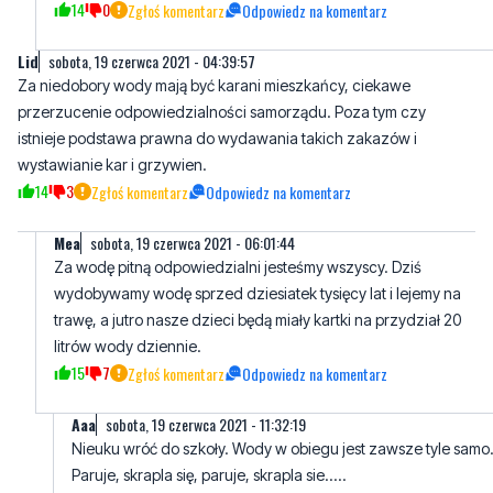
Dawid
sobota, 19 czerwca 2021 - 06:13:58
I to jest prawdziwa przyczyna braku wody... zgadzam się w
100%
14
0
Zgłoś komentarz
Odpowiedz na komentarz
Lid
sobota, 19 czerwca 2021 - 04:39:57
Za niedobory wody mają być karani mieszkańcy, ciekawe
przerzucenie odpowiedzialności samorządu. Poza tym czy
istnieje podstawa prawna do wydawania takich zakazów i
wystawianie kar i grzywien.
14
3
Zgłoś komentarz
Odpowiedz na komentarz
Mea
sobota, 19 czerwca 2021 - 06:01:44
Za wodę pitną odpowiedzialni jesteśmy wszyscy. Dziś
wydobywamy wodę sprzed dziesiatek tysięcy lat i lejemy na
trawę, a jutro nasze dzieci będą miały kartki na przydział 20
litrów wody dziennie.
15
7
Zgłoś komentarz
Odpowiedz na komentarz