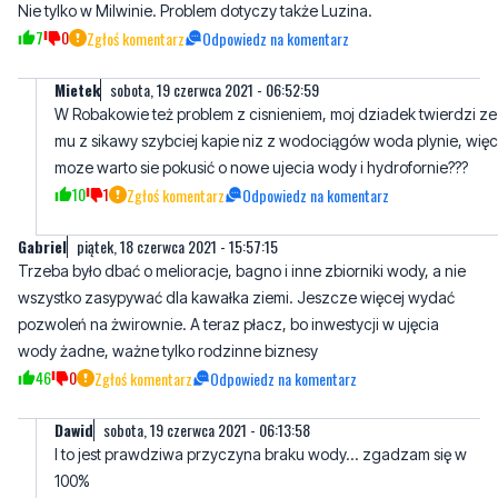
0
1
Zgłoś komentarz
Odpowiedz na komentarz
Rób 39
piątek, 18 czerwca 2021 - 13:51:58
Nie tylko w Milwinie. Problem dotyczy także Luzina.
7
0
Zgłoś komentarz
Odpowiedz na komentarz
Mietek
sobota, 19 czerwca 2021 - 06:52:59
W Robakowie też problem z cisnieniem, moj dziadek twierdzi ze
mu z sikawy szybciej kapie niz z wodociągów woda plynie, więc
moze warto sie pokusić o nowe ujecia wody i hydrofornie???
10
1
Zgłoś komentarz
Odpowiedz na komentarz
Gabriel
piątek, 18 czerwca 2021 - 15:57:15
Trzeba było dbać o melioracje, bagno i inne zbiorniki wody, a nie
wszystko zasypywać dla kawałka ziemi. Jeszcze więcej wydać
pozwoleń na żwirownie. A teraz płacz, bo inwestycji w ujęcia
wody żadne, ważne tylko rodzinne biznesy
46
0
Zgłoś komentarz
Odpowiedz na komentarz