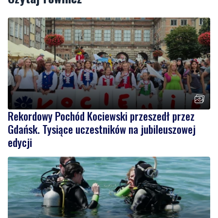
Podziel się tym artkułem z innymi:
Czytaj również
Rekordowy Pochód Kociewski przeszedł przez
Gdańsk. Tysiące uczestników na jubileuszowej
edycji