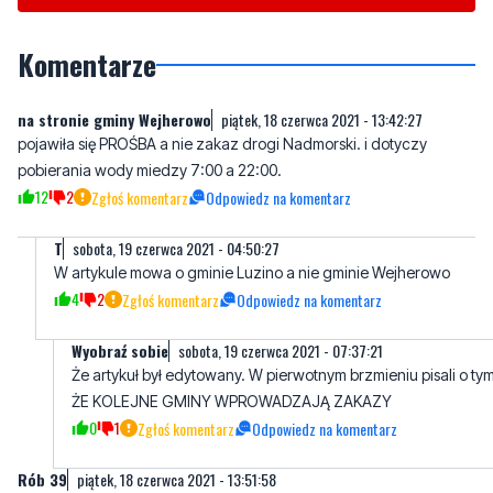
Wasze sygnały i informacje. Można kontaktować się z naszą
redakcją za pośrednictwem strony facebookowej i mailowo:
redakcja@nadmorski24.pl
Dyżurujemy także pod numerem
telefonu
729 715 670
.
Komentarze
na stronie gminy Wejherowo
piątek, 18 czerwca 2021 - 13:42:27
pojawiła się PROŚBA a nie zakaz drogi Nadmorski. i dotyczy
pobierania wody miedzy 7:00 a 22:00.
12
2
Zgłoś komentarz
Odpowiedz na komentarz
T
sobota, 19 czerwca 2021 - 04:50:27
W artykule mowa o gminie Luzino a nie gminie Wejherowo
4
2
Zgłoś komentarz
Odpowiedz na komentarz
Wyobraź sobie
sobota, 19 czerwca 2021 - 07:37:21
Że artykuł był edytowany. W pierwotnym brzmieniu pisali o ty
ŻE KOLEJNE GMINY WPROWADZAJĄ ZAKAZY