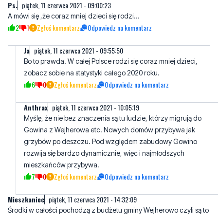
Komentarze
Ps.
piątek, 11 czerwca 2021 - 09:00:23
A mówi się ,że coraz mniej dzieci się rodzi...
2
1
Zgłoś komentarz
Odpowiedz na komentarz
Ja
piątek, 11 czerwca 2021 - 09:55:50
Bo to prawda. W całej Polsce rodzi się coraz mniej dzieci,
zobacz sobie na statystyki całego 2020 roku.
6
0
Zgłoś komentarz
Odpowiedz na komentarz
Anthrax
piątek, 11 czerwca 2021 - 10:05:19
Myślę, że nie bez znaczenia są tu ludzie, którzy migrują do
Gowina z Wejherowa etc. Nowych domów przybywa jak
grzybów po deszczu. Pod względem zabudowy Gowino
rozwija się bardzo dynamicznie, więc i najmłodszych
mieszkańców przybywa.
7
0
Zgłoś komentarz
Odpowiedz na komentarz