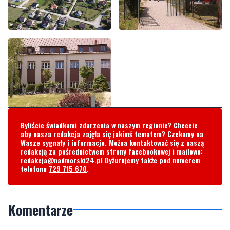
Byliście świadkami zdarzenia w naszym regionie? Chcecie
aby nasza redakcja zajęła się jakimś tematem? Czekamy na
Wasze sygnały i informacje. Można kontaktować się z naszą
redakcją za pośrednictwem strony facebookowej i mailowo:
redakcja@nadmorski24.pl
Dyżurujemy także pod numerem
telefonu
729 715 670
.