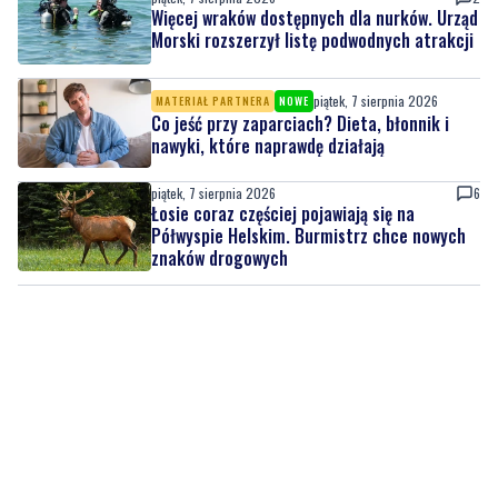
przez Gdańsk. Tysiące uczestników na
jubileuszowej edycji
piątek, 7 sierpnia 2026
2
Więcej wraków dostępnych dla nurków. Urząd
Morski rozszerzył listę podwodnych atrakcji
piątek, 7 sierpnia 2026
MATERIAŁ PARTNERA
NOWE
Co jeść przy zaparciach? Dieta, błonnik i
nawyki, które naprawdę działają
piątek, 7 sierpnia 2026
6
Łosie coraz częściej pojawiają się na
Półwyspie Helskim. Burmistrz chce nowych
znaków drogowych