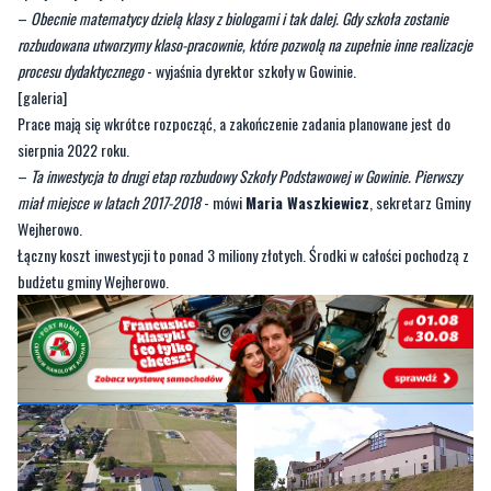
dyrektor Szkoły Podstawowej w Gowinie w rozmowie z
Twoją Telewizją Morską
.
Inwestycja obejmuje m.in. budowę ośmiu sal lekcyjnych, które pełnić będą rolę
specjalistycznych pracowni.
–
Obecnie matematycy dzielą klasy z biologami i tak dalej. Gdy szkoła zostanie
rozbudowana utworzymy klaso-pracownie, które pozwolą na zupełnie inne realizacje
procesu dydaktycznego
- wyjaśnia dyrektor szkoły w Gowinie.
[galeria]
Prace mają się wkrótce rozpocząć, a zakończenie zadania planowane jest do
sierpnia 2022 roku.
–
Ta inwestycja to drugi etap rozbudowy Szkoły Podstawowej w Gowinie. Pierwszy
miał miejsce w latach 2017-2018
- mówi
Maria Waszkiewicz
, sekretarz Gminy
Wejherowo.
Łączny koszt inwestycji to ponad 3 miliony złotych. Środki w całości pochodzą z
budżetu gminy Wejherowo.