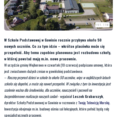
FOT. TTM
W Szkole Podstawowej w Gowinie rocznie przybywa około 50
nowych uczniów. Co za tym idzie – wkrótce placówka może się
przepełnić. Aby temu zapobiec planowana jest rozbudowa szkoły,
w której powstać mają m.in. nowe pracownie.
W urzędzie gminy Wejherowo w czwartek (10 czerwca) podpisano umowę, która
jest zwiastunem dużych zmian w gowińskiej podstawówce.
–
Roczny przyrost dzieci w szkole to około 50 uczniów, więc w najbliższych latach
szkoła się dopełni, a może się nawet przepełni. W związku z tym ta inwestycja jest
szalenie ważna dla środowiska, dla uczniów, nauczycieli i pozwoli na
bezproblemowe realizacje naszych zadań
- wyjaśniał
Leszek Grabarczyk
,