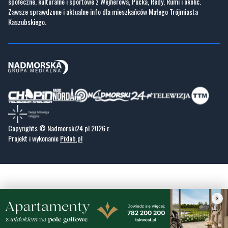
Nadmorski24.pl - portal informacyjny z Małego Trójmiasta Kaszubskiego. Twoja
codzienna dawka najnowszych wiadomości z najbliższej okolicy. Informacje
społeczne, kulturalne i sportowe z Wejherowa, Pucka, Redy, Rumi i okolic.
Zawsze sprawdzone i aktualne info dla mieszkańców Małego Trójmiasta
Kaszubskiego.
Copyrights © Nadmorski24.pl 2026 r.
Projekt i wykonanie
Pixlab.pl
×