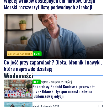
2
Więcej wraków dostępnych dla nurków. Urząd
Morski rozszerzył listę podwodnych atrakcji
MATERIAŁ PARTNERA
NOWE
Co jeść przy zaparciach? Dieta, błonnik i nawyki,
które naprawdę działają
Wiadomości
piątek, 7 sierpnia 2026
NOWE
Rekordowy Pochód Kociewski przeszedł