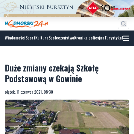
Wiadomości
Sport
Kultura
Społeczeństwo
Kronika policyjna
Turystyka
Fotoga
Duże zmiany czekają Szkołę
Podstawową w Gowinie
piątek, 11 czerwca 2021, 08:30