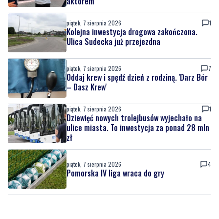
piątek, 7 sierpnia 2026
11
Tusk: "Polska ma nowego zawodnika".
Premier spotkał się z amerykańskim
aktorem
piątek, 7 sierpnia 2026
1
Kolejna inwestycja drogowa zakończona.
Ulica Sudecka już przejezdna
piątek, 7 sierpnia 2026
7
Oddaj krew i spędź dzień z rodziną. 'Darz Bór
– Dasz Krew'
piątek, 7 sierpnia 2026
1
Dziewięć nowych trolejbusów wyjechało na
ulice miasta. To inwestycja za ponad 28 mln
zł
piątek, 7 sierpnia 2026
4
Pomorska IV liga wraca do gry