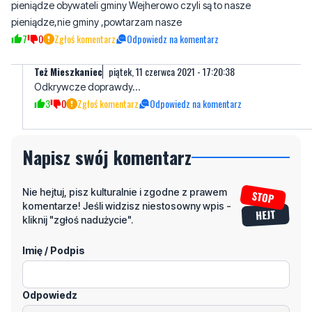
Mieszkaniec
piątek, 11 czerwca 2021 - 14:32:09
Środki w całości pochodzą z budżetu gminy Wejherowo czyli są to
pieniądze obywateli gminy Wejherowo czyli są to nasze
pieniądze,nie gminy ,powtarzam nasze
7
0
Zgłoś komentarz
Odpowiedz na komentarz
Też Mieszkaniec
piątek, 11 czerwca 2021 - 17:20:38
Odkrywcze doprawdy...
3
0
Zgłoś komentarz
Odpowiedz na komentarz
Napisz swój komentarz
Nie hejtuj, pisz kulturalnie i zgodne z prawem
komentarze! Jeśli widzisz niestosowny wpis -
kliknij "zgłoś nadużycie".
Imię / Podpis