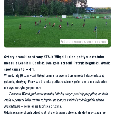
ŹRÓDŁO: FACEBOOK/GOSRIT LUZINO
Cztery bramki ze strony KTS-K Wikęd Luzino padły w ostatnim
meczu z Lechią II Gdańsk. Dwa gole strzelił Patryk Regulski. Wynik
spotkania to – 4:1.
W niedzielę (6 czerwca) Wikęd Luzino na swoim boisku gościł doświadczoną
gdańską drużynę. Pierwsza bramka padła ze strony gości, ale to nie osłabiło i
nie wystraszyło gospodarza.
—
Z czasem Wikęd grał coraz pewniej i dłużej utrzymywał się przy piłce, co dało
efekt w postaci kilku rzutów rożnych - po jednym z nich Patryk Regulski zdobył
prowadzenie
– relacjonuje luzińska drużyna.
Gdańszczanie chcieli odrobić straty w drugiej połowie, ale do tej sytuacji nie