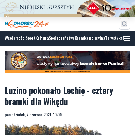
Wiadomości
Sport
Kultura
Społeczeństwo
Kronika policyjna
Turystyka
Fotoga
Luzino pokonało Lechię - cztery
bramki dla Wikędu
poniedziałek, 7 czerwca 2021, 10:00