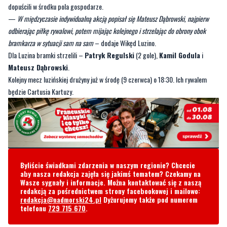
dopuścili w środku pola gospodarze.
—
W międzyczasie indywidualną akcją popisał się Mateusz Dąbrowski, najpierw
odbierając piłkę rywalowi, potem mijając kolejnego i strzelając do obrony obok
bramkarza w sytuacji sam na sam
– dodaje Wikęd Luzino.
Dla Luzina bramki strzelili –
Patryk Regulski
(2 gole),
Kamil Godula
i
Mateusz Dąbrowski
.
Kolejny mecz luzińskiej drużyny już w środę (9 czerwca) o 18:30. Ich rywalem
będzie Cartusia Kartuzy.
Byliście świadkami zdarzenia w naszym regionie? Chcecie
aby nasza redakcja zajęła się jakimś tematem? Czekamy na
Wasze sygnały i informacje. Można kontaktować się z naszą
redakcją za pośrednictwem strony facebookowej i mailowo:
redakcja@nadmorski24.pl
Dyżurujemy także pod numerem
telefonu
729 715 670
.