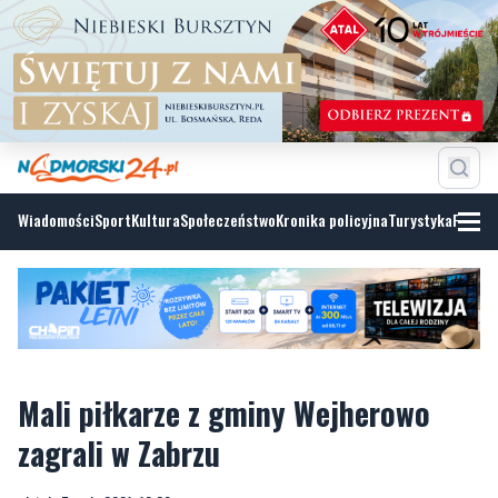
Wiadomości
Sport
Kultura
Społeczeństwo
Kronika policyjna
Turystyka
Fotoga
Mali piłkarze z gminy Wejherowo
zagrali w Zabrzu