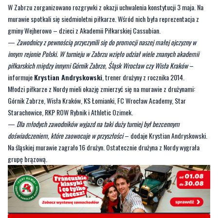
W Zabrzu zorganizowano rozgrywki z okazji uchwalenia konstytucji 3 maja. Na
murawie spotkali się siedmioletni piłkarze. Wśród nich była reprezentacja z
gminy Wejherowo – dzieci z Akademii Piłkarskiej Cassubian.
—
Zawodnicy z pewnością przyczynili się do promocji naszej małej ojczyzny w
innym rejonie Polski. W turnieju w Zabrzu wzięło udział wiele znanych akademii
piłkarskich między innymi Górnik Zabrze, Śląsk Wrocław czy Wisła Kraków
–
informuje
Krystian Andryskowski
, trener drużyny z rocznika 2014.
Młodzi piłkarze z Nordy mieli okazję zmierzyć się na murawie z drużynami:
Górnik Zabrze, Wisła Kraków, KS Łomianki, FC Wrocław Academy, Star
Starachowice, RKP ROW Rybnik i Athletic Ozimek.
—
Dla młodych zawodników wyjazd na taki duży turniej był bezcennym
doświadczeniem, które zaowocuje w przyszłości
– dodaje Krystian Andryskowski.
Na śląskiej murawie zagrało 16 drużyn. Ostatecznie drużyna z Nordy wygrała
grupę brązową.