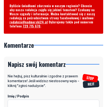
Byliście świadkami zdarzenia w naszym regionie? Chcecie
aby nasza redakcja zajęła się jakimś tematem? Czekamy na
Wasze sygnały i informacje. Można kontaktować się z naszą
redakcją za pośrednictwem strony facebookowej i mailowo:
redakcja@nadmorski24.pl
Dyżurujemy także pod numerem
telefonu
729 715 670
.
Komentarze
Napisz swój komentarz
Nie hejtuj, pisz kulturalnie i zgodne z prawem
komentarze! Jeśli widzisz niestosowny wpis -
kliknij "zgłoś nadużycie".
Imię / Podpis