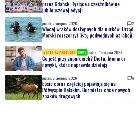
przez Gdańsk. Tysiące uczestników na
jubileuszowej edycji
piątek, 7 sierpnia 2026
2
Więcej wraków dostępnych dla nurków. Urząd
Morski rozszerzył listę podwodnych atrakcji
piątek, 7 sierpnia 2026
MATERIAŁ PARTNERA
NOWE
Co jeść przy zaparciach? Dieta, błonnik i
nawyki, które naprawdę działają
piątek, 7 sierpnia 2026
6
Łosie coraz częściej pojawiają się na
Półwyspie Helskim. Burmistrz chce nowych
znaków drogowych