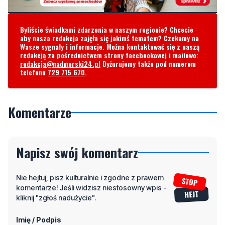
Byliście świadkami zdarzenia w naszym regionie? Chcecie
aby nasza redakcja zajęła się jakimś tematem? Czekamy na
Wasze sygnały i informacje. Można kontaktować się z naszą
redakcją za pośrednictwem strony facebookowej i mailowo:
redakcja@nadmorski24.pl
Dyżurujemy także pod numerem
telefonu
729 715 670
.
Komentarze
Napisz swój komentarz
Nie hejtuj, pisz kulturalnie i zgodne z prawem
komentarze! Jeśli widzisz niestosowny wpis -
kliknij "zgłoś nadużycie".
Imię / Podpis