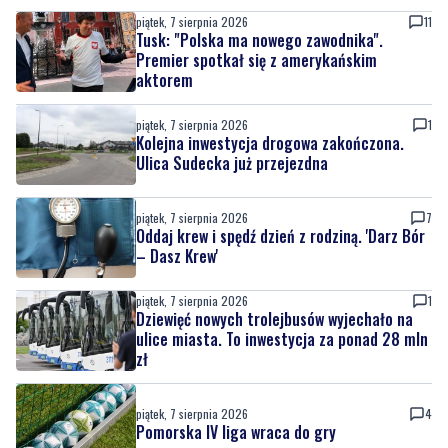
piątek, 7 sierpnia 2026
11
Tusk: "Polska ma nowego zawodnika".
Premier spotkał się z amerykańskim
aktorem
piątek, 7 sierpnia 2026
1
Kolejna inwestycja drogowa zakończona.
Ulica Sudecka już przejezdna
piątek, 7 sierpnia 2026
7
Oddaj krew i spędź dzień z rodziną. 'Darz Bór
– Dasz Krew'
piątek, 7 sierpnia 2026
1
Dziewięć nowych trolejbusów wyjechało na
ulice miasta. To inwestycja za ponad 28 mln
zł
piątek, 7 sierpnia 2026
4
Pomorska IV liga wraca do gry