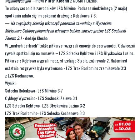
wspaniałych goli
– mówi
Piotr Klecha
z GOSRiT Luzino.
To udany sezon dla zawodników LZS Milwino. Podczas niedzielnego (2 maja)
spotkania udało się im pokonać drużynę z Robakowa 7:3.
—
Na zwycięską ścieżkę wkroczyli ponownie zawodnicy z Wyszecina.
Miejscowe Cyklopy pokonały na własnym boisku, zawsze groźne LZS Suchocki
Zelewo 3:1
- dodaje Klecha.
W „małych derbach” także piłkarze rozgrzali emocje do czerwoności. Odwieczni
rywale spotkali się na murawie – LZS Sołecka Kębłowo i LZS Błyskawica Luzino.
Piłkarze z Kębłowa wygrali mecz, strzelając 3 gole, zaś rywale 2. Natomiast
ostatnia rozgrywka była wyrównana - LZS Trak Barłomino zremisowało 3:3
z LZS Kochanowo.
Wyniki:
Sołecka Robakowo- LZS Milwino 3:7
Cyklopy Wyszecino- LZS Suchocki Zelewo 3:1
LZS Sołecka Kębłowo- LZS Błyskawica Luzino 3:2
LZS Trak Barłomino- LZS Sołecka Kochanowo 3:3