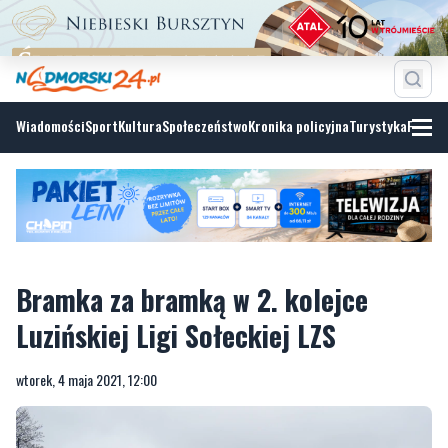
Wiadomości
Sport
Kultura
Społeczeństwo
Kronika policyjna
Turystyka
Fotoga
Bramka za bramką w 2. kolejce
Luzińskiej Ligi Sołeckiej LZS
wtorek, 4 maja 2021, 12:00