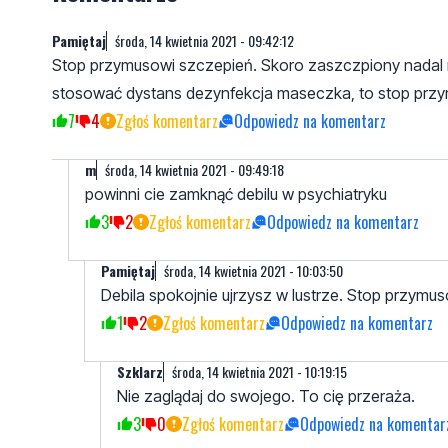
Pamiętaj
środa, 14 kwietnia 2021 - 09:42:12
Stop przymusowi szczepień. Skoro zaszczpiony nadal m
stosować dystans dezynfekcja maseczka, to stop prz
7
4
Zgłoś komentarz
Odpowiedz na komentarz
m
środa, 14 kwietnia 2021 - 09:49:18
powinni cie zamknąć debilu w psychiatryku
3
2
Zgłoś komentarz
Odpowiedz na komentarz
Pamiętaj
środa, 14 kwietnia 2021 - 10:03:50
Debila spokojnie ujrzysz w lustrze. Stop przymu
1
2
Zgłoś komentarz
Odpowiedz na komentarz
Szklarz
środa, 14 kwietnia 2021 - 10:19:15
Nie zaglądaj do swojego. To cię przeraża.
3
0
Zgłoś komentarz
Odpowiedz na komentar