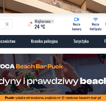
Wejherowo
Nasze
Nasze
o
24
C
kamery
HotSpoty
eczeństwo
Kronika policyjna
Turystyka
F