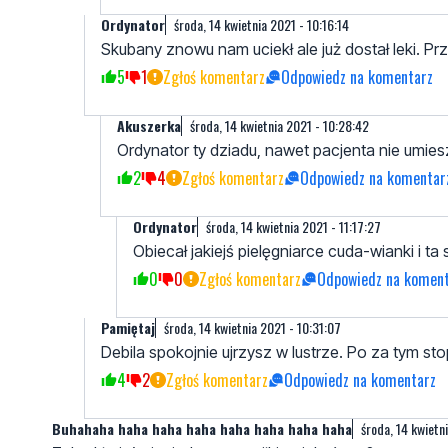
Ordynator
środa, 14 kwietnia 2021 - 10:16:14
Skubany znowu nam uciekł ale już dostał leki. P
5
1
Zgłoś komentarz
Odpowiedz na komentarz
Akuszerka
środa, 14 kwietnia 2021 - 10:28:42
Ordynator ty dziadu, nawet pacjenta nie umie
2
4
Zgłoś komentarz
Odpowiedz na komentar
Ordynator
środa, 14 kwietnia 2021 - 11:17:27
Obiecał jakiejś pielęgniarce cuda-wianki i 
0
0
Zgłoś komentarz
Odpowiedz na komen
Pamiętaj
środa, 14 kwietnia 2021 - 10:31:07
Debila spokojnie ujrzysz w lustrze. Po za tym s
4
2
Zgłoś komentarz
Odpowiedz na komentarz
Buhahaha haha haha haha haha haha haha haha
środa, 14 kwietn