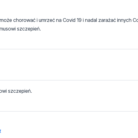
oże chorować i umrzeć na Covid 19 i nadal zarażać innych Co
ymusowi szczepień.
sowi szczepień.
z