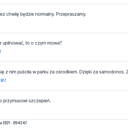
rzez chwilę będzie normalny. Przepraszamy.
sz upilnować, to o czym mowa?
z
ta się z nim puściła w parku za ośrodkiem. Dzięki za samodonos.
tarz
top przymusowi szczepień.
ia 2021 - 09:43:47