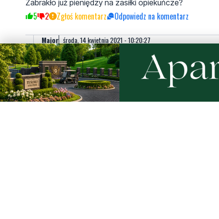
Zabrakło już pieniędzy na zasiłki opiekuńcze?
5
2
Zgłoś komentarz
Odpowiedz na komentarz
Major
środa, 14 kwietnia 2021 - 10:20:27
Niestety tak. Wydają je na nieskuteczne leczenie 
4
0
Zgłoś komentarz
Odpowiedz na komentarz
Pułkownik
środa, 14 kwietnia 2021 - 10:24:06
Przyszła także pora na majora. Gleba kocie wzdę
2
2
Zgłoś komentarz
Odpowiedz na komentarz
Do hahachary
czwartek, 15 kwietnia 2021 - 07:04:55
Do nory wracaj i nie wychodz
1
0
Zgłoś komentarz
Odpowiedz na komentarz
Te maski chronią przed wirusem, jak siatka ogrodzeniowa prz
To destrukcja państwa polskiego którą dokonuje obecn
8
1
Zgłoś komentarz
Odpowiedz na komentarz