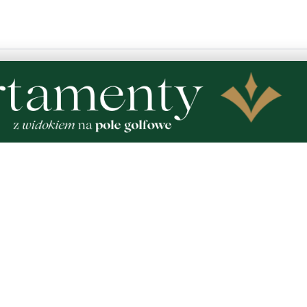
psychiatryczne tobie podobnych.
ty.
ed komarami
środa, 14 kwietnia 2021 - 09:45:51
y rząd