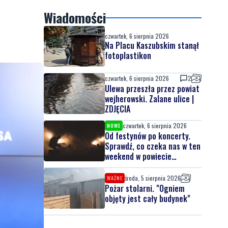
Wiadomości
czwartek, 6 sierpnia 2026
Na Placu Kaszubskim stanął
fotoplastikon
czwartek, 6 sierpnia 2026
2
Ulewa przeszła przez powiat
wejherowski. Zalane ulice |
ZDJĘCIA
czwartek, 6 sierpnia 2026
NOWE
Od festynów po koncerty.
Sprawdź, co czeka nas w ten
weekend w powiecie
lęborskim
środa, 5 sierpnia 2026
WAŻNE
Pożar stolarni. "Ogniem
objęty jest cały budynek"