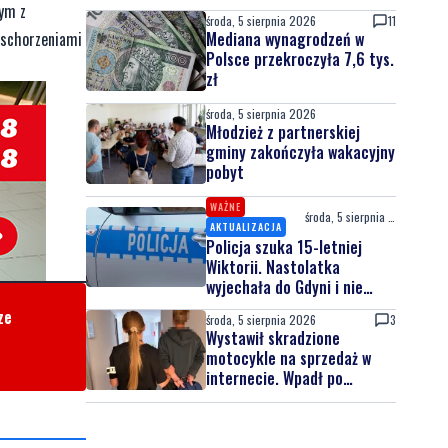
tym z
środa, 5 sierpnia 2026
11
Mediana wynagrodzeń w
 schorzeniami
Polsce przekroczyła 7,6 tys.
zł
środa, 5 sierpnia 2026
Młodzież z partnerskiej
gminy zakończyła wakacyjny
pobyt
WAŻNE
środa, 5 sierpnia 2026
AKTUALIZACJA
Policja szuka 15-letniej
Wiktorii. Nastolatka
wyjechała do Gdyni i nie
wróciła
ze
środa, 5 sierpnia 2026
3
Wystawił skradzione
motocykle na sprzedaż w
internecie. Wpadł po
zgłoszeniu właściciela