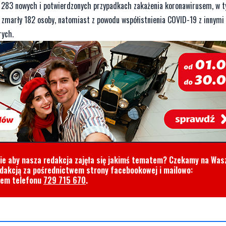
1 283 nowych i potwierdzonych przypadkach zakażenia koronawirusem, w 
marły 182 osoby, natomiast z powodu współistnienia COVID-19 z innymi
rych.
cie aby nasza redakcja zajęła się jakimś tematem? Czekamy na Was
edakcją za pośrednictwem strony facebookowej i mailowo:
rem telefonu
729 715 670
.