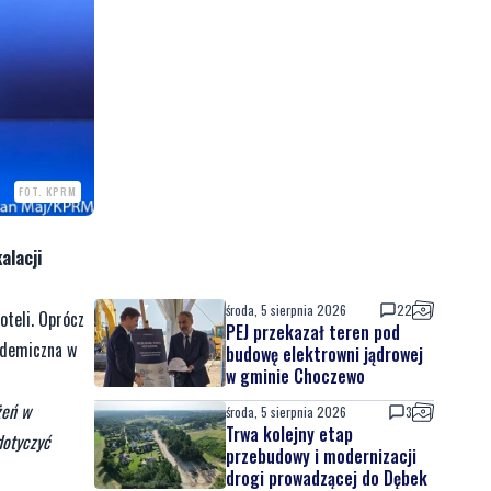
FOT. KPRM
alacji
środa, 5 sierpnia 2026
22
oteli. Oprócz
PEJ przekazał teren pod
pidemiczna w
budowę elektrowni jądrowej
w gminie Choczewo
żeń w
środa, 5 sierpnia 2026
3
Trwa kolejny etap
dotyczyć
przebudowy i modernizacji
drogi prowadzącej do Dębek