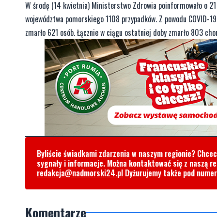
W środę (14 kwietnia) Ministerstwo Zdrowia poinformowało o 2
województwa pomorskiego 1108 przypadków. Z powodu COVID-19 z
zmarło 621 osób. Łącznie w ciągu ostatniej doby zmarło 803 cho
Byliście świadkami zdarzenia w naszym regionie? Chce
sygnały i informacje. Można kontaktować się z naszą r
redakcja@nadmorski24.pl
Dyżurujemy także pod nume
Komentarze