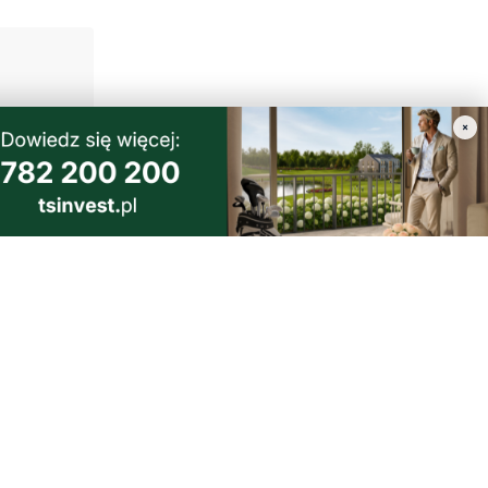
×
 Dieta,
naprawdę