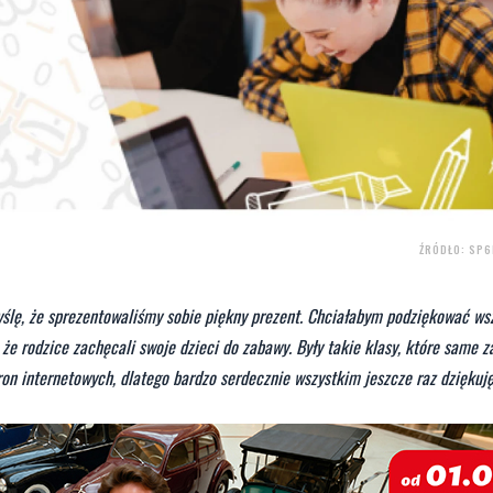
ŹRÓDŁO: SP6
yślę, że sprezentowaliśmy sobie piękny prezent. Chciałabym podziękować ws
e rodzice zachęcali swoje dzieci do zabawy. Były takie klasy, które same z
ron internetowych, dlatego bardzo serdecznie wszystkim jeszcze raz dziękuj