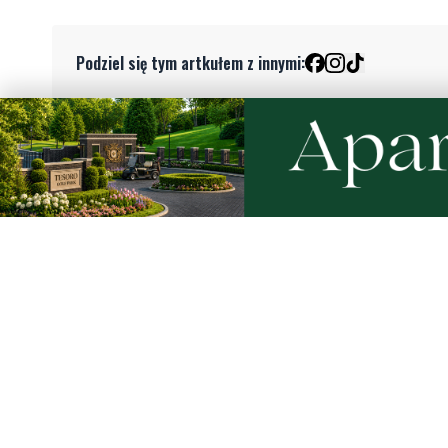
Podziel się tym artkułem z innymi:
Czytaj również
Rekordowy Pochód Kociewski
Więcej w
przeszedł przez Gdańsk. Tysiące
nurków. U
uczestników na jubileuszowej
listę pod
edycji