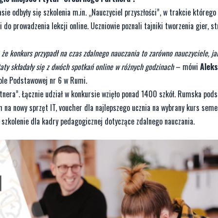
e odbyły się szkolenia m.in. „Nauczyciel przyszłości”, w trakcie którego
do prowadzenia lekcji online. Uczniowie poznali tajniki tworzenia gier, st
 że konkurs przypadł na czas zdalnego nauczania to zarówno nauczyciele, ja
taty składały się z dwóch spotkań online w różnych godzinach
– mówi
Alek
kole Podstawowej nr 6 w Rumi.
rtnera”. Łącznie udział w konkursie wzięło ponad 1400 szkół. Rumska po
h na nowy sprzęt IT, voucher dla najlepszego ucznia na wybrany kurs seme
szkolenie dla kadry pedagogicznej dotyczące zdalnego nauczania.