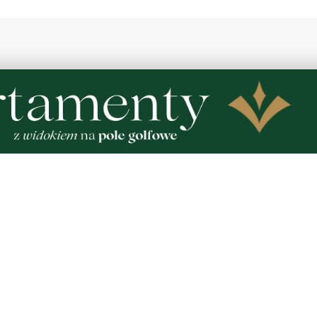
2
MATERIAŁ PARTNERA
raków dostępnych dla
Co jeść przy zaparciach?
rząd Morski rozszerzył
błonnik i nawyki, które 
wodnych atrakcji
działają