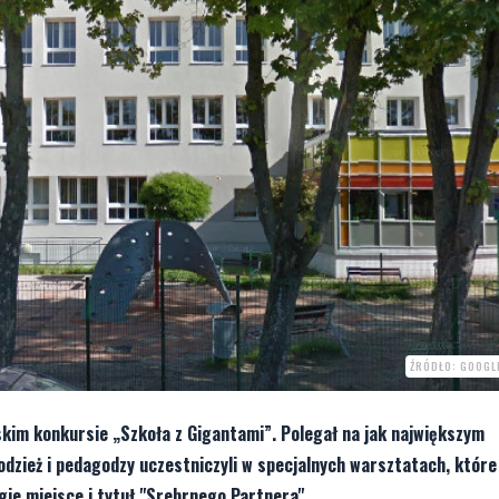
ŹRÓDŁO: GOOGL
kim konkursie „Szkoła z Gigantami”. Polegał na jak największym
odzież i pedagodzy uczestniczyli w specjalnych warsztatach, które
ie miejsce i tytuł "Srebrnego Partnera".