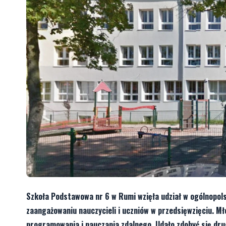
Szkoła Podstawowa nr 6 w Rumi wzięła udział w ogólnopols
zaangażowaniu nauczycieli i uczniów w przedsięwzięciu. Mł
programowania i nauczania zdalnego. Udało zdobyć się drug