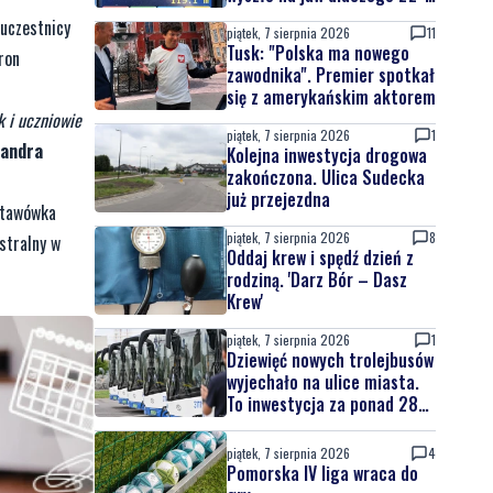
latek uciekał
 uczestnicy
piątek, 7 sierpnia 2026
11
Tusk: "Polska ma nowego
ron
zawodnika". Premier spotkał
się z amerykańskim aktorem
k i uczniowie
piątek, 7 sierpnia 2026
1
sandra
Kolejna inwestycja drogowa
zakończona. Ulica Sudecka
już przejezdna
dstawówka
piątek, 7 sierpnia 2026
8
stralny w
Oddaj krew i spędź dzień z
rodziną. 'Darz Bór – Dasz
Krew'
piątek, 7 sierpnia 2026
1
Dziewięć nowych trolejbusów
wyjechało na ulice miasta.
To inwestycja za ponad 28
mln zł
piątek, 7 sierpnia 2026
4
Pomorska IV liga wraca do