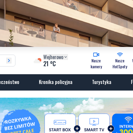
Wejherowo
Nasze
Nasze
o
21
C
kamery
HotSpoty
eczeństwo
Kronika policyjna
Turystyka
F