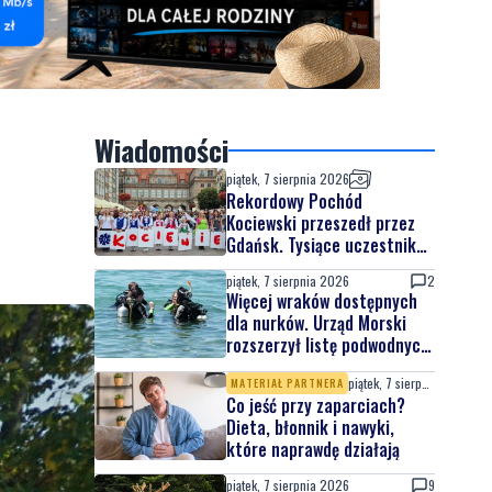
Wiadomości
piątek, 7 sierpnia 2026
Rekordowy Pochód
Kociewski przeszedł przez
Gdańsk. Tysiące uczestników
na jubileuszowej edycji
piątek, 7 sierpnia 2026
2
Więcej wraków dostępnych
dla nurków. Urząd Morski
rozszerzył listę podwodnych
atrakcji
piątek, 7 sierpnia 2026
MATERIAŁ PARTNERA
Co jeść przy zaparciach?
Dieta, błonnik i nawyki,
które naprawdę działają
piątek, 7 sierpnia 2026
9