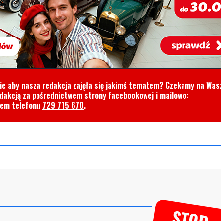
cie aby nasza redakcja zajęła się jakimś tematem? Czekamy na Was
edakcją za pośrednictwem strony facebookowej i mailowo:
rem telefonu
729 715 670
.