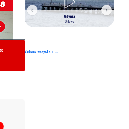
Gdynia
Orłowo
ze
Zobacz wszystkie →