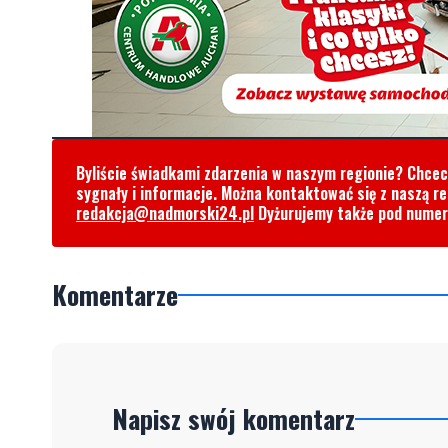
Byliście świadkami zdarzenia w naszym regionie? Chce
sygnały i informacje. Można kontaktować się z naszą r
redakcja@nadmorski24.pl
Dyżurujemy także pod nume
Komentarze
Napisz swój komentarz