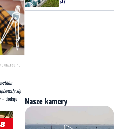
gry
RUMIA.EDU.PL
zystkim
apisywały się
Nasze kamery
ę
– dodaje