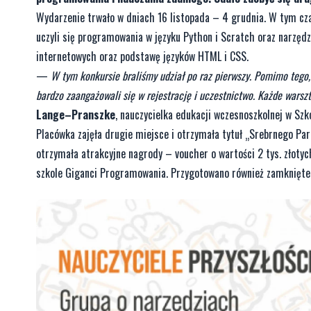
Wydarzenie trwało w dniach 16 listopada – 4 grudnia. W tym czasi
uczyli się programowania w języku Python i Scratch oraz narzędzi 
internetowych oraz podstawę języków HTML i CSS.
—
W tym konkursie braliśmy udział po raz pierwszy. Pomimo tego,
bardzo zaangażowali się w rejestrację i uczestnictwo. Każde warsz
Lange–Pranszke
, nauczycielka edukacji wczesnoszkolnej w Sz
Placówka zajęła drugie miejsce i otrzymała tytuł „Srebrnego Pa
otrzymała atrakcyjne nagrody – voucher o wartości 2 tys. złotyc
szkole Giganci Programowania. Przygotowano również zamknięte 