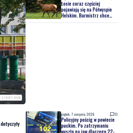
Łosie coraz częściej
pojawiają się na Półwyspie
Helskim. Burmistrz chce
nowych znaków drogowych
E STREET VIEW
piątek, 7 sierpnia 2026
13
Policyjny pościg w powiecie
 dotyczyły
puckim. Po zatrzymaniu
wyszło na jaw dlaczego 22-