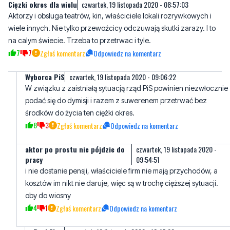
na calym świecie. Trzeba to przetrwac i tyle.
7
7
Zgłoś komentarz
Odpowiedz na komentarz
Wyborca PiS
czwartek, 19 listopada 2020 - 09:06:22
W związku z zaistniałą sytuacją rząd PiS powinien niezwłocznie
podać się do dymisji i razem z suwerenem przetrwać bez
środków do życia ten ciężki okres.
8
3
Zgłoś komentarz
Odpowiedz na komentarz
aktor po prostu nie pójdzie do
czwartek, 19 listopada 2020 -
pracy
09:54:51
i nie dostanie pensji, właściciele firm nie mają przychodów, a
kosztów im nikt nie daruje, więc są w trochę cięższej sytuacji.
oby do wiosny
4
1
Zgłoś komentarz
Odpowiedz na komentarz
Pani Zima
czwartek, 19 listopada 2020 - 13:47:02
Na wiosnę będzie już za późno
2
1
Zgłoś komentarz
Odpowiedz na komentarz