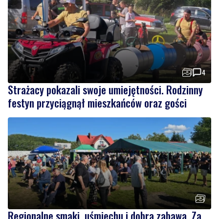
4
Strażacy pokazali swoje umiejętności. Rodzinny
festyn przyciągnął mieszkańców oraz gości
Regionalne smaki, uśmiechu i dobra zabawa. Za
nami Dzień Kaszubskiego Ogórka
Wiadomości