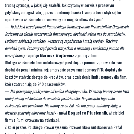
—
To już jest trzeci protest Pomorskiego Stowarzyszenia Przewoźników Drogowych.
Jesteśmy na skraju wyczerpania finansowego, dochodzi wśród nas do samobójstw.
Ludziom zabierają autokary, wszyscy są zapożyczeni i mają kredyty. Tracimy
dorobek życia. Prosimy rząd przede wszystkim o rozmowę i konkretną pomoc dla
naszej branży
- apeluje
Mariusz Wojtowicz
z jednej z firm.
Dlatego właściciele firm autokarowych postulują: o pomoc rządu w zakresie
dopłat do pensji minimalnej; umorzenie przyznanej pomocy PFR; dopłaty do
kosztów stałych; dostęp do kredytów, oraz o zniesienie limitu pomocy dla firm,
które zatrudniają do 249 pracowników.
—
Nie pracujemy praktycznie od końca ubiegłego roku. W naszej branży sezon trwa
mniej więcej od kwietnia do września-października. Na początku tego roku
zaskoczyła nas pandemia. Nie mamy za co żyć, nie ma pracy, autokary stoją, a
niestety generują olbrzymie koszty
- mówi
Bogusław Płuciennik
, właściciel
firmy z Rumi cytowany na gdynia.pl.
Z kolei prezes Polskiego Stowarzyszenia Przewoźników Autokarowych Rafał
Jańczuk uważa, że bez realnego i natychmiastowego ujęcia branży przewozów
autokarowych w rządowych programach pomocowych, polskich przewoźników
czeka nie tylko utrata miejsc pracy i ciężko wypracowanej pozycji lidera na