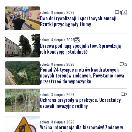
Rzutki przyciągnęły tłumy
sobota, 8 sierpnia 2026
Drzewa pod lupą specjalistów. Sprawdzają
ich kondycję i stabilność
sobota, 8 sierpnia 2026
12
Ponad 24 tysiące metrów kwadratowych
nowych terenów zielonych. Powstanie nowa
przestrzeń do wypoczynku
sobota, 8 sierpnia 2026
2
Ochrona przyrody w praktyce. Uczestnicy
usuwali inwazyjne rośliny
sobota, 8 sierpnia 2026
Ważna informacja dla kierowców! Zmiany w
organizacji ruchu
piątek, 7 sierpnia 2026
1
Rekordowy Pochód Kociewski przeszedł