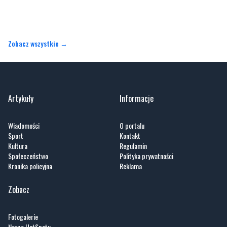
Zobacz wszystkie →
Artykuły
Informacje
Wiadomości
O portalu
Sport
Kontakt
Kultura
Regulamin
Społeczeństwo
Polityka prywatności
Kronika policyjna
Reklama
Zobacz
Fotogalerie
Nasze HotSpoty
Nasze kamery
Praca
Praca IT Gdańsk