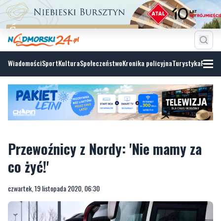
Wiadomości
Sport
Kultura
Społeczeństwo
Kronika policyjna
Turystyka
Fotoga
Przewoźnicy z Nordy: 'Nie mamy za
co żyć!'
czwartek, 19 listopada 2020, 06:30