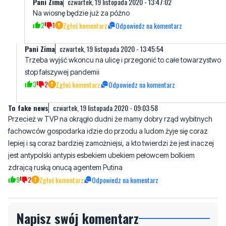
Pani Zima
czwartek, 19 listopada 2020 - 13:45:54
Trzeba wyjść wkoncu na ulicę i przegonić to całe towarzystwo
stop fałszywej pandemii
3
2
Zgłoś komentarz
Odpowiedz na komentarz
To fake news
czwartek, 19 listopada 2020 - 09:03:58
Przecież w TVP na okrągło dudni że mamy dobry rząd wybitnych
fachowców gospodarka idzie do przodu a ludom żyje się coraz
lepiej i są coraz bardziej zamożniejsi, a kto twierdzi że jest inaczej
jest antypolski antypis esbekiem ubekiem pełowcem bolkiem
zdrajcą ruską onucą agentem Putina
9
2
Zgłoś komentarz
Odpowiedz na komentarz
Napisz swój komentarz
Nie hejtuj, pisz kulturalnie i zgodne z prawem
komentarze! Jeśli widzisz niestosowny wpis -