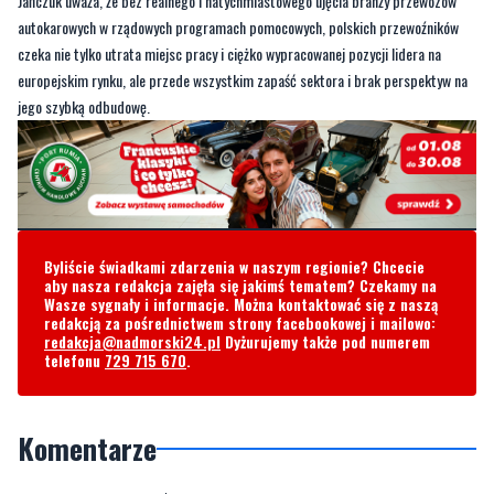
europejskim rynku, ale przede wszystkim zapaść sektora i brak perspektyw na
jego szybką odbudowę.
Byliście świadkami zdarzenia w naszym regionie? Chcecie
aby nasza redakcja zajęła się jakimś tematem? Czekamy na
Wasze sygnały i informacje. Można kontaktować się z naszą
redakcją za pośrednictwem strony facebookowej i mailowo:
redakcja@nadmorski24.pl
Dyżurujemy także pod numerem
telefonu
729 715 670
.
Komentarze
Cięzki okres dla wielu
czwartek, 19 listopada 2020 - 08:57:03
Aktorzy i obsluga teatrów, kin, właściciele lokali rozrywkowych i
wiele innych. Nie tylko przewoźcicy odczuwają skutki zarazy. I to