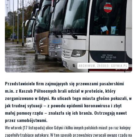
ARCHIWUM, ŹRÓDŁO: GDYNIA.PL
Przedstawiciele firm zajmujących się przewozami pasażerskimi
m.in. z Kaszub Północnych brali udział w proteście, który
zorganizowano w Gdyni. Na ulicach tego miasta głośno pokazali, w
jak trudnej sytuacji – z powodu epidemii koronawirusa i zbyt
małej pomocy rządu – znalazła się ich branża. Ostrzegają nawet
przez samobójstwami.
We wtorek (17 listopada) ulice Gdyni i kilku innych polskich miast po raz kolejny
zapełniły trąbiące autokary. W ten sposób przewoźnicy zwracali uwagę rządu na
trudną sytuację, w jakiej się znaleźli. Jak czytamy w serwisie prasowym
gdyńskiego magistratu, „przez pandemię branża transportowa chyli się ku
upadkowi, a właściciele i pracownicy nie mają środków do życia”.