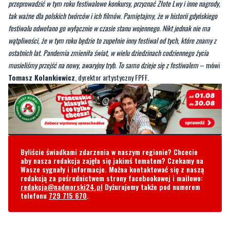
przeprowadzić w tym roku festiwalowe konkursy, przyznać Złote Lwy i inne nagrody,
tak ważne dla polskich twórców i ich filmów. Pamiętajmy, że w historii gdyńskiego
festiwalu odwołano go wyłącznie w czasie stanu wojennego. Nikt jednak nie ma
wątpliwości, że w tym roku będzie to zupełnie inny festiwal od tych, które znamy z
ostatnich lat. Pandemia zmieniła świat, w wielu dziedzinach codziennego życia
musieliśmy przejść na nowy, awaryjny tryb. To samo dzieje się z festiwalem
– mówi
Tomasz Kolankiewicz
, dyrektor artystyczny FPFF.
Byliście świadkami zdarzenia w naszym regionie? Chcecie
aby nasza redakcja zajęła się jakimś tematem? Czekamy na
Wasze sygnały i informacje. Można kontaktować się z naszą
redakcją za pośrednictwem strony facebookowej i mailowo:
redakcja@nadmorski24.pl
Dyżurujemy także pod numerem
telefonu
729 715 670
.