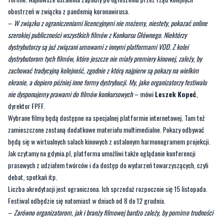
obostrzeń w związku z pandemią koronawirusa.
–
W związku z ograniczeniami licencyjnymi nie możemy, niestety, pokazać online
szerokiej publiczności wszystkich filmów z Konkursu Głównego. Niektórzy
dystrybutorzy są już związani umowami z innymi platformami VOD. Z kolei
dystrybutorom tych filmów, które jeszcze nie miały premiery kinowej, zależy, by
zachować tradycyjną kolejność, zgodnie z którą najpierw są pokazy na wielkim
ekranie, a dopiero później inne formy dystrybucji. My, jako organizatorzy festiwalu
nie dysponujemy prawami do filmów konkursowych
– mówi
Leszek Kopeć
,
dyrektor FPFF.
Wybrane filmy będą dostępne na specjalnej platformie internetowej. Tam też
zamieszczone zostaną dodatkowe materiału multimedialne. Pokazy odbywać
będą się w wirtualnych salach kinowych z ustalonym harmonogramem projekcji.
Jak czytamy na gdynia.pl, platforma umożliwi także oglądanie konferencji
prasowych z udziałem twórców i da dostęp do wydarzeń towarzyszących, czyli
debat, spotkań itp.
Liczba akredytacji jest ograniczona. Ich sprzedaż rozpocznie się 15 listopada.
Festiwal odbędzie się natomiast w dniach od 8 do 12 grudnia.
–
Zarówno organizatorom, jak i branży filmowej bardzo zależy, by pomimo trudności