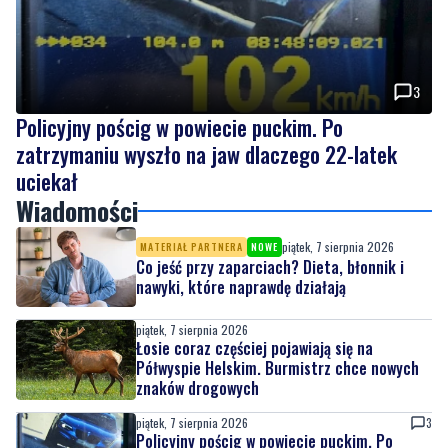
3
Policyjny pościg w powiecie puckim. Po
zatrzymaniu wyszło na jaw dlaczego 22-latek
uciekał
Wiadomości
piątek, 7 sierpnia 2026
MATERIAŁ PARTNERA
NOWE
Co jeść przy zaparciach? Dieta, błonnik i
nawyki, które naprawdę działają
piątek, 7 sierpnia 2026
Łosie coraz częściej pojawiają się na
Półwyspie Helskim. Burmistrz chce nowych
znaków drogowych
piątek, 7 sierpnia 2026
3
Policyjny pościg w powiecie puckim. Po