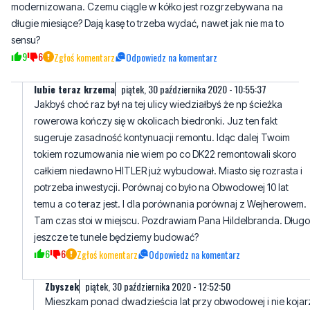
modernizowana. Czemu ciągle w kółko jest rozgrzebywana na
długie miesiące? Dają kasę to trzeba wydać, nawet jak nie ma to
sensu?
9
6
Zgłoś komentarz
Odpowiedz na komentarz
lubie teraz krzema
piątek, 30 października 2020 - 10:55:37
Jakbyś choć raz był na tej ulicy wiedziałbyś że np ścieżka
rowerowa kończy się w okolicach biedronki. Juz ten fakt
sugeruje zasadność kontynuacji remontu. Idąc dalej Twoim
tokiem rozumowania nie wiem po co DK22 remontowali skoro
całkiem niedawno HITLER już wybudował. Miasto się rozrasta i
potrzeba inwestycji. Porównaj co było na Obwodowej 10 lat
temu a co teraz jest. I dla porównania porównaj z Wejherowem.
Tam czas stoi w miejscu. Pozdrawiam Pana Hildelbranda. Długo
jeszcze te tunele będziemy budować?
6
6
Zgłoś komentarz
Odpowiedz na komentarz
Zbyszek
piątek, 30 października 2020 - 12:52:50
Mieszkam ponad dwadzieścia lat przy obwodowej i nie kojar