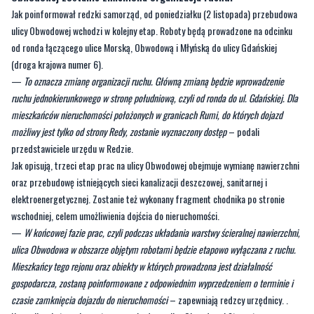
Jak poinformował redzki samorząd, od poniedziałku (2 listopada) przebudowa
ulicy Obwodowej wchodzi w kolejny etap. Roboty będą prowadzone na odcinku
od ronda łączącego ulice Morską, Obwodową i Młyńską do ulicy Gdańskiej
(droga krajowa numer 6).
—
To oznacza zmianę organizacji ruchu. Główną zmianą będzie wprowadzenie
ruchu jednokierunkowego w stronę południową, czyli od ronda do ul. Gdańskiej. Dla
mieszkańców nieruchomości położonych w granicach Rumi, do których dojazd
możliwy jest tylko od strony Redy, zostanie wyznaczony dostęp
– podali
przedstawiciele urzędu w Redzie.
Jak opisują, trzeci etap prac na ulicy Obwodowej obejmuje wymianę nawierzchni
oraz przebudowę istniejących sieci kanalizacji deszczowej, sanitarnej i
elektroenergetycznej. Zostanie też wykonany fragment chodnika po stronie
wschodniej, celem umożliwienia dojścia do nieruchomości.
—
W końcowej fazie prac, czyli podczas układania warstwy ścieralnej nawierzchni,
ulica Obwodowa w obszarze objętym robotami będzie etapowo wyłączana z ruchu.
Mieszkańcy tego rejonu oraz obiekty w których prowadzona jest działalność
gospodarcza, zostaną poinformowane z odpowiednim wyprzedzeniem o terminie i
czasie zamknięcia dojazdu do nieruchomości
– zapewniają redzcy urzędnicy. .