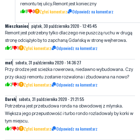
remontu tej ulicy.Remont jest konieczny
8
0
Zgłoś komentarz
Odpowiedz na komentarz
Mieszkaniec
piątek, 30 października 2020 - 12:45:45
Remont jest potrzebny tylko dlaczego nie puszczą ruchu w drugą
stronę odciążyło by to zapchaną Gdańską w stronę wejherowa.
5
1
Zgłoś komentarz
Odpowiedz na komentarz
mat
sobota, 31 października 2020 - 14:36:27
Przy drodze jest scieżka rowerowa, niedawno wybudowana. Czy
przy okazji remontu zostanie rozwalona i zbudowana na nowo?
3
1
Zgłoś komentarz
Odpowiedz na komentarz
Darek
sobota, 31 października 2020 - 21:21:55
Potrzebna jest przebudowa ronda na obwodowej z mlynska.
Większa jego przepustowość i turbo rondo rozladowaly by korki w
tym miejscu.
1
0
Zgłoś komentarz
Odpowiedz na komentarz