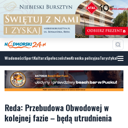
Wiadomości
Sport
Kultura
Społeczeństwo
Kronika policyjna
Turystyka
Fotoga
Reda: Przebudowa Obwodowej w
kolejnej fazie – będą utrudnienia