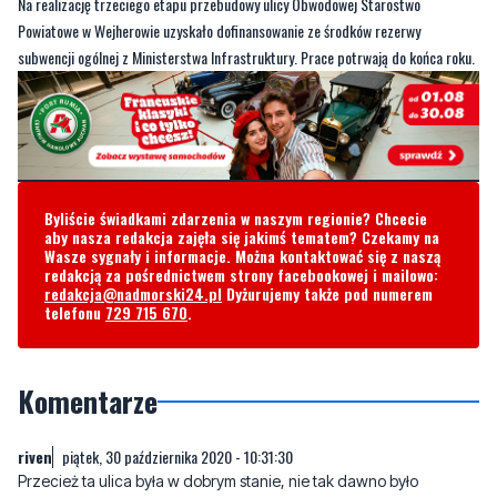
Na realizację trzeciego etapu przebudowy ulicy Obwodowej Starostwo
Powiatowe w Wejherowie uzyskało dofinansowanie ze środków rezerwy
subwencji ogólnej z Ministerstwa Infrastruktury. Prace potrwają do końca roku.
Byliście świadkami zdarzenia w naszym regionie? Chcecie
aby nasza redakcja zajęła się jakimś tematem? Czekamy na
Wasze sygnały i informacje. Można kontaktować się z naszą
redakcją za pośrednictwem strony facebookowej i mailowo:
redakcja@nadmorski24.pl
Dyżurujemy także pod numerem
telefonu
729 715 670
.
Komentarze
riven
piątek, 30 października 2020 - 10:31:30
Przecież ta ulica była w dobrym stanie, nie tak dawno było