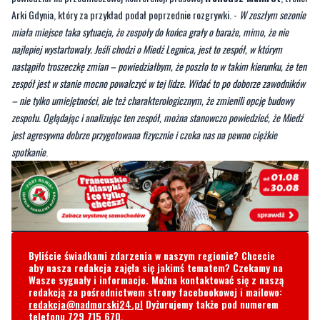
nastąpiło troszeczkę zmian – powiedziałbym, że poszło to w takim kierunku, że ten
zespół jest w stanie mocno powalczyć w tej lidze. Widać to po doborze zawodników
– nie tylko umiejętności, ale też charakterologicznym, że zmienili opcję budowy
zespołu. Oglądając i analizując ten zespół, można stanowczo powiedzieć, że Miedź
jest agresywna dobrze przygotowana fizycznie i czeka nas na pewno ciężkie
spotkanie
.
Byliście świadkami zdarzenia w naszym regionie? Chcecie
aby nasza redakcja zajęła się jakimś tematem? Czekamy na
Wasze sygnały i informacje. Można kontaktować się z naszą
redakcją za pośrednictwem strony facebookowej i mailowo:
redakcja@nadmorski24.pl
Dyżurujemy także pod numerem
telefonu
729 715 670
.