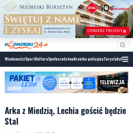
Wiadomości
Sport
Kultura
Społeczeństwo
Kronika policyjna
Turystyka
Fotoga
Arka z Miedzią, Lechia gościć będzie
Stal
piątek, 18 września 2020, 07:45