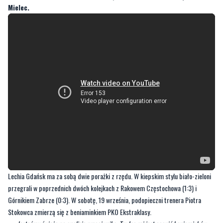
Lechia Gdańsk ma za sobą dwie porażki z rzędu. W kiepskim stylu biało-zieloni
przegrali w poprzednich dwóch kolejkach z Rakowem Częstochowa (1:3) i
Górnikiem Zabrze (0:3). W sobotę, 19 września, podopieczni trenera Piotra
Stokowca zmierzą się z beniaminkiem PKO Ekstraklasy.
—
Jesteśmy świeżo po analizie przeciwnika. Trudno mi jest ocenić beniaminków,
skupiam się na własnej drużynie, bo danych jest bardzo dużo. To my musimy grać to,
co chcemy jak grała Lechia. Eksperymentowaliśmy, nie był to szczęśliwy moment