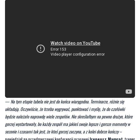
—
Na tym etapie tabela nie jest do końca wiarygodna. Terminarze, różnie się
układają. Oczywiście, że trzeba wygrywać, punktować i myślę, że do czołówki
będzie należało naprawdę wiele zespołów. Nie skreślałbym na pewno drużyn, które
gorzej wystartowały, bo każdy zespół ma jakieś swoje lepsze i gorsze momenty w
sezonie i czasami tak jest, że ktoś gorzej zaczyna, a z kolei dobrze kończy
–
powiedział na przedmeczowej konferencji prasowej
Ireneusz Mamrot
, trener
Arki Gdynia, który za przykład podał poprzednie rozgrywki. -
W zeszłym sezonie
miała miejsce taka sytuacja, że zespoły do końca grały o baraże, mimo, że nie
najlepiej wystartowały. Jeśli chodzi o Miedź Legnica, jest to zespół, w którym