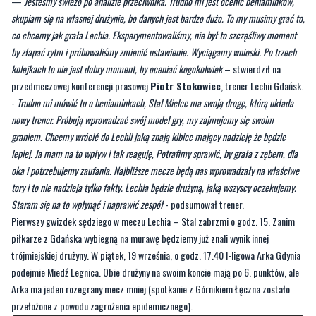
by złapać rytm i próbowaliśmy zmienić ustawienie. Wyciągamy wnioski. Po trzech
kolejkach to nie jest dobry moment, by oceniać kogokolwiek
– stwierdził na
przedmeczowej konferencji prasowej
Piotr Stokowiec
, trener Lechii Gdańsk.
-
Trudno mi mówić tu o beniaminkach, Stal Mielec ma swoją drogę, którą układa
nowy trener. Próbują wprowadzać swój model gry, my zajmujemy się swoim
graniem. Chcemy wrócić do Lechii jaką znają kibice mający nadzieję że będzie
lepiej. Ja mam na to wpływ i tak reaguję, Potrafimy sprawić, by grała z zębem, dla
oka i potrzebujemy zaufania. Najbliższe mecze będą nas wprowadzały na właściwe
tory i to nie nadzieja tylko fakty. Lechia będzie drużyną, jaką wszyscy oczekujemy.
Staram się na to wpłynąć i naprawić zespół
- podsumował trener.
Pierwszy gwizdek sędziego w meczu Lechia – Stal zabrzmi o godz. 15. Zanim
piłkarze z Gdańska wybiegną na murawę będziemy już znali wynik innej
trójmiejskiej drużyny. W piątek, 19 września, o godz. 17.40 I-ligowa Arka Gdynia
podejmie Miedź Legnica. Obie drużyny na swoim koncie mają po 6. punktów, ale
Arka ma jeden rozegrany mecz mniej (spotkanie z Górnikiem Łęczna zostało
przełożone z powodu zagrożenia epidemicznego).