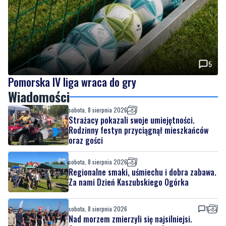
5
Pomorska IV liga wraca do gry
Wiadomości
sobota, 8 sierpnia 2026
Strażacy pokazali swoje umiejętności.
Rodzinny festyn przyciągnął mieszkańców
oraz gości
sobota, 8 sierpnia 2026
Regionalne smaki, uśmiechu i dobra zabawa.
Za nami Dzień Kaszubskiego Ogórka
sobota, 8 sierpnia 2026
1
Nad morzem zmierzyli się najsilniejsi.
Sportowe emocje i ważny cel
sobota, 8 sierpnia 2026
4