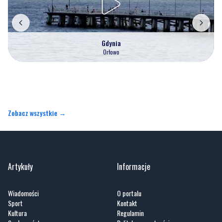
Gdynia
Orłowo
Zobacz wszystkie →
Artykuły
Informacje
Wiadomości
O portalu
Sport
Kontakt
Kultura
Regulamin
Społeczeństwo
Polityka prywatności
Kronika policyjna
Reklama
Zobacz