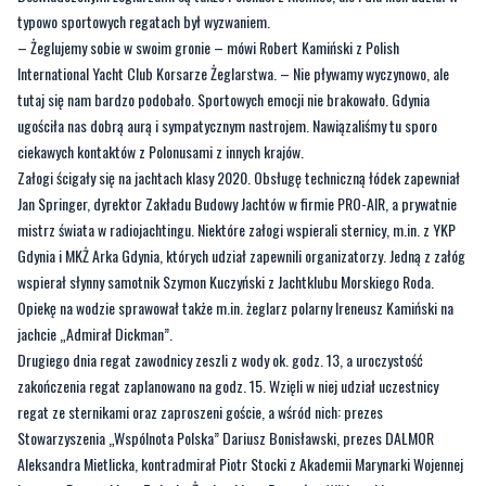
typowo sportowych regatach był wyzwaniem.
– Żeglujemy sobie w swoim gronie – mówi Robert Kamiński z Polish
International Yacht Club Korsarze Żeglarstwa. – Nie pływamy wyczynowo, ale
tutaj się nam bardzo podobało. Sportowych emocji nie brakowało. Gdynia
ugościła nas dobrą aurą i sympatycznym nastrojem. Nawiązaliśmy tu sporo
ciekawych kontaktów z Polonusami z innych krajów.
Załogi ścigały się na jachtach klasy 2020. Obsługę techniczną łódek zapewniał
Jan Springer, dyrektor Zakładu Budowy Jachtów w firmie PRO-AIR, a prywatnie
mistrz świata w radiojachtingu. Niektóre załogi wspierali sternicy, m.in. z YKP
Gdynia i MKŻ Arka Gdynia, których udział zapewnili organizatorzy. Jedną z załóg
wspierał słynny samotnik Szymon Kuczyński z Jachtklubu Morskiego Roda.
Opiekę na wodzie sprawował także m.in. żeglarz polarny Ireneusz Kamiński na
jachcie „Admirał Dickman”.
Drugiego dnia regat zawodnicy zeszli z wody ok. godz. 13, a uroczystość
zakończenia regat zaplanowano na godz. 15. Wzięli w niej udział uczestnicy
regat ze sternikami oraz zaproszeni goście, a wśród nich: prezes
Stowarzyszenia „Wspólnota Polska” Dariusz Bonisławski, prezes DALMOR
Aleksandra Mietlicka, kontradmirał Piotr Stocki z Akademii Marynarki Wojennej