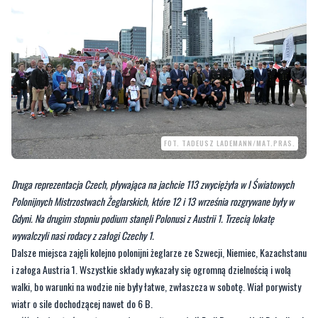
FOT. TADEUSZ LADEMANN/MAT.PRAS.
Druga reprezentacja Czech, pływająca na jachcie 113 zwyciężyła w I Światowych
Polonijnych Mistrzostwach Żeglarskich, które 12 i 13 września rozgrywane były w
Gdyni. Na drugim stopniu podium stanęli Polonusi z Austrii 1. Trzecią lokatę
wywalczyli nasi rodacy z załogi Czechy 1.
Dalsze miejsca zajęli kolejno polonijni żeglarze ze Szwecji, Niemiec, Kazachstanu
i załoga Austria 1. Wszystkie składy wykazały się ogromną dzielnością i wolą
walki, bo warunki na wodzie nie były łatwe, zwłaszcza w sobotę. Wiał porywisty
wiatr o sile dochodzącej nawet do 6 B.