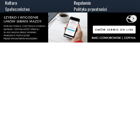
Kultura
Regulamin
Społeczeństwo
Polityka prywatności
Kronika policyjna
Reklama
×
Zobacz
Fotogalerie
Nasze HotSpoty
Nasze kamery
Praca
Praca IT Gdańsk
GoWork.pl
Dodaj ofertę pracy
Nadmorski24.pl - portal informacyjny z Małego Trójmiasta Kaszubskiego. Twoja
codzienna dawka najnowszych wiadomości z najbliższej okolicy. Informacje
społeczne, kulturalne i sportowe z Wejherowa, Pucka, Redy, Rumi i okolic.
Zawsze sprawdzone i aktualne info dla mieszkańców Małego Trójmiasta
Kaszubskiego.