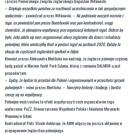
i prezes Pomorskiego Związku Żeglarskiego Bogusław Witkowski.
–
Dziękuje wszystkim państwu za możliwość uczestniczenia w tak sympatycznym
wydarzeniu
– powiedział prezes Witkowski. –
Na podstawie naszych rozmów i
tego, co powiedział pan prezes Bonisławski oraz pan kontradmirał, mogę
stwierdzić, że planujemy współpracę przy organizacji kolejnych regat. Dobrze by
było, żeby udało się nam zorganizować obozy żeglarskie dla dzieci i młodzieży
polonijnej, które wieńczyłby finał w postaci regat na jachtach 2020. Byłaby to
okazja do częstszych żeglarskich spotkań w Gdyni
.
Również prezes Aleksandra Mietlicka ma nadzieję, że żeglarze polonijni częściej
będą gościć w Marinie Yacht Park Gdynia, której z ramienia DALMOR-u jest
gospodarzem.
–
Sądzę, że będzie to przystań dla Polonii i organizowanych w przyszłości igrzysk
polonijnych
– mówi prezes Mietlicka. –
Tworzymy historię i tradycję, i bardzo
cieszę się na współpracę
.
Polonijne mistrzostwa to efekt współpracy trzech organizatorów tego
wydarzenia: PoZŻ, Stowarzyszenia Wspólnota Polska i Akademii Marynarki
Wojennej w Gdyni.
Kontradmirał Piotr Stocki deklaruje, że AMW włączy się jeszcze aktywniej w
propagowanie żeglarstwa polonijnego.