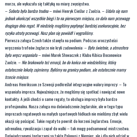
morzu, ale wykazała się taktyką na miarę zwycięstwa.
–
Sobota była bardzo trudna
– mówi Henryk Cieślar z Zaolzia. –
Udało się nam
jednak ukończyć wszystkie biegi i to na pierwszym miejscu, co dało nam przewagę
drugiego dnia regat. W niedzielę mogliśmy popłynąć bardziej asekuracyjnie, bez
ryzyka utraty przewagi. Nasz plan się powiódł i wygraliśmy.
Pierwsza załoga Czech także stanęła na podium. Podczas uroczystości
wręczenia trofeów żeglarze nie kryli zadowolenia: –
Było świetnie, a atmosfera
była wręcz wspaniała
– mówi Marek Słowaczek z Klubu Kibica Boconowice
Zaolzie. –
Nie brakowało też emocji, bo do końca nie wiedzieliśmy, którą
ostatecznie lokatę zajmiemy. Byliśmy na granicy podium, ale ostatecznie mamy
trzecie miejsce
.
Andreas Henriksson ze Szwecji podkreślał integracyjne walory imprezy: – To
wspaniała impreza. Najważniejsze, że mogliśmy się spotkać i nawiązać nowe
kontakty. A jeśli chodzi o same regaty, to obsługa imprezy była bardzo
profesjonalna. Nasza załoga ma doświadczenie żeglarskie, ale w tego typu
imprezach regatowych na małych sportowych łódkach nie mieliśmy zbyt wielu
okazji się pościgać. Takie regaty to powrót do korzeni żeglarstwa. Emocje,
adrenalina, rywalizacja i zapał do walki – tak mogę podsumować mistrzostwa.
Doświadczonymi żeglarzami są także Polonusi z Niemiec, ale i dla nich udział w