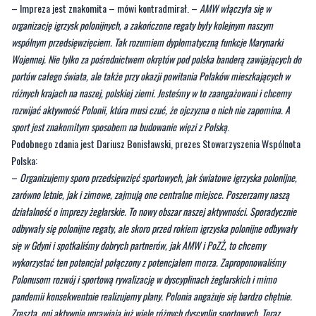
– Impreza jest znakomita – mówi kontradmirał. –
AMW włączyła się w
organizację igrzysk polonijnych, a zakończone regaty były kolejnym naszym
wspólnym przedsięwzięciem. Tak rozumiem dyplomatyczną funkcje Marynarki
Wojennej. Nie tylko za pośrednictwem okrętów pod polska banderą zawijających do
portów całego świata, ale także przy okazji powitania Polaków mieszkających w
różnych krajach na naszej, polskiej ziemi. Jesteśmy w to zaangażowani i chcemy
rozwijać aktywność Polonii, która musi czuć, że ojczyzna o nich nie zapomina. A
sport jest znakomitym sposobem na budowanie więzi z Polską
.
Podobnego zdania jest Dariusz Bonisławski, prezes Stowarzyszenia Wspólnota
Polska:
–
Organizujemy sporo przedsięwzięć sportowych, jak światowe igrzyska polonijne,
zarówno letnie, jak i zimowe, zajmują one centralne miejsce. Poszerzamy naszą
działalność o imprezy żeglarskie. To nowy obszar naszej aktywności. Sporadycznie
odbywały się polonijne regaty, ale skoro przed rokiem igrzyska polonijne odbywały
się w Gdyni i spotkaliśmy dobrych partnerów, jak AMW i PoZŻ, to chcemy
wykorzystać ten potencjał połączony z potencjałem morza. Zaproponowaliśmy
Polonusom rozwój i sportową rywalizację w dyscyplinach żeglarskich i mimo
pandemii konsekwentnie realizujemy plany. Polonia angażuje się bardzo chętnie.
Zresztą, oni aktywnie uprawiają już wiele różnych dyscyplin sportowych. Teraz