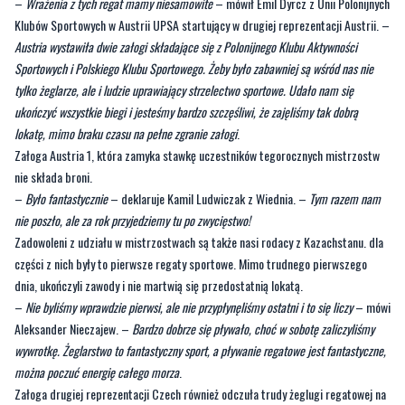
–
Wrażenia z tych regat mamy niesamowite
– mówił Emil Dyrcz z Unii Polonijnych
Klubów Sportowych w Austrii UPSA startujący w drugiej reprezentacji Austrii. –
Austria wystawiła dwie załogi składające się z Polonijnego Klubu Aktywności
Sportowych i Polskiego Klubu Sportowego. Żeby było zabawniej są wśród nas nie
tylko żeglarze, ale i ludzie uprawiający strzelectwo sportowe. Udało nam się
ukończyć wszystkie biegi i jesteśmy bardzo szczęśliwi, że zajęliśmy tak dobrą
lokatę, mimo braku czasu na pełne zgranie załogi
.
Załoga Austria 1, która zamyka stawkę uczestników tegorocznych mistrzostw
nie składa broni.
–
Było fantastycznie
– deklaruje Kamil Ludwiczak z Wiednia. –
Tym razem nam
nie poszło, ale za rok przyjedziemy tu po zwycięstwo!
Zadowoleni z udziału w mistrzostwach są także nasi rodacy z Kazachstanu. dla
części z nich były to pierwsze regaty sportowe. Mimo trudnego pierwszego
dnia, ukończyli zawody i nie martwią się przedostatnią lokatą.
–
Nie byliśmy wprawdzie pierwsi, ale nie przypłynęliśmy ostatni i to się liczy
– mówi
Aleksander Nieczajew. –
Bardzo dobrze się pływało, choć w sobotę zaliczyliśmy
wywrotkę. Żeglarstwo to fantastyczny sport, a pływanie regatowe jest fantastyczne,
można poczuć energię całego morza
.
Załoga drugiej reprezentacji Czech również odczuła trudy żeglugi regatowej na