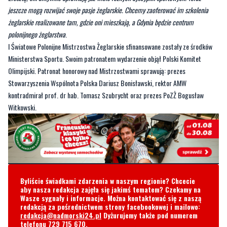
jeszcze mogą rozwijać swoje pasje żeglarskie. Chcemy zaoferować im szkolenia
żeglarskie realizowane tam, gdzie oni mieszkają, a Gdynia będzie centrum
polonijnego żeglarstwa
.
I Światowe Polonijne Mistrzostwa Żeglarskie sfinansowane zostały ze środków
Ministerstwa Sportu. Swoim patronatem wydarzenie objął Polski Komitet
Olimpijski. Patronat honorowy nad Mistrzostwami sprawują: prezes
Stowarzyszenia Wspólnota Polska Dariusz Bonisławski, rektor AMW
kontradmirał prof. dr hab. Tomasz Szubrycht oraz prezes PoZŻ Bogusław
Witkowski.
Byliście świadkami zdarzenia w naszym regionie? Chcecie
aby nasza redakcja zajęła się jakimś tematem? Czekamy na
Wasze sygnały i informacje. Można kontaktować się z naszą
redakcją za pośrednictwem strony facebookowej i mailowo:
redakcja@nadmorski24.pl
Dyżurujemy także pod numerem
telefonu
729 715 670
.