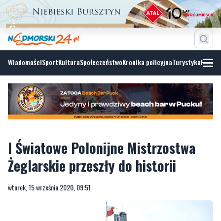
Wiadomości
Sport
Kultura
Społeczeństwo
Kronika policyjna
Turystyka
Fotoga
I Światowe Polonijne Mistrzostwa
Żeglarskie przeszły do historii
wtorek, 15 września 2020, 09:51