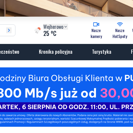
Wejherowo
Nasze
Nasze
o
25
C
kamery
HotSpoty
eczeństwo
Kronika policyjna
Turystyka
F