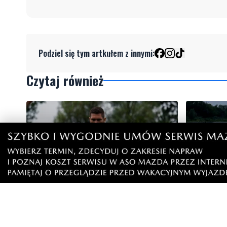
Podziel się tym artkułem z innymi:
Czytaj również
Lider z Luzina wraca do domu.
Rumianin
Wikęd zagra o kolejne punkty przed
żeglugowy
własnymi kibicami
mu jeszc