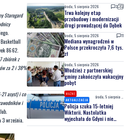
środa, 5 sierpnia 2026
3
Trwa kolejny etap
my Starogard
przebudowy i modernizacji
odnicy
drogi prowadzącej do Dębek
iego.
środa, 5 sierpnia 2026
11
Mediana wynagrodzeń w
 Basketball
Polsce przekroczyła 7,6 tys.
ek 86:62.
zł
7 zbiórek z
środa, 5 sierpnia 2026
tów za 2 i 38%
Młodzież z partnerskiej
gminy zakończyła wakacyjny
pobyt
21 asyst) i co
WAŻNE
środa, 5 sierpnia 2026
AKTUALIZACJA
 zawodników i
Policja szuka 15-letniej
lub.
Wiktorii. Nastolatka
wyjechała do Gdyni i nie
 3 września.
wróciła