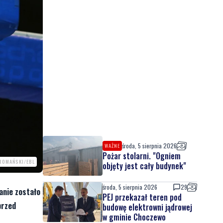
środa, 5 sierpnia 2026
WAŻNE
Pożar stolarni. "Ogniem
 ROMAŃSKI/EBL
objęty jest cały budynek"
środa, 5 sierpnia 2026
29
anie zostało
PEJ przekazał teren pod
przed
budowę elektrowni jądrowej
w gminie Choczewo