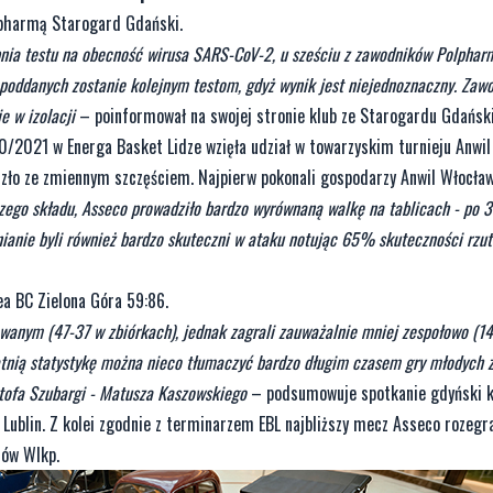
lpharmą Starogard Gdański.
pnia testu na obecność wirusa SARS-CoV-2, u sześciu z zawodników Polphar
oddanych zostanie kolejnym testom, gdyż wynik jest niejednoznaczny. Zaw
e w izolacji
– poinformował na swojej stronie klub ze Starogardu Gdańsk
/2021 w Energa Basket Lidze wzięła udział w towarzyskim turnieju Anwil
ło ze zmiennym szczęściem. Najpierw pokonali gospodarzy Anwil Włocław
ego składu, Asseco prowadziło bardzo wyrównaną walkę na tablicach - po 3
nianie byli również bardzo skuteczni w ataku notując 65% skuteczności rzu
a BC Zielona Góra 59:86.
owanym (47-37 w zbiórkach), jednak zagrali zauważalnie mniej zespołowo (14-
statnią statystykę można nieco tłumaczyć bardzo długim czasem gry młodych
ztofa Szubargi - Matusza Kaszowskiego
– podsumowuje spotkanie gdyński k
 Lublin. Z kolei zgodnie z terminarzem EBL najbliższy mecz Asseco rozegra
rów Wlkp.