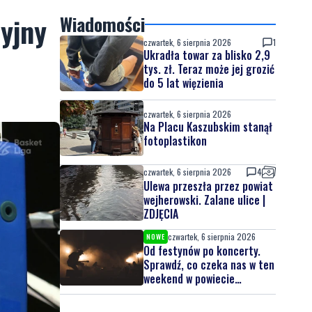
yjny
Wiadomości
czwartek, 6 sierpnia 2026
1
Ukradła towar za blisko 2,9
tys. zł. Teraz może jej grozić
do 5 lat więzienia
czwartek, 6 sierpnia 2026
Na Placu Kaszubskim stanął
fotoplastikon
czwartek, 6 sierpnia 2026
4
Ulewa przeszła przez powiat
wejherowski. Zalane ulice |
ZDJĘCIA
czwartek, 6 sierpnia 2026
NOWE
Od festynów po koncerty.
Sprawdź, co czeka nas w ten
weekend w powiecie
lęborskim