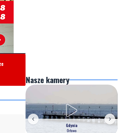
ze
Nasze kamery
Gdynia
Orłowo