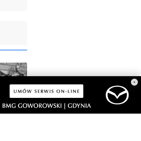
×
3
at na
Wyścig