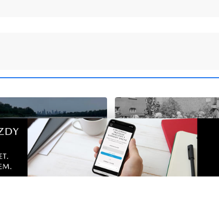
3
 wpław pokonuje
Tour de Pologne sprzed l
 szlak Wisły. Pozostało
archiwalnych zdjęciach. 
ze ponad 350 km
wrócił na Pomorze