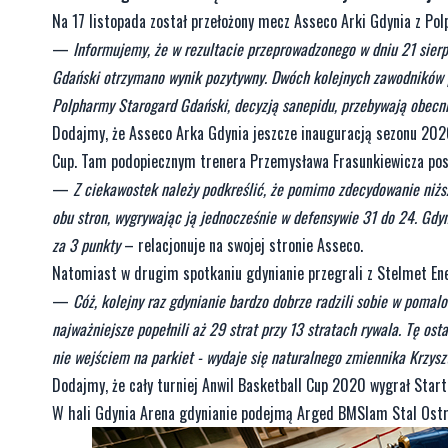
Na 17 listopada został przełożony mecz Asseco Arki Gdynia z Po
—
Informujemy, że w rezultacie przeprowadzonego w dniu 21 sier
Gdański otrzymano wynik pozytywny. Dwóch kolejnych zawodników p
Polpharmy Starogard Gdański, decyzją sanepidu, przebywają obecni
Dodajmy, że Asseco Arka Gdynia jeszcze inauguracją sezonu 2020
Cup. Tam podopiecznym trenera Przemysława Frasunkiewicza posz
—
Z ciekawostek należy podkreślić, że pomimo zdecydowanie niższ
obu stron, wygrywając ją jednocześnie w defensywie 31 do 24. Gdy
za 3 punkty
– relacjonuje na swojej stronie Asseco.
Natomiast w drugim spotkaniu gdynianie przegrali z Stelmet Ene
—
Cóż, kolejny raz gdynianie bardzo dobrze radzili sobie w pomal
najważniejsze popełnili aż 29 strat przy 13 stratach rywala. Tę o
nie wejściem na parkiet - wydaje się naturalnego zmiennika Krzys
Dodajmy, że cały turniej Anwil Basketball Cup 2020 wygrał Start
W hali Gdynia Arena gdynianie podejmą Arged BMSlam Stal Ost