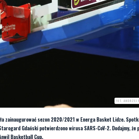
FOT. ANDRZEJ
miała zainaugurować sezon 2020/2021 w Energa Basket Lidze. Spotk
Starogard Gdański potwierdzono wirusa SARS-CoV-2. Dodajmy, że 
Anwil Basketball Cup.