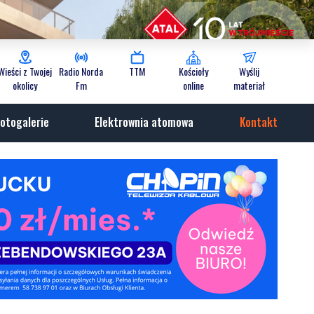
Wieści z Twojej
Radio Norda
TTM
Kościoły
Wyślij
okolicy
Fm
online
materiał
otogalerie
Elektrownia atomowa
Kontakt