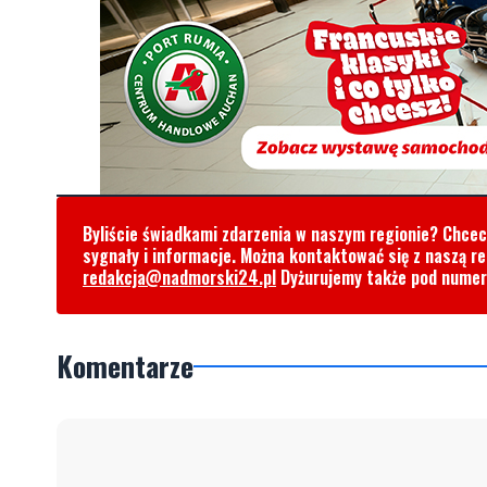
Byliście świadkami zdarzenia w naszym regionie? Chce
sygnały i informacje. Można kontaktować się z naszą r
redakcja@nadmorski24.pl
Dyżurujemy także pod nume
Komentarze