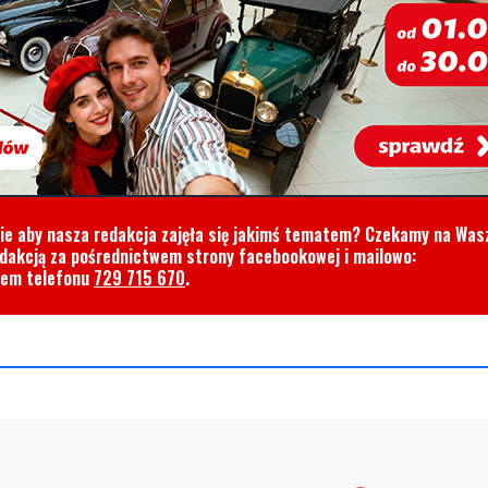
cie aby nasza redakcja zajęła się jakimś tematem? Czekamy na Was
edakcją za pośrednictwem strony facebookowej i mailowo:
rem telefonu
729 715 670
.