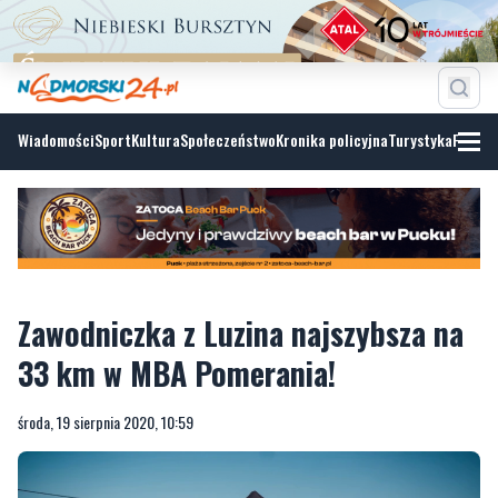
Wiadomości
Sport
Kultura
Społeczeństwo
Kronika policyjna
Turystyka
Fotoga
Zawodniczka z Luzina najszybsza na
33 km w MBA Pomerania!
środa, 19 sierpnia 2020, 10:59