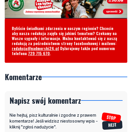
Byliście świadkami zdarzenia w naszym regionie? Chcecie
aby nasza redakcja zajęła się jakimś tematem? Czekamy na
Wasze sygnały i informacje. Można kontaktować się z naszą
redakcją za pośrednictwem strony facebookowej i mailowo:
redakcja@nadmorski24.pl
Dyżurujemy także pod numerem
telefonu
729 715 670
.
Komentarze
Napisz swój komentarz
Nie hejtuj, pisz kulturalnie i zgodne z prawem
komentarze! Jeśli widzisz niestosowny wpis -
kliknij "zgłoś nadużycie".