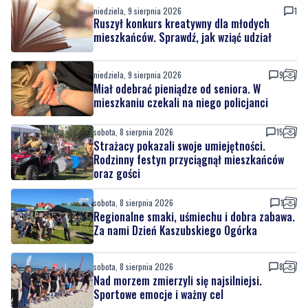
niedziela, 9 sierpnia 2026
1
Ruszył konkurs kreatywny dla młodych
mieszkańców. Sprawdź, jak wziąć udział
niedziela, 9 sierpnia 2026
9
Miał odebrać pieniądze od seniora. W
mieszkaniu czekali na niego policjanci
sobota, 8 sierpnia 2026
15
Strażacy pokazali swoje umiejętności.
Rodzinny festyn przyciągnął mieszkańców
oraz gości
sobota, 8 sierpnia 2026
1
Regionalne smaki, uśmiechu i dobra zabawa.
Za nami Dzień Kaszubskiego Ogórka
sobota, 8 sierpnia 2026
8
Nad morzem zmierzyli się najsilniejsi.
Sportowe emocje i ważny cel