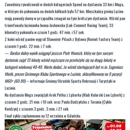
Zawodnicy rywalizowali w dwóch kategoriach Speed na dystansie 33 km i Mega,
w którym do pokonania na dwóch kółkach było 57 km. Mieszkańcy gminy Luzino
mają powody dumy w przypadku zmagań na tym krótszym dystansie. Wśród pan
triumfowała luzinianka Iwona Joskowska (Luk-Connect Racing Team). 33
kilometry pokonała w czasie 1 godz. 47 min. i 57 sek.
Z kolei wśród panów wygrał Sławomir Pituch z Bytowa (Romet Factory Team) z
czasem 1 godz. 22 min. i 7 sek.
—
Bardzo dobry wynik osiągnął jeszcze Piotr Wunsch, który na tym samym
dystansie zajął 13 lokatę wśród mężczyzn co przełożyło się na drugą lokatę w
kategorii wiekowej 40-49. Warto dodać, że wśród startujących był m.in. Eugeniusz
Miotk, prezes Gminnego Klubu Sportowego w Luzinie, sklasyfikowany na 9 pozycji
M60+ (60-99)
– informuje Gminny Ośrodek Sportu Rekreacji i Turystyki w
Luzinie.
Na dystansie Mega zwyciężyli Arek Petka z Lęborka (Klub Kolarski Lew Lębork) z
czasem 2 godz. 21 min. i 10 sek. oraz Paula Budzyńska z Torunia (Cyklo
Kwidzyn) z czasem 3 godz. 3 min. i 27 sek.
Finał cyklu zaplanowano na 12 września w Gdańsku.