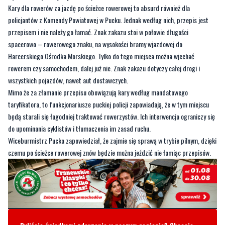
Kary dla rowerów za jazdę po ścieżce rowerowej to absurd również dla
policjantów z Komendy Powiatowej w Pucku. Jednak według nich, przepis jest
przepisem i nie należy go łamać. Znak zakazu stoi w połowie długości
spacerowo – rowerowego znaku, na wysokości bramy wjazdowej do
Harcerskiego Ośrodka Morskiego. Tylko do tego miejsca można wjechać
rowerem czy samochodem, dalej już nie. Znak zakazu dotyczy całej drogi i
wszystkich pojazdów, nawet aut dostawczych.
Mimo że za złamanie przepisu obowiązują kary według mandatowego
taryfikatora, to funkcjonariusze puckiej policji zapowiadają, że w tym miejscu
będą starali się łagodniej traktować rowerzystów. Ich interwencja ograniczy się
do upominania cyklistów i tłumaczenia im zasad ruchu.
Wiceburmistrz Pucka zapowiedział, że zajmie się sprawą w trybie pilnym, dzięki
czemu po ścieżce rowerowej znów będzie można jeździć nie łamiąc przepisów.