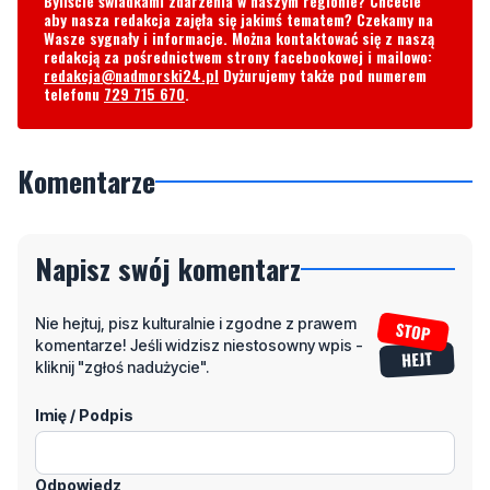
Byliście świadkami zdarzenia w naszym regionie? Chcecie
aby nasza redakcja zajęła się jakimś tematem? Czekamy na
Wasze sygnały i informacje. Można kontaktować się z naszą
redakcją za pośrednictwem strony facebookowej i mailowo:
redakcja@nadmorski24.pl
Dyżurujemy także pod numerem
telefonu
729 715 670
.
Komentarze
Napisz swój komentarz
Nie hejtuj, pisz kulturalnie i zgodne z prawem
komentarze! Jeśli widzisz niestosowny wpis -
kliknij "zgłoś nadużycie".
Imię / Podpis
Odpowiedz