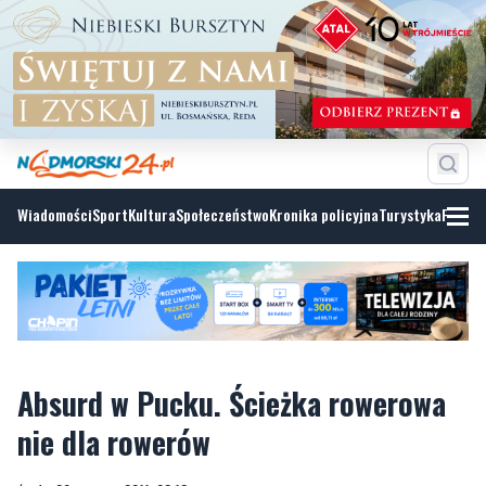
Wiadomości
Sport
Kultura
Społeczeństwo
Kronika policyjna
Turystyka
Fotoga
Absurd w Pucku. Ścieżka rowerowa
nie dla rowerów