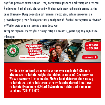
bądź do prowadzonych spraw. Trzej zatrzymani jeszcze dziś trafią do Aresztu
Śledczego. Zostali oni zatrzymani w Wejherowie oraz na terenie gminy Luzino
oraz Gniewino. Dwaj pozostali zatrzymani mężczyźni, byli poszukiwani do
prowadzonych przez funkcjonariuszy postępowań. Zostali zatrzymani w również
w Wejherowie oraz na terenie gminy Łęczyce.
Trzej zatrzymani mężczyźni dzisiaj trafią do aresztu, gdzie spędzą najbliższe
miesiące.
Byliście świadkami zdarzenia w naszym regionie? Chcecie
aby nasza redakcja zajęła się jakimś tematem? Czekamy na
Wasze sygnały i informacje. Można kontaktować się z naszą
redakcją za pośrednictwem strony facebookowej i mailowo:
redakcja@nadmorski24.pl
Dyżurujemy także pod numerem
telefonu
729 715 670
.