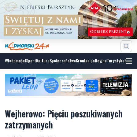
Wiadomości
Sport
Kultura
Społeczeństwo
Kronika policyjna
Turystyka
Fotoga
Wejherowo: Pięciu poszukiwanych
zatrzymanych