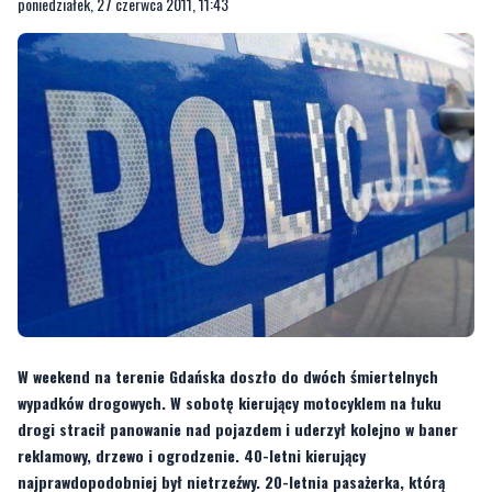
poniedziałek, 27 czerwca 2011, 11:43
W weekend na terenie Gdańska doszło do dwóch śmiertelnych
wypadków drogowych. W sobotę kierujący motocyklem na łuku
drogi stracił panowanie nad pojazdem i uderzył kolejno w baner
reklamowy, drzewo i ogrodzenie. 40-letni kierujący
najprawdopodobniej był nietrzeźwy. 20-letnia pasażerka, którą