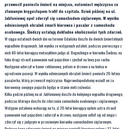
przewoził poniosła śmierć na miejscu, natomiast mężczyzna ze
złamanym kręgosłupem trafił do szpitala. Dzień później na ul.
Jabłoniowej opel zderzył się samochodem ciężarowym. W wyniku
odniesionych obrażeń zmarli kierowca i pasażer z samochodu
osobowego. Śledczy ustalają dokładne okoliczności tych zdarzeń.
W ciągu ostatnich dwóch dni na terenie Gdańska doszło do dwóch śmiertelnych
wypadków drogowych. Jak wynika ze wstępnych ustaleń, podczas pierwszego z
nich 40-letni kierujący motocyklem jadąc ul. Boguckiego w kierunku Świbna, na
łuku drogi stracił panowanie nad pojazdem i zjechał na lewy pas ruchu.
Następnie uderzył w baner reklamowy, potem w drzewo a na końcu w
ogrodzenie posesji. W wyniku odniesionych obrażeń śmierć poniosła 20-letnia
pasażerka, którą przewoził mężczyzna. Najprawdopodobniej wsiadł on za
kierownicę swojego pojazdu będąc w stanie nietrzeźwości.
Kilka godzin później na ul. Jabłoniowej doszło do kolejnego wypadku drogowego,
podczas którego doszło do zderzenia samochodu osobowego i ciężarowego .
Wstępne ustalenia wskazują na to, iż 20-letni kierujący oplem astra stracił
panowanie nad pojazdem i uderzył w drzewo, następnie odbił się od niego i
zderzył się z jadącym w przeciwnym kierunku samochodem ciężarowym.
Podczas tego zdarzenia śmierć na miejscu ponieśli kierujący oplem i 27-letni