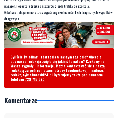
pasażer. Pozostała trójka pasażerów z opla trafiła do szpitala.
Gdańscy policjanci cały czas wyjaśniają okoliczności tych tragicznych wypadków
drogowych.
Byliście świadkami zdarzenia w naszym regionie? Chcecie
aby nasza redakcja zajęła się jakimś tematem? Czekamy na
Wasze sygnały i informacje. Można kontaktować się z naszą
redakcją za pośrednictwem strony facebookowej i mailowo:
redakcja@nadmorski24.pl
Dyżurujemy także pod numerem
telefonu
729 715 670
.
Komentarze