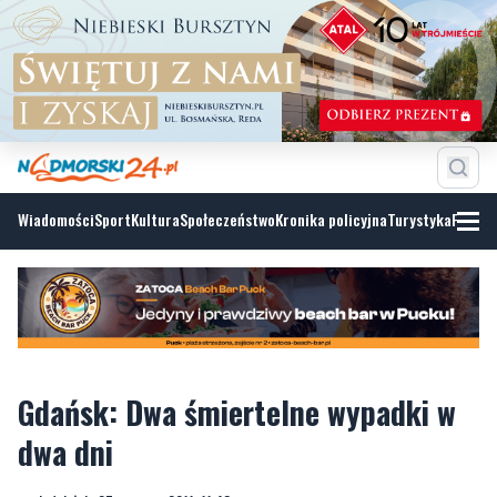
Wiadomości
Sport
Kultura
Społeczeństwo
Kronika policyjna
Turystyka
Fotoga
Gdańsk: Dwa śmiertelne wypadki w
dwa dni