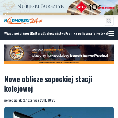
Wiadomości
Sport
Kultura
Społeczeństwo
Kronika policyjna
Turystyka
Fotoga
Nowe oblicze sopockiej stacji
kolejowej
poniedziałek, 27 czerwca 2011, 10:23