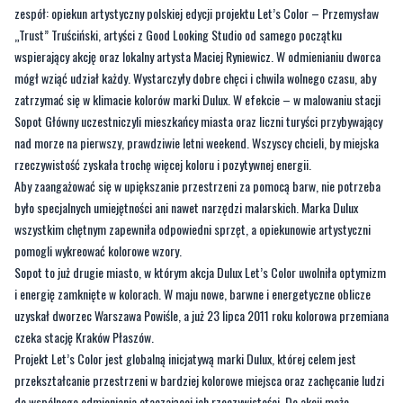
zespół: opiekun artystyczny polskiej edycji projektu Let’s Color – Przemysław
„Trust” Truściński, artyści z Good Looking Studio od samego początku
wspierający akcję oraz lokalny artysta Maciej Ryniewicz. W odmienianiu dworca
mógł wziąć udział każdy. Wystarczyły dobre chęci i chwila wolnego czasu, aby
zatrzymać się w klimacie kolorów marki Dulux. W efekcie – w malowaniu stacji
Sopot Główny uczestniczyli mieszkańcy miasta oraz liczni turyści przybywający
nad morze na pierwszy, prawdziwie letni weekend. Wszyscy chcieli, by miejska
rzeczywistość zyskała trochę więcej koloru i pozytywnej energii.
Aby zaangażować się w upiększanie przestrzeni za pomocą barw, nie potrzeba
było specjalnych umiejętności ani nawet narzędzi malarskich. Marka Dulux
wszystkim chętnym zapewniła odpowiedni sprzęt, a opiekunowie artystyczni
pomogli wykreować kolorowe wzory.
Sopot to już drugie miasto, w którym akcja Dulux Let’s Color uwolniła optymizm
i energię zamknięte w kolorach. W maju nowe, barwne i energetyczne oblicze
uzyskał dworzec Warszawa Powiśle, a już 23 lipca 2011 roku kolorowa przemiana
czeka stację Kraków Płaszów.
Projekt Let’s Color jest globalną inicjatywą marki Dulux, której celem jest
przekształcanie przestrzeni w bardziej kolorowe miejsca oraz zachęcanie ludzi
do wspólnego odmieniania otaczającej ich rzeczywistości. Do akcji może