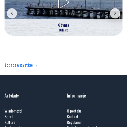
Gdynia
Orłowo
Zobacz wszystkie →
Artykuły
Informacje
Wiadomości
O portalu
Sport
Kontakt
Kultura
Regulamin
Społeczeństwo
Polityka prywatności
Kronika policyjna
Reklama
Zobacz