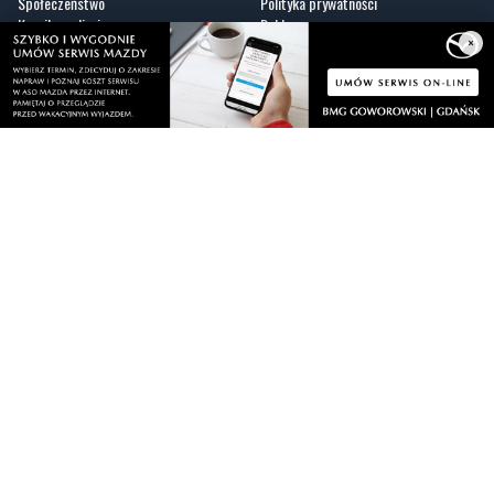
×
Fotogalerie
Nasze HotSpoty
Nasze kamery
Praca
Praca IT Gdańsk
GoWork.pl
Dodaj ofertę pracy
Nadmorski24.pl - portal informacyjny z Małego Trójmiasta Kaszubskiego. Twoja
codzienna dawka najnowszych wiadomości z najbliższej okolicy. Informacje
społeczne, kulturalne i sportowe z Wejherowa, Pucka, Redy, Rumi i okolic.
Zawsze sprawdzone i aktualne info dla mieszkańców Małego Trójmiasta
Kaszubskiego.