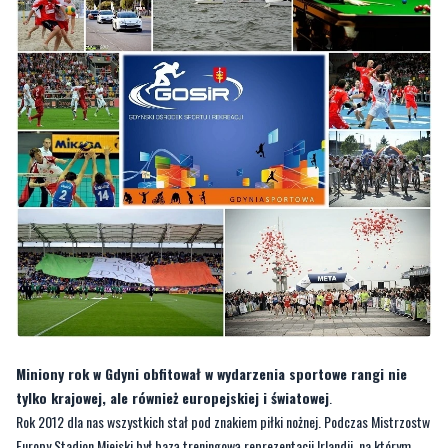
Miniony rok w Gdyni obfitował w wydarzenia sportowe rangi nie
tylko krajowej, ale również europejskiej i światowej
.
Rok 2012 dla nas wszystkich stał pod znakiem piłki nożnej. Podczas Mistrzostw
Europy Stadion Miejski był bazą treningową reprezentacji Irlandii, na którym
GOSiR zorganizował otwartą sesję treningową, w której uczestniczyło ponad 12
tys. kibiców. Kolejnym międzynarodowym wydarzeniem po Euro 2012,
odbywającym się na Stadionie Miejskim był mecz eliminacyjny Mistrzostw