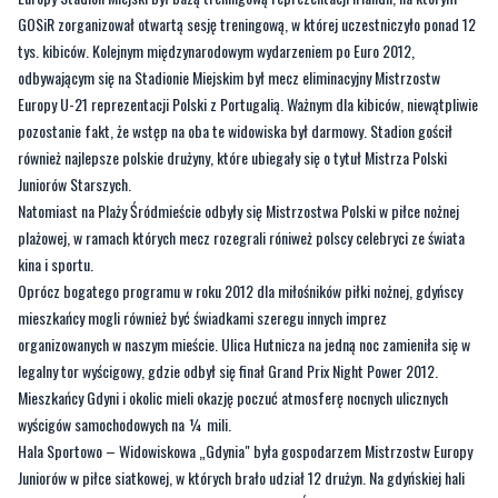
Europy U-21 reprezentacji Polski z Portugalią. Ważnym dla kibiców, niewątpliwie
pozostanie fakt, że wstęp na oba te widowiska był darmowy. Stadion gościł
również najlepsze polskie drużyny, które ubiegały się o tytuł Mistrza Polski
Juniorów Starszych.
Natomiast na Plaży Śródmieście odbyły się Mistrzostwa Polski w piłce nożnej
plażowej, w ramach których mecz rozegrali róniweż polscy celebryci ze świata
kina i sportu.
Oprócz bogatego programu w roku 2012 dla miłośników piłki nożnej, gdyńscy
mieszkańcy mogli również być świadkami szeregu innych imprez
organizowanych w naszym mieście. Ulica Hutnicza na jedną noc zamieniła się w
legalny tor wyścigowy, gdzie odbył się finał Grand Prix Night Power 2012.
Mieszkańcy Gdyni i okolic mieli okazję poczuć atmosferę nocnych ulicznych
wyścigów samochodowych na ¼ mili.
Hala Sportowo – Widowiskowa „Gdynia" była gospodarzem Mistrzostw Europy
Juniorów w piłce siatkowej, w których brało udział 12 drużyn. Na gdyńskiej hali
mogliśmy również podziwiać największe Gwiazdy Światowego Snookera podczas
Players Tour Championship Gdynia Open 2012. Turniej snookera organizowany
był w Gdyni po raz pierwszy – były to 3 dni naprawdę emocjonujących