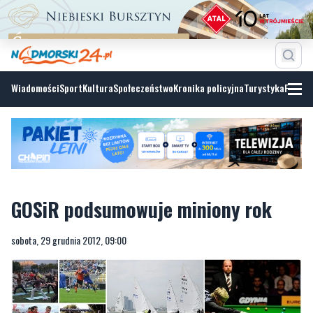
Wiadomości
Sport
Kultura
Społeczeństwo
Kronika policyjna
Turystyka
Fotoga
GOSiR podsumowuje miniony rok
sobota, 29 grudnia 2012, 09:00