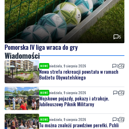
5
Pomorska IV liga wraca do gry
Wiadomości
niedziela, 9 sierpnia 2026
2
NOWE
Nowa strefa rekreacji powstała w ramach
Budżetu Obywatelskiego
niedziela, 9 sierpnia 2026
1
NOWE
Wojskowe pojazdy, pokazy i atrakcje.
Jubileuszowy Piknik Militarny
niedziela, 9 sierpnia 2026
3
NOWE
Tu można znaleźć prawdziwe perełki. Pchli
targ cieszy się zainteresowaniem
niedziela, 9 sierpnia 2026
1
NOWE