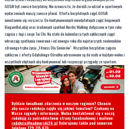
BiegamBoLubię oraz środowych spotkań Nordic Walking dołączono w tym roku
zajęcia z Jogi i sesje Tai Chi. Na stałe do kalendarza tych cyklicznych zajęć
wkraczają spotkania rowerowe i od nowego roku dla najstarszych zwolenników
zdrowego trybu życia „Fitness Dla Seniorów". Wszystkie bezpłatne zajęcia
cykliczne z oferty Gdyńskiego Ośrodka adresowane są do osób w każdym wieku i
wszystkich chętnych aby kontynuować lub rozpocząć przygodę ze sportem.
Byliście świadkami zdarzenia w naszym regionie? Chcecie
aby nasza redakcja zajęła się jakimś tematem? Czekamy na
Wasze sygnały i informacje. Można kontaktować się z naszą
redakcją za pośrednictwem strony facebookowej i mailowo:
redakcja@nadmorski24.pl
Dyżurujemy także pod numerem
telefonu
729 715 670
.