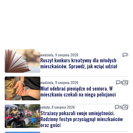
niedziela, 9 sierpnia 2026
1
Ruszył konkurs kreatywny dla młodych
mieszkańców. Sprawdź, jak wziąć udział
niedziela, 9 sierpnia 2026
9
Miał odebrać pieniądze od seniora. W
mieszkaniu czekali na niego policjanci
sobota, 8 sierpnia 2026
15
Strażacy pokazali swoje umiejętności.
Rodzinny festyn przyciągnął mieszkańców
oraz gości
sobota, 8 sierpnia 2026
1
Regionalne smaki, uśmiechu i dobra zabawa.
Za nami Dzień Kaszubskiego Ogórka