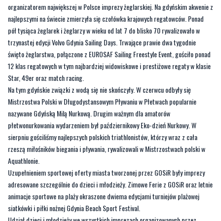
trzynastej edycji Volvo Gdynia Sailing Days. Trwające prawie dwa tygodnie
święto żeglarstwa, połączone z EUROSAF Sailing Freestyle Event, gościło ponad
12 klas regatowych w tym najbardziej widowiskowe i prestiżowe regaty w klasie
Star, 49er oraz match racing.
Na tym gdyńskie związki z wodą się nie skończyły. W czerwcu odbyły się
Mistrzostwa Polski w Długodystansowym Pływaniu w Płetwach popularnie
nazywane Gdyńską Milą Nurkową. Drugim ważnym dla amatorów
płetwonurkowania wydarzeniem był październikowy Eko-dzień Nurkowy. W
sierpniu gościliśmy najlepszych polskich triathlonistów, którzy wraz z cała
rzeszą miłośników biegania i pływania, rywalizowali w Mistrzostwach polski w
Aquathlonie.
Uzupełnieniem sportowej oferty miasta tworzonej przez GOSiR były imprezy
adresowane szczególnie do dzieci i młodzieży. Zimowe Ferie z GOSiR oraz letnie
animacje sportowe na plaży okraszone dwiema edycjami turniejów plażowej
siatkówki i piłki nożnej Gdynia Beach Sport Festival.
Udział dzieci i młodzieży we wszystkich imprezach organizowanych przez
GOSiR był zawsze bezpłatny. Nie oznacza to, że dorośli za udział w sportowych
wydarzeniach muszą zawsze płacić. Oferta bezpłatnych zajęć GOSiR
nieustannie się rozszerza. Do kontynuowanych nieodpłatnych zajęć biegowych