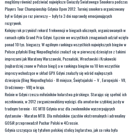
rozgrywek.
Kolejny rok przyniósł rekord frekwencji w biegach ulicznych, organizowanych w
ramach cyklu Grand Prix Gdyni. Łącznie we wszystkich zmaganiach udział wzięło
ponad 10 tys. biegaczy. W ogólnym rankingu wszystkich największych biegów w
Polsce gdyński Bieg Niepodległości znalazł się w pierwszej dziesiątce z takimi
imprezami jak Maratony Warszawski, Poznański, Wrocławski i Krakowski
(najbardziej znane w Polsce biegi) a w rankingu biegów na 10 km wszystkie
imprezy wchodzące w skład GPX Gdyni znalazły się wśród najlepszych
dziesięciu (Bieg Niepodległości - III miejsce, Świętojański – V , Europejski - VII,
Urodzinowy– VIII) w kraju.
Rośnie w Gdyni rzesza miłośników kolarstwa górskiego. Starając się spełnić ich
oczekiwania, w 2012 zorganizowaliśmy wyścigi; dla amatorów szybkiej jazdy w
trudnym terenie - XC MTB Gdynia oraz dla zwolenników wyczerpujących
dystansów - Maraton MTB. Dla miłośników zjazdów ekstremalnych i adrenaliny
GOSiR przeprowadził Puchar Polski w 4Crossie.
Gdynia szczycąca się tytułem polskiej stolicy żeglarstwa, jak co roku była
organizatorem największej w Polsce imprezy żeglarskiej. Na gdyńskim akwenie z
najlepszymi na świecie zmierzyła się czołówka krajowych regatowców. Ponad
pół tysiąca żeglarek i żeglarzy w wieku od lat 7 do blisko 70 rywalizowało w