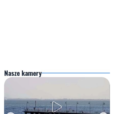
Nasze kamery
Gdynia
Orłowo