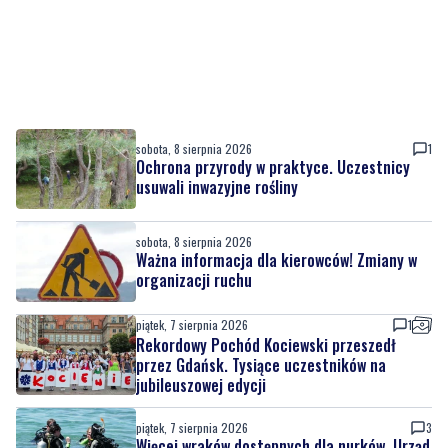
sobota, 8 sierpnia 2026
1
Ochrona przyrody w praktyce. Uczestnicy
usuwali inwazyjne rośliny
sobota, 8 sierpnia 2026
Ważna informacja dla kierowców! Zmiany w
organizacji ruchu
piątek, 7 sierpnia 2026
1
Rekordowy Pochód Kociewski przeszedł
przez Gdańsk. Tysiące uczestników na
jubileuszowej edycji
piątek, 7 sierpnia 2026
3
Więcej wraków dostępnych dla nurków. Urząd
Morski rozszerzył listę podwodnych atrakcji
piątek, 7 sierpnia 2026
MATERIAŁ PARTNERA