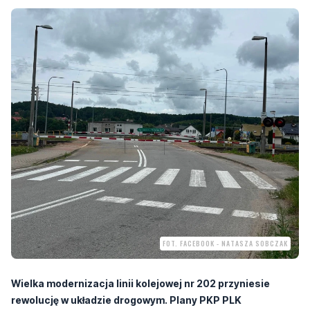
FOT. FACEBOOK - NATASZA SOBCZAK
Wielka modernizacja linii kolejowej nr 202 przyniesie
rewolucję w układzie drogowym. Plany PKP PLK
zakładające likwidację tradycyjnych szlabanów i budowę
bezkolizyjnych skrzyżowań rodzą jednak wiele wątliwości.
Radna powiatu wejherowskiego Natasza Sobczak