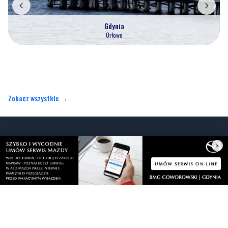
Zobacz wszystkie →
Artykuły
Informacje
Wiadomości
O portalu
×
Sport
Kontakt
Kultura
Regulamin
Społeczeństwo
Polityka prywatności
Kronika policyjna
Reklama
Zobacz