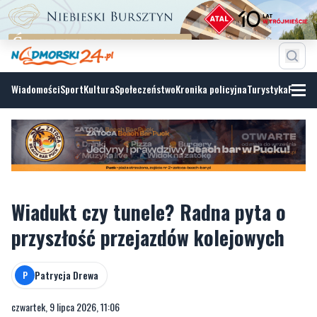
Wiadomości
Sport
Kultura
Społeczeństwo
Kronika policyjna
Turystyka
Fotoga
Wiadukt czy tunele? Radna pyta o
przyszłość przejazdów kolejowych
Patrycja Drewa
P
czwartek, 9 lipca 2026, 11:06