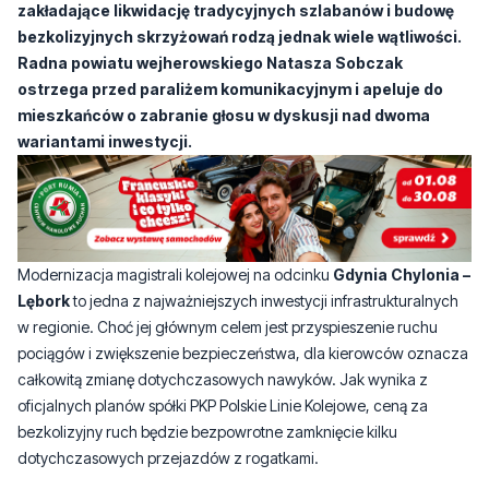
ostrzega przed paraliżem komunikacyjnym i apeluje do
mieszkańców o zabranie głosu w dyskusji nad dwoma
wariantami inwestycji.
Modernizacja magistrali kolejowej na odcinku
Gdynia Chylonia –
Lębork
to jedna z najważniejszych inwestycji infrastrukturalnych
w regionie. Choć jej głównym celem jest przyspieszenie ruchu
pociągów i zwiększenie bezpieczeństwa, dla kierowców oznacza
całkowitą zmianę dotychczasowych nawyków. Jak wynika z
oficjalnych planów spółki PKP Polskie Linie Kolejowe, ceną za
bezkolizyjny ruch będzie bezpowrotne zamknięcie kilku
dotychczasowych przejazdów z rogatkami.
Największe emocje wywołują plany dotyczące zachodnich
rogatek Wejherowa i sąsiadującej z nim gminy. Na stole pojawiła się
koncepcja całkowitego zamknięcia przejazdu na
ul.