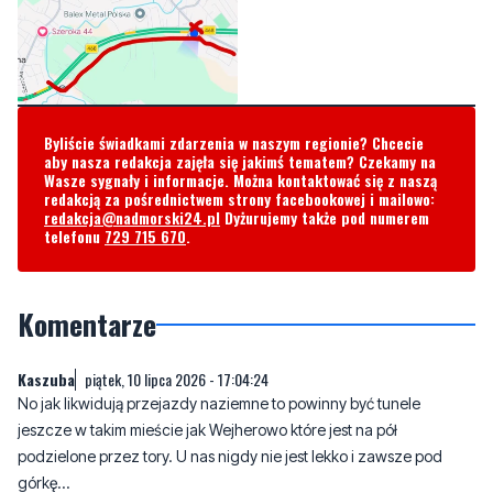
Byliście świadkami zdarzenia w naszym regionie? Chcecie
aby nasza redakcja zajęła się jakimś tematem? Czekamy na
Wasze sygnały i informacje. Można kontaktować się z naszą
redakcją za pośrednictwem strony facebookowej i mailowo:
redakcja@nadmorski24.pl
Dyżurujemy także pod numerem
telefonu
729 715 670
.
Komentarze
Kaszuba
piątek, 10 lipca 2026 - 17:04:24
No jak likwidują przejazdy naziemne to powinny być tunele
jeszcze w takim mieście jak Wejherowo które jest na pół
podzielone przez tory. U nas nigdy nie jest lekko i zawsze pod
górkę...
3
2
Zgłoś komentarz
Odpowiedz na komentarz