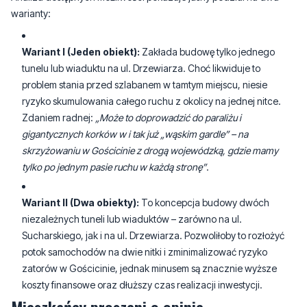
Wariant I (Jeden obiekt):
Zakłada budowę tylko jednego
tunelu lub wiaduktu na ul. Drzewiarza. Choć likwiduje to
problem stania przed szlabanem w tamtym miejscu, niesie
ryzyko skumulowania całego ruchu z okolicy na jednej nitce.
Zdaniem radnej:
„Może to doprowadzić do paraliżu i
gigantycznych korków w i tak już „wąskim gardle” – na
skrzyżowaniu w Gościcinie z drogą wojewódzką, gdzie mamy
tylko po jednym pasie ruchu w każdą stronę”
.
Wariant II (Dwa obiekty):
To koncepcja budowy dwóch
niezależnych tuneli lub wiaduktów – zarówno na ul.
Sucharskiego, jak i na ul. Drzewiarza. Pozwoliłoby to rozłożyć
potok samochodów na dwie nitki i zminimalizować ryzyko
zatorów w Gościcinie, jednak minusem są znacznie wyższe
koszty finansowe oraz dłuższy czas realizacji inwestycji.
Mieszkańcy proszeni o opinie
Zanim zapadną ostateczne, formalne decyzje urzędników i kolei,
kluczowe ma być zdanie samych kierowców, którzy codziennie