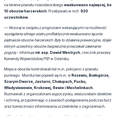
We wtorek, 7 lipca, Instytut Meteorologii i Gospodarki Wodnej
wydał ostrzeżenia trzeciego stopnia przed silnym wiatrem m.in. w
powiecie puckim, czy Nowym Dworze Wejherowskim. To właśnie
na terenie powiatu nowodworskiego
ewakuowano najwęcej, bo
10 obozów harcerskich
. Przebywało w nich
920
uczestników
.
—
Wczoraj w związku z prognozami wskazującymi na możliwość
wystąpienia silnego wiatru profilaktycznie ewakuowano łącznie
piętnaście obozów harcerskich. Były to działania prewencyjne, dzięki
którym uczestnicy obozów bezpiecznie przeczekali załamanie
pogody
- informuje
mł. asp. Dawid Westrych
, rzecznik prasowy
Komendy Wojewódzkiej PSP w Gdańsku.
Miejsca obozów kontrolowali też m.in. policjanci z powiatu
puckiego. Mundurowi pojawili się m.in. w
Rozewiu, Białogórze,
Szarym Dworze, Jastarni, Chałupach, Pucku,
Władysławowie, Krokowej, Rewie i Mechelinkach
.
Rozmawiali z organizatorami wypoczynku, właścicielami obiektów