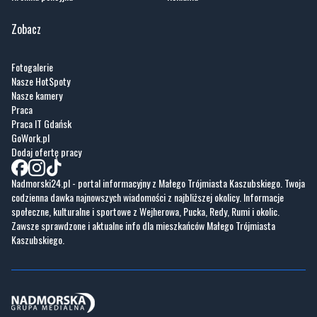
Sport
Kontakt
Kultura
Regulamin
Społeczeństwo
Polityka prywatności
Kronika policyjna
Reklama
Zobacz
Fotogalerie
Nasze HotSpoty
Nasze kamery
Praca
Praca IT Gdańsk
GoWork.pl
Dodaj ofertę pracy
Nadmorski24.pl - portal informacyjny z Małego Trójmiasta Kaszubskiego. Twoja
codzienna dawka najnowszych wiadomości z najbliższej okolicy. Informacje
społeczne, kulturalne i sportowe z Wejherowa, Pucka, Redy, Rumi i okolic.
Zawsze sprawdzone i aktualne info dla mieszkańców Małego Trójmiasta
Kaszubskiego.