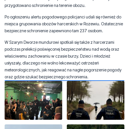
Podobne działania podjęto w Białogórze. W Bazie Obozowej
Słoneczna Polana ZHP Mielec trzydziestu najmłodszych harcerzy
przeniesiono do świetlicy wiejskiej, natomiast dla pozostałych
przygotowano schronienie na terenie obozu.
Po ogłoszeniu alertu pogodowego policjanci udali się również do
miejsca grupowania obozów harcerskich w Rozewiu. Ostatecznie
bezpieczne schronienie zapewniono tam 237 osobom.
W Szarym Dworze mundurowi spotkali się także z harcerzami
podczas prelekcji poświęconej bezpieczeństwu nad wodą oraz
właściwemu zachowaniu w czasie burzy. Dzieci i młodzież
usłyszały, dlaczego nie wolno lekceważyć ostrzeżeń
meteorologicznych, jak reagować na nagłe pogorszenie pogody
oraz gdzie szukać bezpiecznego schronienia.