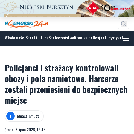
Wiadomości
Sport
Kultura
Społeczeństwo
Kronika policyjna
Turystyka
Fotoga
Policjanci i strażacy kontrolowali
obozy i pola namiotowe. Harcerze
zostali przeniesieni do bezpiecznych
miejsc