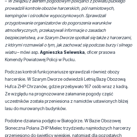
i ochroną, przypominając o zasadach postępowania podczas burz
oraz konieczności informowania uczestników o zagrożeniach.
–
W związku z alertem pogodowym policjanci z powiatu puckiego
prowadzili kontrole obozów harcerskich, pól namiotowych,
kempingów i ośrodków wypoczynkowych. Sprawdzali
przygotowanie organizatorów do pogorszenia warunków
atmosferycznych, przekazywali informacje o zasadach
bezpieczeństwa, a w Szarym Dworze spotkali się także z harcerzami,
z którymi rozmawiali o tym, jak zachować się podczas burzy i silnego
wiatru
– mówi asp.
Agnieszka Selewska
, oficer prasowa
Komendy Powiatowej Policji w Pucku.
Podczas kontroli funkcjonariusze sprawdzali również obozy
harcerskie. W Szarym Dworze odwiedzili Letnią Bazę Obozową
Hufca ZHP Chrzanów, gdzie przebywało 167 osób wraz z kadrą.
Ze względu na prognozowane załamanie pogody część
uczestników została przeniesiona z namiotów ustawionych bliżej
lasu do murowanych budynków.