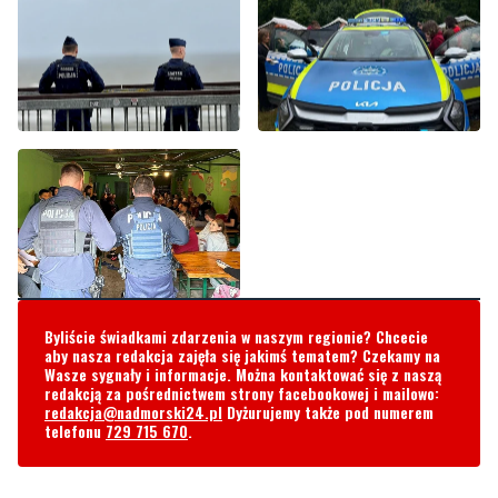
Byliście świadkami zdarzenia w naszym regionie? Chcecie
aby nasza redakcja zajęła się jakimś tematem? Czekamy na
Wasze sygnały i informacje. Można kontaktować się z naszą
redakcją za pośrednictwem strony facebookowej i mailowo:
redakcja@nadmorski24.pl
Dyżurujemy także pod numerem