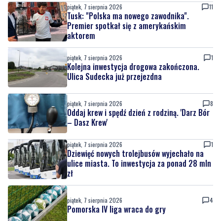
piątek, 7 sierpnia 2026
11
Tusk: "Polska ma nowego zawodnika".
Premier spotkał się z amerykańskim
aktorem
piątek, 7 sierpnia 2026
1
Kolejna inwestycja drogowa zakończona.
Ulica Sudecka już przejezdna
piątek, 7 sierpnia 2026
8
Oddaj krew i spędź dzień z rodziną. 'Darz Bór
– Dasz Krew'
piątek, 7 sierpnia 2026
1
Dziewięć nowych trolejbusów wyjechało na
ulice miasta. To inwestycja za ponad 28 mln
zł
piątek, 7 sierpnia 2026
4
Pomorska IV liga wraca do gry