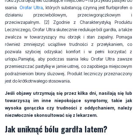
roku życia będą leki działające miejscowo – na przykład pastylki do
ssania
Orofar Ultra
, których substancją czynną jest flurbiprofen o
działaniu przeciwbólowym, przeciwgorączkowym i
przeciwzapalnym. [2] Zgodnie z Charakterystyką Produktu
Leczniczego, Orofar Ultra skutecznie redukuje ból gardła, a także
zwalcza w towarzyszący mu obrzęk i stan zapalny. Pomaga
również zmniejszyć uciążliwe trudności z przełykaniem, co
pozwala szybciej odzyskać komfort i w pełni korzystać z
urlopu.Pamiętaj, aby podczas ssania leku Orofar Ultra zawsze
przemieszczać pastylkę w jamie ustnej, co zapobiega miejscowym
podrażnieniom błony śluzowej. Produkt leczniczy przeznaczony
jest do krótkotrwałego stosowania.
Jeśli objawy utrzymują się przez kilka dni, nasilają się lub
towarzyszą im inne niepokojące symptomy, takie jak
wysoka gorączka czy trudności z oddychaniem, należy
niezwłocznie skonsultować się z lekarzem.
Jak uniknąć bólu gardła latem?