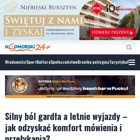
Wiadomości
Sport
Kultura
Społeczeństwo
Kronika policyjna
Turystyka
Fotoga
Silny ból gardła a letnie wyjazdy –
jak odzyskać komfort mówienia i
przełykania?