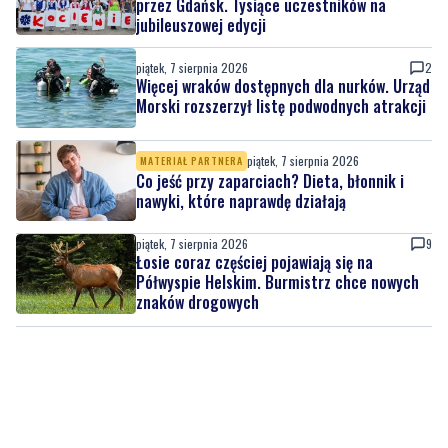
przez Gdańsk. Tysiące uczestników na
jubileuszowej edycji
piątek, 7 sierpnia 2026
2
Więcej wraków dostępnych dla nurków. Urząd
Morski rozszerzył listę podwodnych atrakcji
piątek, 7 sierpnia 2026
MATERIAŁ PARTNERA
Co jeść przy zaparciach? Dieta, błonnik i
nawyki, które naprawdę działają
piątek, 7 sierpnia 2026
9
Łosie coraz częściej pojawiają się na
Półwyspie Helskim. Burmistrz chce nowych
znaków drogowych