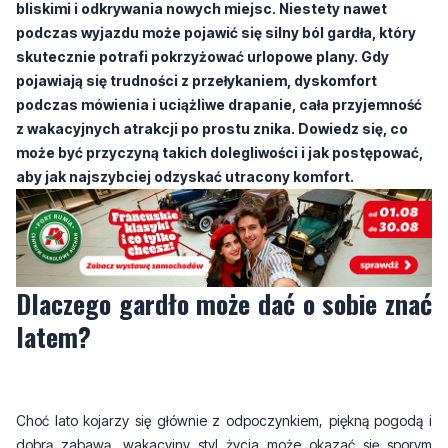
bliskimi i odkrywania nowych miejsc. Niestety nawet
podczas wyjazdu może pojawić się silny ból gardła, który
skutecznie potrafi pokrzyżować urlopowe plany. Gdy
pojawiają się trudności z przełykaniem, dyskomfort
podczas mówienia i uciążliwe drapanie, cała przyjemność
z wakacyjnych atrakcji po prostu znika. Dowiedz się, co
może być przyczyną takich dolegliwości i jak postępować,
aby jak najszybciej odzyskać utracony komfort.
Dlaczego gardło może dać o sobie znać
latem?
Choć lato kojarzy się głównie z odpoczynkiem, piękną pogodą i
dobrą zabawą, wakacyjny styl życia może okazać się sporym