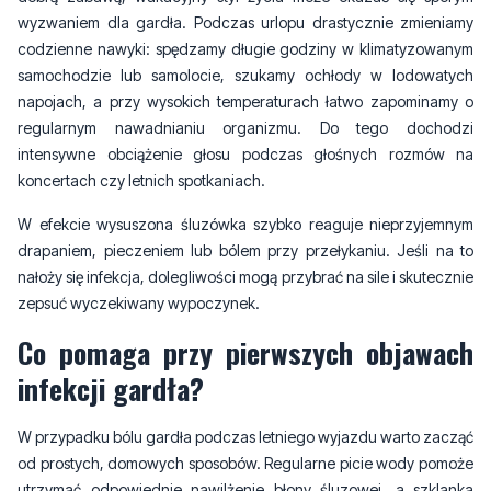
wyzwaniem dla gardła. Podczas urlopu drastycznie zmieniamy
codzienne nawyki: spędzamy długie godziny w klimatyzowanym
samochodzie lub samolocie, szukamy ochłody w lodowatych
napojach, a przy wysokich temperaturach łatwo zapominamy o
regularnym nawadnianiu organizmu. Do tego dochodzi
intensywne obciążenie głosu podczas głośnych rozmów na
koncertach czy letnich spotkaniach.
W efekcie wysuszona śluzówka szybko reaguje nieprzyjemnym
drapaniem, pieczeniem lub bólem przy przełykaniu. Jeśli na to
nałoży się infekcja, dolegliwości mogą przybrać na sile i skutecznie
zepsuć wyczekiwany wypoczynek.
Co pomaga przy pierwszych objawach
infekcji gardła?
W przypadku bólu gardła podczas letniego wyjazdu warto zacząć
od prostych, domowych sposobów. Regularne picie wody pomoże
utrzymać odpowiednie nawilżenie błony śluzowej, a szklanka