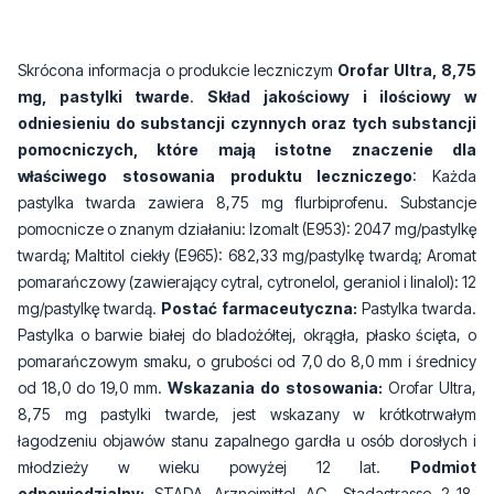
Skrócona informacja o produkcie leczniczym
Orofar Ultra, 8,75
mg, pastylki twarde
.
Skład jakościowy i ilościowy w
odniesieniu do substancji czynnych oraz tych substancji
pomocniczych, które mają istotne znaczenie dla
właściwego stosowania produktu leczniczego
: Każda
pastylka twarda zawiera 8,75 mg flurbiprofenu. Substancje
pomocnicze o znanym działaniu: Izomalt (E953): 2047 mg/pastylkę
twardą; Maltitol ciekły (E965): 682,33 mg/pastylkę twardą; Aromat
pomarańczowy (zawierający cytral, cytronelol, geraniol i linalol): 12
mg/pastylkę twardą.
Postać farmaceutyczna:
Pastylka twarda.
Pastylka o barwie białej do bladożółtej, okrągła, płasko ścięta, o
pomarańczowym smaku, o grubości od 7,0 do 8,0 mm i średnicy
od 18,0 do 19,0 mm.
Wskazania do stosowania:
Orofar Ultra,
8,75 mg pastylki twarde, jest wskazany w krótkotrwałym
łagodzeniu objawów stanu zapalnego gardła u osób dorosłych i
młodzieży w wieku powyżej 12 lat.
Podmiot
odpowiedzialny:
STADA Arzneimittel AG, Stadastrasse 2-18,