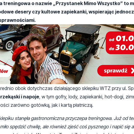
a treningowa o nazwie „Przystanek Mimo Wszystko” to m
 lodowe desery czy kultowe zapiekanki, wspierając jednoc
osprawnościami.
rednio obok dotychczas działającego sklepiku WTZ przy ul. S
rzekąski i napoje
, w tym gofry, lody, zapiekanki, hot-dogi, zi
ci zarówno gotówką, jak i kartą płatniczą.
lepiku stanęła gastronomiczna przyczepa treningowa. Już od te
iło spędzić chwilę, ale również zjeść coś pysznego i napić się 