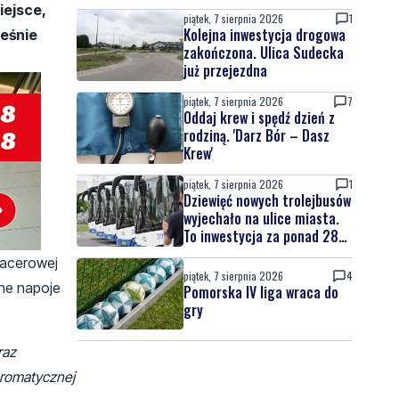
iejsce,
piątek, 7 sierpnia 2026
1
Kolejna inwestycja drogowa
ześnie
zakończona. Ulica Sudecka
już przejezdna
piątek, 7 sierpnia 2026
7
Oddaj krew i spędź dzień z
rodziną. 'Darz Bór – Dasz
Krew'
piątek, 7 sierpnia 2026
1
Dziewięć nowych trolejbusów
wyjechało na ulice miasta.
To inwestycja za ponad 28
mln zł
pacerowej
piątek, 7 sierpnia 2026
4
mne napoje
Pomorska IV liga wraca do
gry
raz
aromatycznej