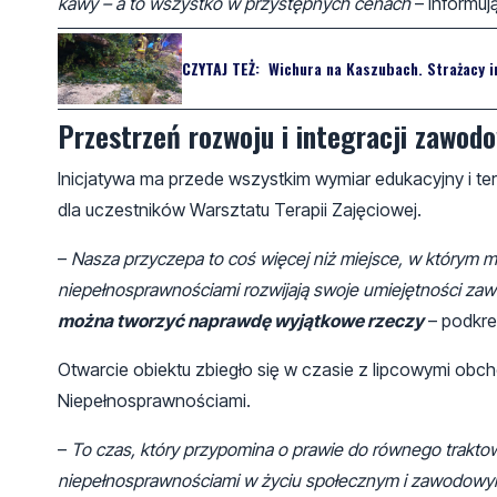
kawy – a to wszystko w przystępnych cenach
– informuj
CZYTAJ TEŻ:
Wichura na Kaszubach. Strażacy i
Przestrzeń rozwoju i integracji zawod
Inicjatywa ma przede wszystkim wymiar edukacyjny i te
dla uczestników Warsztatu Terapii Zajęciowej.
–
Nasza przyczepa to coś więcej niż miejsce, w którym 
niepełnosprawnościami rozwijają swoje umiejętności za
można tworzyć naprawdę wyjątkowe rzeczy
– podkreś
Otwarcie obiektu zbiegło się w czasie z lipcowymi ob
Niepełnosprawnościami.
–
To czas, który przypomina o prawie do równego trakto
niepełnosprawnościami w życiu społecznym i zawodowym