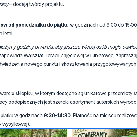
racy
– dodają twórcy projektu.
tów od poniedziałku do piątku
w godzinach od 9:00 do 15:00
 letni.
użymy godziny otwarcia, aby jeszcze więcej osób mogło odwied
zapowiada Warsztat Terapii Zajęciowej w Lubiatowie, zaprasza
odwiedzenia nowego punktu i skosztowania przygotowywanych
warcie sklepiku, w którym dostępne są unikatowe przedmioty 
acy podopiecznych jest szeroki asortyment autorskich wyrobó
o piątku w godzinach
9:30–14:30
. Płatność na miejscu realizow
 wysyłkowej).