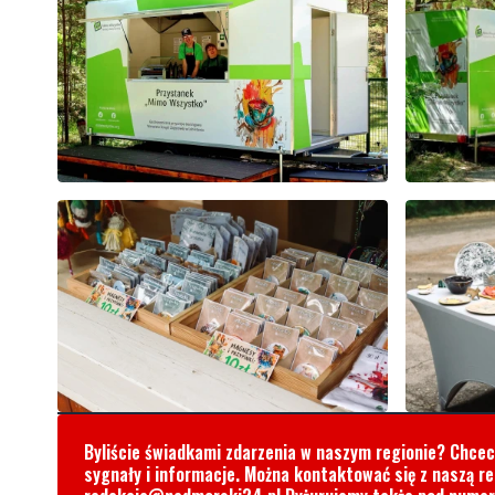
Byliście świadkami zdarzenia w naszym regionie? Chce
sygnały i informacje. Można kontaktować się z naszą r