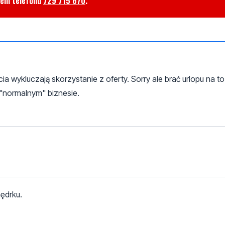
rem telefonu
729 715 670
.
 wykluczają skorzystanie z oferty. Sorry ale brać urlopu na to
"normalnym" biznesie.
ędrku.