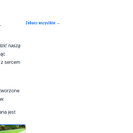
Zobacz wszystkie →
.
zić naszą
jąc
 z sercem
stworzone
w.
ana jest