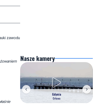
nauki zawodu
Nasze kamery
gażowaniem
Gdynia
Orłowo
łaśnie