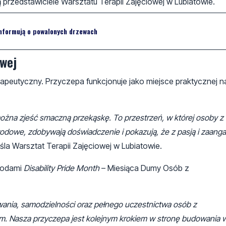
ą przedstawiciele Warsztatu Terapii Zajęciowej w Lubiatowie.
nformują o powalonych drzewach
owej
rapeutyczny. Przyczepa funkcjonuje jako miejsce praktycznej 
można zjeść smaczną przekąskę. To przestrzeń, w której osoby z
wodowe, zdobywają doświadczenie i pokazują, że z pasją i zaan
la Warsztat Terapii Zajęciowej w Lubiatowie.
chodami
Disability Pride Month
– Miesiąca Dumy Osób z
wania, samodzielności oraz pełnego uczestnictwa osób z
. Nasza przyczepa jest kolejnym krokiem w stronę budowania w