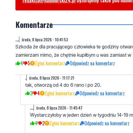
redakcja@nadmorski24.pl
Dyżurujemy także pod nume
Komentarze
...
środa, 8 lipca 2026 - 10:41:53
Szkoda że dla pracującego człowieka te godziny otwarcia
zamierzam mimo, że chętnie kupiłbym u was zamiast w 
4
5
Zgłoś komentarz
Odpowiedz na komentarz
.
środa, 8 lipca 2026 - 11:17:21
tak, otworzą od 4 do 6 rano i po 20.
3
4
Zgłoś komentarz
Odpowiedz na komentarz
...
środa, 8 lipca 2026 - 11:45:47
Wystarczyłoby w jeden dzień w tygodniu 14-19 m
4
2
Zgłoś komentarz
Odpowiedz na komentarz