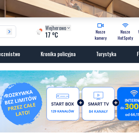
Wejherowo
Nasze
Nasze
o
17
C
kamery
HotSpoty
eczeństwo
Kronika policyjna
Turystyka
F