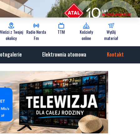
Wieści z Twojej
Radio Norda
TTM
Kościoły
Wyślij
okolicy
Fm
online
materiał
otogalerie
Elektrownia atomowa
Kontakt