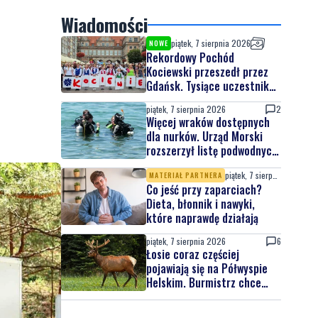
Wiadomości
piątek, 7 sierpnia 2026
NOWE
Rekordowy Pochód
Kociewski przeszedł przez
Gdańsk. Tysiące uczestników
na jubileuszowej edycji
piątek, 7 sierpnia 2026
2
Więcej wraków dostępnych
dla nurków. Urząd Morski
rozszerzył listę podwodnych
atrakcji
piątek, 7 sierpnia 2026
MATERIAŁ PARTNERA
Co jeść przy zaparciach?
Dieta, błonnik i nawyki,
które naprawdę działają
piątek, 7 sierpnia 2026
6
Łosie coraz częściej
pojawiają się na Półwyspie
Helskim. Burmistrz chce
nowych znaków drogowych