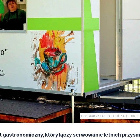
FOT. WARSZTAT TERAPII ZAJĘCIOWEJ
kt gastronomiczny, który łączy serwowanie letnich przys