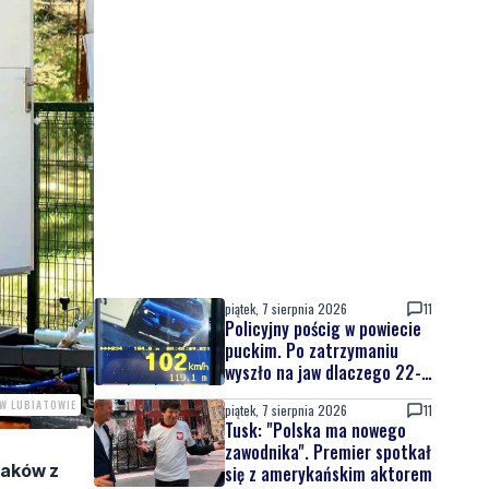
piątek, 7 sierpnia 2026
11
Policyjny pościg w powiecie
puckim. Po zatrzymaniu
wyszło na jaw dlaczego 22-
latek uciekał
 W LUBIATOWIE
piątek, 7 sierpnia 2026
11
Tusk: "Polska ma nowego
zawodnika". Premier spotkał
maków z
się z amerykańskim aktorem