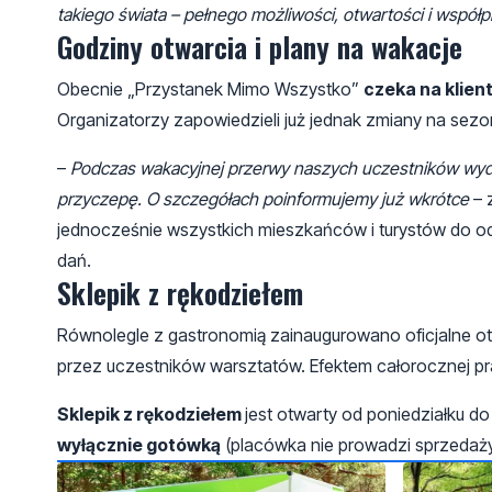
takiego świata – pełnego możliwości, otwartości i współp
Godziny otwarcia i plany na wakacje
Obecnie „Przystanek Mimo Wszystko”
czeka na klien
Organizatorzy zapowiedzieli już jednak zmiany na sezon
–
Podczas wakacyjnej przerwy naszych uczestników wydł
przyczepę. O szczegółach poinformujemy już wkrótce
– 
jednocześnie wszystkich mieszkańców i turystów do 
dań.
Sklepik z rękodziełem
Równolegle z gastronomią zainaugurowano oficjalne ot
przez uczestników warsztatów. Efektem całorocznej pr
Sklepik z rękodziełem
jest otwarty od poniedziałku d
wyłącznie gotówką
(placówka nie prowadzi sprzedaży