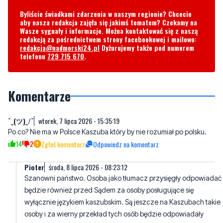
redakcją za pośrednictwem strony facebookowej i mailowo:
redakcja@nadmorski24.pl
Dyżurujemy także pod numerem
telefonu
729 715 670
.
Komentarze
¯_(ツ)_/¯
wtorek, 7 lipca 2026 - 15:35:19
Po co? Nie ma w Polsce Kaszuba który by nie rozumiał po polsku.
14
2
Zgłoś komentarz
Odpowiedz na komentarz
Pioter
środa, 8 lipca 2026 - 08:23:12
Szanowni państwo. Osoba jako tłumacz przysięgły odpowiadać
będzie również przed Sądem za osoby posługujące się
wyłącznie językiem kaszubskim. Są jeszcze na Kaszubach takie
osoby i za wierny przekład tych osób będzie odpowiadały
osoby z powyższego artykułu. Jeżeli ktoś miał styczność z
gramatyką języka kaszubskiego to wie że zdaje się słowa
podobne do języka polskiego albo przestawione mogą mieć