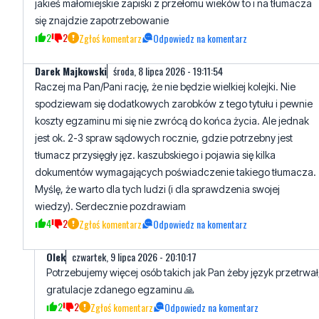
Darek Majkowski
środa, 8 lipca 2026 - 19:11:54
Raczej ma Pan/Pani rację, że nie będzie wielkiej kolejki. Nie
spodziewam się dodatkowych zarobków z tego tytułu i pewnie
koszty egzaminu mi się nie zwrócą do końca życia. Ale jednak
jest ok. 2-3 spraw sądowych rocznie, gdzie potrzebny jest
tłumacz przysięgły jęz. kaszubskiego i pojawia się kilka
dokumentów wymagających poświadczenie takiego tłumacza.
Myślę, że warto dla tych ludzi (i dla sprawdzenia swojej
wiedzy). Serdecznie pozdrawiam
4
2
Zgłoś komentarz
Odpowiedz na komentarz
Olek
czwartek, 9 lipca 2026 - 20:10:17
Potrzebujemy więcej osób takich jak Pan żeby język przetrwał
gratulacje zdanego egzaminu 🙏
2
2
Zgłoś komentarz
Odpowiedz na komentarz
~
piątek, 10 lipca 2026 - 13:28:23
O, super, że się pan odezwał osobiście. Mógłby pan powiedz