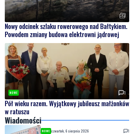
Nowy odcinek szlaku rowerowego nad Bałtykiem.
Powodem zmiany budowa elektrowni jądrowej
1
NOWE
Pół wieku razem. Wyjątkowy jubileusz małżonków
w ratuszu
Wiadomości
czwartek, 6 sierpnia 2026
1
NOWE
Szpital w żałobie. Nie żyje położna Oddziału
Ginekologiczno-Położniczego
czwartek, 6 sierpnia 2026