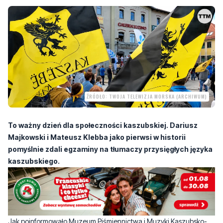
ŹRÓDŁO: TWOJA TELEWIZJA MORSKA (ARCHIWUM)
To ważny dzień dla społeczności kaszubskiej. Dariusz
Majkowski i Mateusz Klebba jako pierwsi w historii
pomyślnie zdali egzaminy na tłumaczy przysięgłych języka
kaszubskiego.
Jak poinformowało Muzeum Piśmiennictwa i Muzyki Kaszubsko-
Pomorskiej w Wejherowie, egzamin pisemny odbył się 28 maja,
natomiast część ustna została przeprowadzona 25 czerwca w
Ministerstwie Sprawiedliwości w Warszawie. Obaj kandydaci