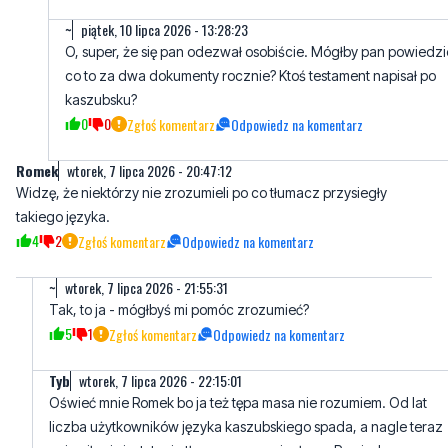
co to za dwa dokumenty rocznie? Ktoś testament napisał po
kaszubsku?
0
0
Zgłoś komentarz
Odpowiedz na komentarz
Romek
wtorek, 7 lipca 2026 - 20:47:12
Widzę, że niektórzy nie zrozumieli po co tłumacz przysiegły
takiego języka.
4
2
Zgłoś komentarz
Odpowiedz na komentarz
~
wtorek, 7 lipca 2026 - 21:55:31
Tak, to ja - mógłbyś mi pomóc zrozumieć?
5
1
Zgłoś komentarz
Odpowiedz na komentarz
Tyb
wtorek, 7 lipca 2026 - 22:15:01
Oświeć mnie Romek bo ja też tępa masa nie rozumiem. Od lat
liczba użytkowników języka kaszubskiego spada, a nagle teraz
pojawiła się instytucja tłumacza przysięgłego. Powiedz nam po
co?
6
4
Zgłoś komentarz
Odpowiedz na komentarz