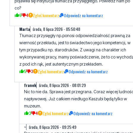
Marta
środa, 8 lipca 2026 - 05:50:48
Tłumacz przysięgły np.ponosi odpowiedzialność prawną za
wierność przekładu, jest to świadectwo jego kompetencji, w
tym przypadku np. starodruków. Z uwagi na charakter ich
wykonywanej pracy, mamy poświadczenie, że to co wychodz
z pod ich rąk, jest autentycznym przekładem.
5
3
Zgłoś komentarz
Odpowiedz na komentarz
franek
środa, 8 lipca 2026 - 08:01:29
Nic to nie da. Sprawa jest przegrana. Coraz więcej ludnośc
napływowej. Już całkiem niedługo Kaszubi będą tylko w
muzeum.
3
4
Zgłoś komentarz
Odpowiedz na komentarz
~
środa, 8 lipca 2026 - 09:25:49
Przepraszam, a czy zostały jeszcze jakieś nieprzetłumac
"starodruki" po kaszubsku? W ogóle były takie?
4
3
Zgłoś komentarz
Odpowiedz na komentarz