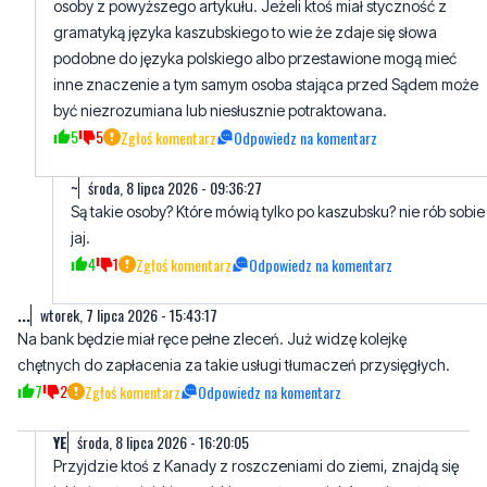
inne znaczenie a tym samym osoba stająca przed Sądem może
być niezrozumiana lub niesłusznie potraktowana.
5
5
Zgłoś komentarz
Odpowiedz na komentarz
~
środa, 8 lipca 2026 - 09:36:27
Są takie osoby? Które mówią tylko po kaszubsku? nie rób sobie
jaj.
4
1
Zgłoś komentarz
Odpowiedz na komentarz
...
wtorek, 7 lipca 2026 - 15:43:17
Na bank będzie miał ręce pełne zleceń. Już widzę kolejkę
chętnych do zapłacenia za takie usługi tłumaczeń przysięgłych.
7
2
Zgłoś komentarz
Odpowiedz na komentarz
YE
środa, 8 lipca 2026 - 16:20:05
Przyjdzie ktoś z Kanady z roszczeniami do ziemi, znajdą się
jakieś małomiejskie zapiski z przełomu wieków to i na tłumacza
się znajdzie zapotrzebowanie
2
2
Zgłoś komentarz
Odpowiedz na komentarz