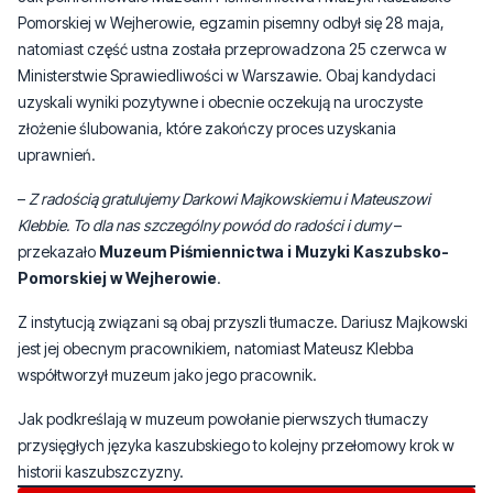
uzyskali wyniki pozytywne i obecnie oczekują na uroczyste
złożenie ślubowania, które zakończy proces uzyskania
uprawnień.
–
Z radością gratulujemy Darkowi Majkowskiemu i Mateuszowi
Klebbie. To dla nas szczególny powód do radości i dumy
–
przekazało
Muzeum Piśmiennictwa i Muzyki Kaszubsko-
Pomorskiej w Wejherowie
.
Z instytucją związani są obaj przyszli tłumacze. Dariusz Majkowski
jest jej obecnym pracownikiem, natomiast Mateusz Klebba
współtworzył muzeum jako jego pracownik.
Jak podkreślają w muzeum powołanie pierwszych tłumaczy
przysięgłych języka kaszubskiego to kolejny przełomowy krok w
historii kaszubszczyzny.
Byliście świadkami zdarzenia w naszym regionie? Chcecie
aby nasza redakcja zajęła się jakimś tematem? Czekamy na
Wasze sygnały i informacje. Można kontaktować się z naszą