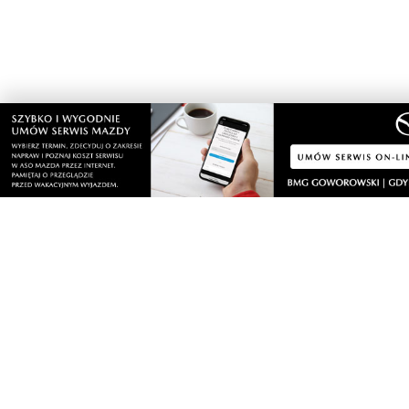
czwartek, 6 sierpnia 2026
WAŻNE
Alarm na plaży. Spacerowiczka natrafiła na
niewybuch
czwartek, 6 sierpnia 2026
Adamczycha wróciła na mały ekran. W '1670'