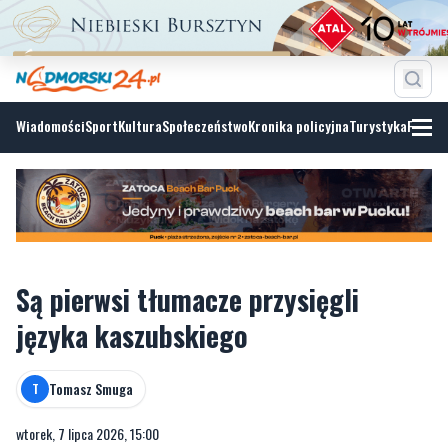
Wiadomości
Sport
Kultura
Społeczeństwo
Kronika policyjna
Turystyka
Fotoga
Są pierwsi tłumacze przysięgli
języka kaszubskiego
Tomasz Smuga
T
wtorek, 7 lipca 2026, 15:00