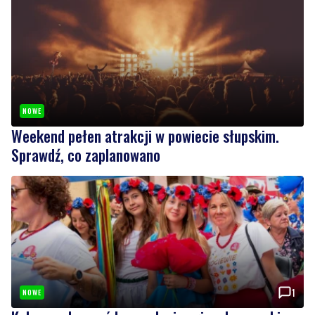
NOWE
Weekend pełen atrakcji w powiecie słupskim.
Sprawdź, co zaplanowano
1
NOWE
Kolorowy korowód, muzyka i regionalne smaki.
Nadchodzi Święto Kociewia
Wiadomości