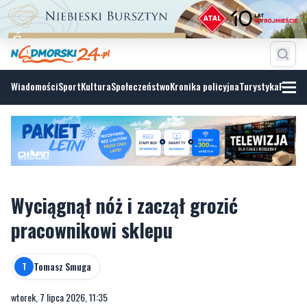
Wiadomości
Sport
Kultura
Społeczeństwo
Kronika policyjna
Turystyka
Fotoga
Wyciągnął nóż i zaczął grozić
pracownikowi sklepu
Tomasz Smuga
T
wtorek, 7 lipca 2026, 11:35