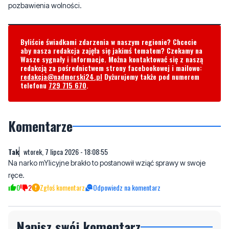
Byliście świadkami zdarzenia w naszym regionie? Chcecie
aby nasza redakcja zajęła się jakimś tematem? Czekamy na
Wasze sygnały i informacje. Można kontaktować się z naszą
redakcją za pośrednictwem strony facebookowej i mailowo:
redakcja@nadmorski24.pl
Dyżurujemy także pod numerem
telefonu
729 715 670
.
Komentarze
Tak
wtorek, 7 lipca 2026 - 18:08:55
Na narko mYlicyjne brakło to postanowił wziąć sprawy w swoje
ręce.
0
2
Zgłoś komentarz
Odpowiedz na komentarz
Napisz swój komentarz
Nie hejtuj, pisz kulturalnie i zgodne z prawem
komentarze! Jeśli widzisz niestosowny wpis -