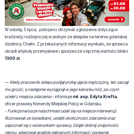
W sobotę, 5 lipca, policjanci otrzymali zgłoszenie dotyczące
kradzieży rozbójniczej w jednym ze sklepów na terenie gdańskiej
dzielnicy Chełm. Z przekazanych informacji wynikało, że sprawca
ukradł artykuły przemysłowe i spożywcze o łącznej wartości blisko
1300 zł
.
—
Kiedy pracownik sklepu podjął próbę ujęcia mężczyzny, ten zaczął
mu grozić, a następnie wyciągnął w jego kierunku nóż, po czym
uciekł z miejsca zdarzenia
- informuje
mł. asp. Edyta Krefta
,
oficer prasowy Komendy Miejskiej Policji w Gdańsku.
-
Funkcjonariusze natychmiast udali się na miejsce interwencji.
Rozmawiali ze świadkami, ustalili okoliczności zdarzenia oraz
zapoznali się z wizerunkiem sprawcy. Dzięki dobrej znajomości
rejonu, właściwej analizie zebranych informacji i sprawnie
przeprowadzonej penetracji okolicy szybko znaleźli i zatrzymali 32-
letniego mężczyznę odpowiadającego rysopisowi. Podczas
zatrzymania policjanci ujawnili przy nim również środki odurzające.