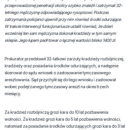
W trakcie interwencji funkcjonariusze ustalili również, że dzień
wcześniej ten sam mężczyzna dokonał kradzieży w tym samym
sklepie. Jego łupem padł towar o łącznej wartości blisko 1400 zł.
Prokurator przedstawił 32-latkowi zarzuty kradzieży rozbójniczej,
kradzieży oraz posiadania środków odurzających, a następnie
skierował do sądu wniosek o zastosowanie tymczasowego
aresztowania. Sąd przychylił się do tego wniosku i zastosował
wobec podejrzanego tymczasowy areszt na okres trzech
miesięcy.
Za kradzież rozbójniczą grozi kara do 10 lat pozbawienia
wolności. Za kradzież grozi kara do 5 lat pozbawienia wolności,
natomiast za posiadanie środków odurzających grozi kara do 3 lat
pozbawienia wolności.