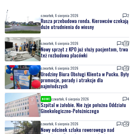
duże utrudnienia do wiosny
czwartek, 6 sierpnia 2026
3
Nowy sprzęt z KPO już służy pacjentom, trwa
też rozbudowa placówki
czwartek, 6 sierpnia 2026
3
Urodziny Biura Obsługi Klienta w Pucku. Były
promocje, porady i atrakcje dla
najmłodszych
czwartek, 6 sierpnia 2026
4
NOWE
Szpital w żałobie. Nie żyje położna Oddziału
Ginekologiczno-Położniczego
czwartek, 6 sierpnia 2026
2
Nowy odcinek szlaku rowerowego nad
Bałtykiem. Powodem zmiany budowa
elektrowni jądrowej
czwartek, 6 sierpnia 2026
2
NOWE