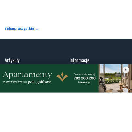
Zobacz wszystkie →
Artykuły
Informacje
Wiadomości
O portalu
Sport
Kontakt
Kultura
Regulamin
×
Społeczeństwo
Polityka prywatności
Kronika policyjna
Reklama
Zobacz
Fotogalerie
Nasze HotSpoty
Nasze kamery
Praca
Praca IT Gdańsk