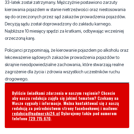
Decyzją sądu został doprowadzony do zakładu karnego.
Najbliższe 10 miesięcy spędzi za kratkami, odbywając wcześniej
orzeczoną karę.
Policjanci przypominają, że kierowanie pojazdem po alkoholu oraz
lekceważenie sądowych zakazów prowadzenia pojazdów to
skrajnie nieodpowiedzialne zachowania, które stwarzają realne
zagrożenie dla życia i zdrowia wszystkich uczestników ruchu
drogowego.
Byliście świadkami zdarzenia w naszym regionie? Chcecie
aby nasza redakcja zajęła się jakimś tematem? Czekamy na
Wasze sygnały i informacje. Można kontaktować się z naszą
redakcją za pośrednictwem strony facebookowej i mailowo:
redakcja@nadmorski24.pl
Dyżurujemy także pod numerem
telefonu
729 715 670
.
Komentarze