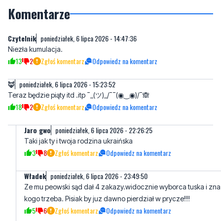
Czytelnik
poniedziałek, 6 lipca 2026 - 14:47:36
Niezła kumulacja.
13
2
Zgłoś komentarz
Odpowiedz na komentarz
🦊
poniedziałek, 6 lipca 2026 - 15:23:52
Teraz będzie piąty itd .itp ¯⁠⁠_⁠(⁠ツ⁠)⁠_⁠/⁠¯¯⁠⁠(⁠◉⁠‿⁠◉⁠)⁠/⁠¯🙈
18
2
Zgłoś komentarz
Odpowiedz na komentarz
Jaro gwo
poniedziałek, 6 lipca 2026 - 22:26:25
Taki jak ty i twoja rodzina ukraińska
3
8
Zgłoś komentarz
Odpowiedz na komentarz
Władek
poniedziałek, 6 lipca 2026 - 23:49:50
Ze mu peowski sąd dał 4 zakazy.widocznie wyborca tuska i zna
kogo trzeba. Pisiak by juz dawno pierdział w prycze!!!!
5
6
Zgłoś komentarz
Odpowiedz na komentarz
...
poniedziałek, 6 lipca 2026 - 16:25:59
A na imię mu Vitalji.
5
11
Zgłoś komentarz
Odpowiedz na komentarz