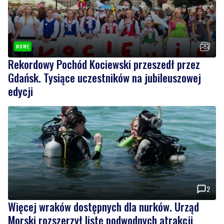
NOWE
Rekordowy Pochód Kociewski przeszedł przez
Gdańsk. Tysiące uczestników na jubileuszowej
edycji
2
Więcej wraków dostępnych dla nurków. Urząd
Morski rozszerzył listę podwodnych atrakcji