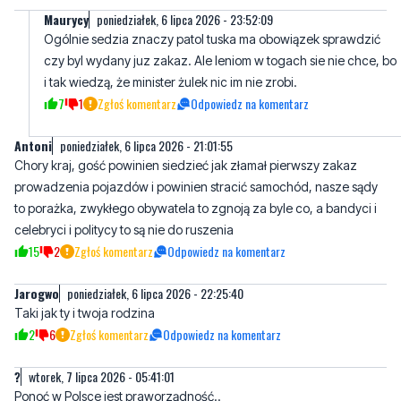
i tak wiedzą, że minister żulek nic im nie zrobi.
7
1
Zgłoś komentarz
Odpowiedz na komentarz
Antoni
poniedziałek, 6 lipca 2026 - 21:01:55
Chory kraj, gość powinien siedzieć jak złamał pierwszy zakaz
prowadzenia pojazdów i powinien stracić samochód, nasze sądy
to porażka, zwykłego obywatela to zgnoją za byle co, a bandyci i
celebryci i politycy to są nie do ruszenia
15
2
Zgłoś komentarz
Odpowiedz na komentarz
Jarogwo
poniedziałek, 6 lipca 2026 - 22:25:40
Taki jak ty i twoja rodzina
2
6
Zgłoś komentarz
Odpowiedz na komentarz
?
wtorek, 7 lipca 2026 - 05:41:01
Ponoć w Polsce jest praworządność..
3
2
Zgłoś komentarz
Odpowiedz na komentarz
wermacht
wtorek, 7 lipca 2026 - 09:29:17