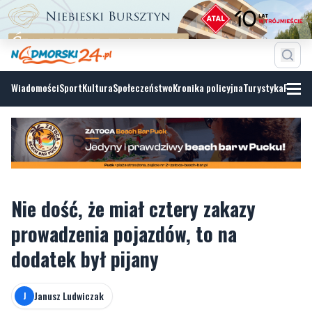
Wiadomości
Sport
Kultura
Społeczeństwo
Kronika policyjna
Turystyka
Fotoga
Nie dość, że miał cztery zakazy
prowadzenia pojazdów, to na
dodatek był pijany
Janusz Ludwiczak
J
poniedziałek, 6 lipca 2026, 14:30