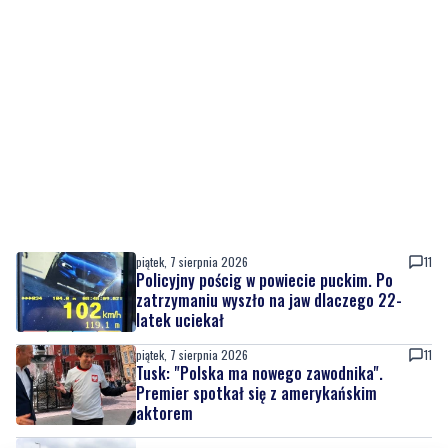
piątek, 7 sierpnia 2026
11
Policyjny pościg w powiecie puckim. Po
zatrzymaniu wyszło na jaw dlaczego 22-
latek uciekał
piątek, 7 sierpnia 2026
11
Tusk: "Polska ma nowego zawodnika".
Premier spotkał się z amerykańskim
aktorem
piątek, 7 sierpnia 2026
1
Kolejna inwestycja drogowa zakończona.
Ulica Sudecka już przejezdna