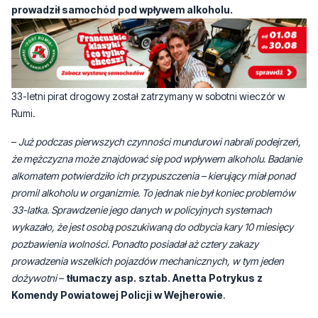
33-letni pirat drogowy został zatrzymany w sobotni wieczór w
Rumi.
–
Już podczas pierwszych czynności mundurowi nabrali podejrzeń,
że mężczyzna może znajdować się pod wpływem alkoholu. Badanie
alkomatem potwierdziło ich przypuszczenia – kierujący miał ponad
promil alkoholu w organizmie. To jednak nie był koniec problemów
33-latka. Sprawdzenie jego danych w policyjnych systemach
wykazało, że jest osobą poszukiwaną do odbycia kary 10 miesięcy
pozbawienia wolności. Ponadto posiadał aż cztery zakazy
prowadzenia wszelkich pojazdów mechanicznych, w tym jeden
dożywotni
–
tłumaczy asp. sztab. Anetta Potrykus z
Komendy Powiatowej Policji w Wejherowie
.
33-latek został zatrzymany. Mężczyźnie postawiono zarzuty
kierowania pojazdem w stanie nietrzeźwości oraz niestosowania
się do orzeczonych przez sąd zakazów prowadzenia pojazdów.