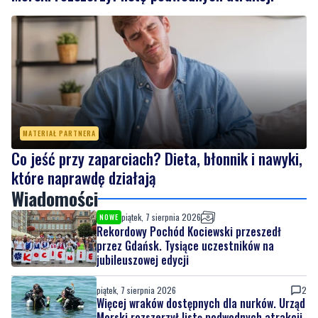
MATERIAŁ PARTNERA
Co jeść przy zaparciach? Dieta, błonnik i nawyki,
które naprawdę działają
Wiadomości
piątek, 7 sierpnia 2026
NOWE
Rekordowy Pochód Kociewski przeszedł
przez Gdańsk. Tysiące uczestników na
jubileuszowej edycji
piątek, 7 sierpnia 2026
2
Więcej wraków dostępnych dla nurków. Urząd
Morski rozszerzył listę podwodnych atrakcji
piątek, 7 sierpnia 2026
MATERIAŁ PARTNERA