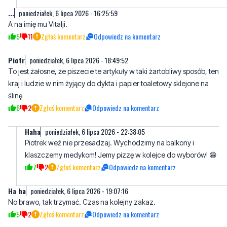
Piotr
poniedziałek, 6 lipca 2026 - 18:49:52
To jest żałosne, że piszecie te artykuły w taki żartobliwy sposób, ten
kraj i ludzie w nim żyjący do dykta i papier toaletowy sklejone na
ślinę
6
2
Zgłoś komentarz
Odpowiedz na komentarz
Haha
poniedziałek, 6 lipca 2026 - 22:38:05
Piotrek weź nie przesadzaj. Wychodzimy na balkony i
klaszczemy medykom! Jemy pizzę w kolejce do wyborów! 😁
7
2
Zgłoś komentarz
Odpowiedz na komentarz
Ha ha
poniedziałek, 6 lipca 2026 - 19:07:16
No brawo, tak trzymać. Czas na kolejny zakaz.
5
2
Zgłoś komentarz
Odpowiedz na komentarz
Maurycy
poniedziałek, 6 lipca 2026 - 23:52:09
Ogólnie sedzia znaczy patol tuska ma obowiązek sprawdzić
czy byl wydany juz zakaz. Ale leniom w togach sie nie chce, bo