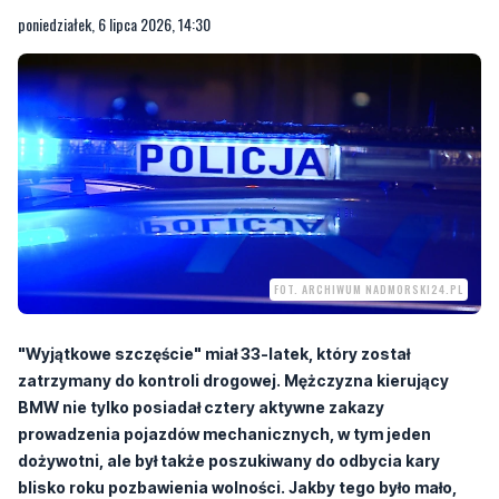
FOT. ARCHIWUM NADMORSKI24.PL
"Wyjątkowe szczęście" miał 33-latek, który został
zatrzymany do kontroli drogowej. Mężczyzna kierujący
BMW nie tylko posiadał cztery aktywne zakazy
prowadzenia pojazdów mechanicznych, w tym jeden
dożywotni, ale był także poszukiwany do odbycia kary
blisko roku pozbawienia wolności. Jakby tego było mało,
prowadził samochód pod wpływem alkoholu.