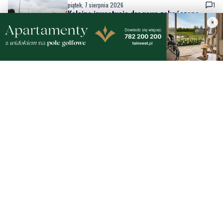
piątek, 7 sierpnia 2026
7
×
Oddaj krew i spędź dzień z rodziną. 'Darz Bór
– Dasz Krew'
piątek, 7 sierpnia 2026
1
Dziewięć nowych trolejbusów wyjechało na
ulice miasta. To inwestycja za ponad 28 mln
zł
piątek, 7 sierpnia 2026
4
Pomorska IV liga wraca do gry