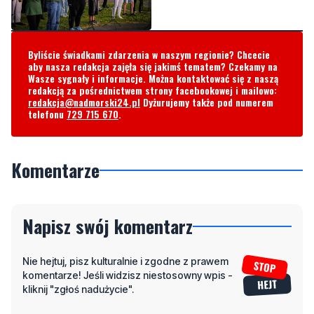
Byliście świadkami zdarzenia w naszym regionie? Chcecie
aby nasza redakcja zajęła się jakimś tematem? Czekamy na
Wasze sygnały i informacje. Można kontaktować się z naszą
redakcją za pośrednictwem strony facebookowej i mailowo:
redakcja@nadmorski24.pl
Dyżurujemy także pod numerem
telefonu
729 715 670
.
Komentarze
Napisz swój komentarz
Nie hejtuj, pisz kulturalnie i zgodne z prawem
komentarze! Jeśli widzisz niestosowny wpis -
kliknij "zgłoś nadużycie".