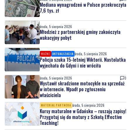
Mediana wynagrodzeń w Polsce przekroczyła
7,6 tys. zł
środa, 5 sierpnia 2026
Młodzież z partnerskiej gminy zakończyła
wakacyjny pobyt
środa, 5 sierpnia 2026
WAŻNE
AKTUALIZACJA
Policja szuka 15-letniej Wiktorii. Nastolatka
wyjechała do Gdyni i nie wróciła
środa, 5 sierpnia 2026
3
Wystawił skradzione motocykle na sprzedaż
w internecie. Wpadł po zgłoszeniu
właściciela
środa, 5 sierpnia 2026
MATERIAŁ PARTNERA
Kursy maturalne w Gdańsku – ruszają zapisy!
Przygotuj się do matury z Szkołą Effective
Teaching!