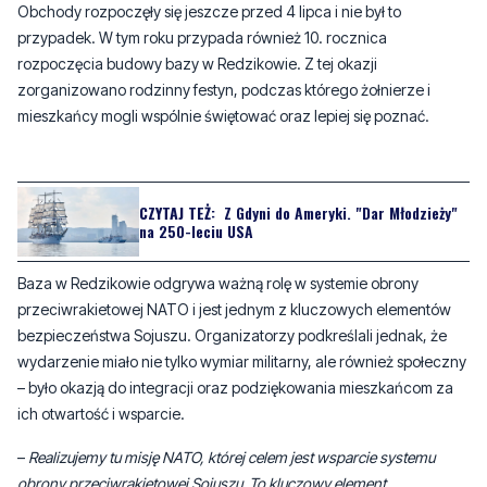
Obchody rozpoczęły się jeszcze przed 4 lipca i nie był to
przypadek. W tym roku przypada również 10. rocznica
rozpoczęcia budowy bazy w Redzikowie. Z tej okazji
zorganizowano rodzinny festyn, podczas którego żołnierze i
mieszkańcy mogli wspólnie świętować oraz lepiej się poznać.
CZYTAJ TEŻ:
Z Gdyni do Ameryki. "Dar Młodzieży"
na 250-leciu USA
Baza w Redzikowie odgrywa ważną rolę w systemie obrony
przeciwrakietowej NATO i jest jednym z kluczowych elementów
bezpieczeństwa Sojuszu. Organizatorzy podkreślali jednak, że
wydarzenie miało nie tylko wymiar militarny, ale również społeczny
– było okazją do integracji oraz podziękowania mieszkańcom za
ich otwartość i wsparcie.
–
Realizujemy tu misję NATO, której celem jest wsparcie systemu
obrony przeciwrakietowej Sojuszu. To kluczowy element