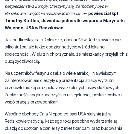
bezpieczeństwa Europy. Cieszymy się, że możemy być w
Redzikowie i wspólnie realizować to zadanie
–
powiedział kpt.
Timothy Battles, dowódca jednostki wsparcia Marynarki
Wojennej USA w Redzikowie.
Jak podkreślają sami żołnierze, obecność w Redzikowie to nie
tylko służba, ale także codzienne życie wśród lokalnej
społeczności. Wielu z nich przyznaje, że mieszkańcy przyjęli ich z
dużą życzliwością.
Na uczestników festynu czekało wiele atrakcji. Największym
zainteresowaniem cieszyły się prezentacja atrapy wyrzutni
przeciwlotniczej oraz pokaz wyszkolonych psów służbowych.
Publiczność mogła zobaczyć ich umiejętności, posłuszeństwo i
współpracę z przewodnikami.
Wspólne obchody Dnia Niepodległości USA stały się już w
Redzikowie tradycją. Każdego roku podobne wydarzenia są
okazją do spotkania żołnierzy z mieszkańcami oraz budowania