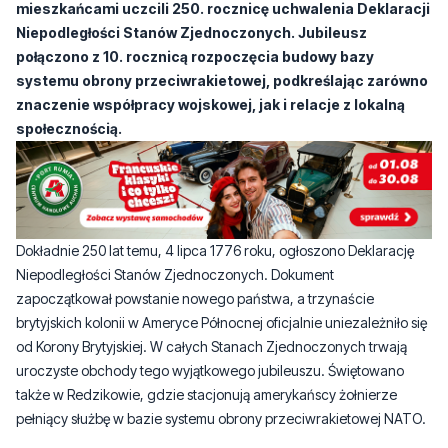
mieszkańcami uczcili 250. rocznicę uchwalenia Deklaracji
Niepodległości Stanów Zjednoczonych. Jubileusz
połączono z 10. rocznicą rozpoczęcia budowy bazy
systemu obrony przeciwrakietowej, podkreślając zarówno
znaczenie współpracy wojskowej, jak i relacje z lokalną
społecznością.
Dokładnie 250 lat temu, 4 lipca 1776 roku, ogłoszono Deklarację
Niepodległości Stanów Zjednoczonych. Dokument
zapoczątkował powstanie nowego państwa, a trzynaście
brytyjskich kolonii w Ameryce Północnej oficjalnie uniezależniło się
od Korony Brytyjskiej. W całych Stanach Zjednoczonych trwają
uroczyste obchody tego wyjątkowego jubileuszu. Świętowano
także w Redzikowie, gdzie stacjonują amerykańscy żołnierze
pełniący służbę w bazie systemu obrony przeciwrakietowej NATO.