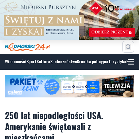
Wiadomości
Sport
Kultura
Społeczeństwo
Kronika policyjna
Turystyka
Fotoga
250 lat niepodległości USA.
Amerykanie świętowali z
mieszkańcami