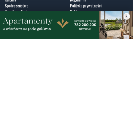
Społeczeństwo
Polityka prywatności
Kronika policyjna
Reklama
×
Zobacz
Fotogalerie
Nasze HotSpoty
Nasze kamery
Praca
Praca IT Gdańsk
GoWork.pl
Dodaj ofertę pracy
Nadmorski24.pl - portal informacyjny z Małego Trójmiasta Kaszubskiego. Twoja
codzienna dawka najnowszych wiadomości z najbliższej okolicy. Informacje
społeczne, kulturalne i sportowe z Wejherowa, Pucka, Redy, Rumi i okolic.
Zawsze sprawdzone i aktualne info dla mieszkańców Małego Trójmiasta
Kaszubskiego.