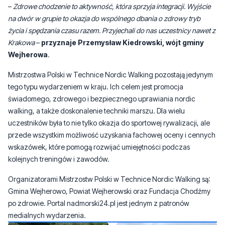
–
Zdrowe chodzenie to aktywność, która sprzyja integracji. Wyjście
na dwór w grupie to okazja do wspólnego dbania o zdrowy tryb
życia i spędzania czasu razem. Przyjechali do nas uczestnicy nawet z
Krakowa
–
przyznaje Przemysław Kiedrowski, wójt gminy
Wejherowa
.
Mistrzostwa Polski w Technice Nordic Walking pozostają jedynym
tego typu wydarzeniem w kraju. Ich celem jest promocja
świadomego, zdrowego i bezpiecznego uprawiania nordic
walking, a także doskonalenie techniki marszu. Dla wielu
uczestników była to nie tylko okazja do sportowej rywalizacji, ale
przede wszystkim możliwość uzyskania fachowej oceny i cennych
wskazówek, które pomogą rozwijać umiejętności podczas
kolejnych treningów i zawodów.
Organizatorami Mistrzostw Polski w Technice Nordic Walking są:
Gmina Wejherowo, Powiat Wejherowski oraz Fundacja Chodźmy
po zdrowie. Portal nadmorski24.pl jest jednym z patronów
medialnych wydarzenia.