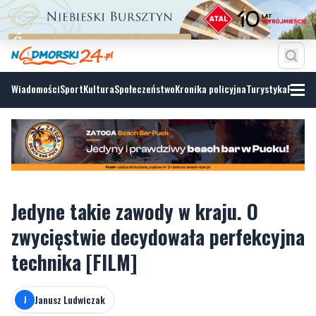
Wiadomości
Sport
Kultura
Społeczeństwo
Kronika policyjna
Turystyka
Fotoga
Jedyne takie zawody w kraju. O
zwycięstwie decydowała perfekcyjna
technika [FILM]
Janusz Ludwiczak
J