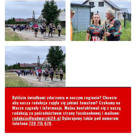
Byliście świadkami zdarzenia w naszym regionie? Chcecie
aby nasza redakcja zajęła się jakimś tematem? Czekamy na
Wasze sygnały i informacje. Można kontaktować się z naszą
redakcją za pośrednictwem strony facebookowej i mailowo:
redakcja@nadmorski24.pl
Dyżurujemy także pod numerem
telefonu
729 715 670
.