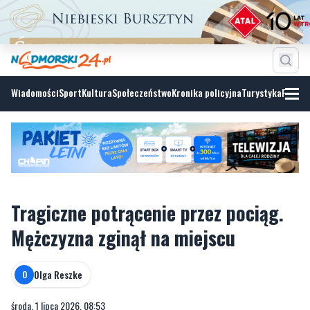
Wiadomości
Sport
Kultura
Społeczeństwo
Kronika policyjna
Turystyka
Fotoga
Tragiczne potrącenie przez pociąg.
Mężczyzna zginął na miejscu
Olga Reszke
O
środa, 1 lipca 2026, 08:53