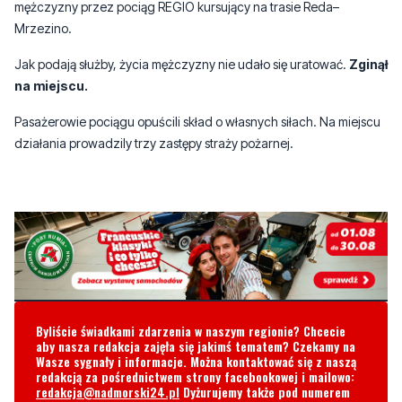
na miejscu.
Pasażerowie pociągu opuścili skład o własnych siłach. Na miejscu
działania prowadzily trzy zastępy straży pożarnej.
Byliście świadkami zdarzenia w naszym regionie? Chcecie
aby nasza redakcja zajęła się jakimś tematem? Czekamy na
Wasze sygnały i informacje. Można kontaktować się z naszą
redakcją za pośrednictwem strony facebookowej i mailowo:
redakcja@nadmorski24.pl
Dyżurujemy także pod numerem
telefonu
729 715 670
.