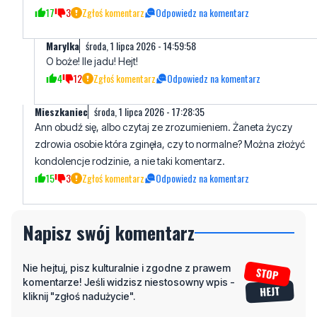
O boże! Ile jadu! Hejt!
4
12
Zgłoś komentarz
Odpowiedz na komentarz
Mieszkaniec
środa, 1 lipca 2026 - 17:28:35
Ann obudź się, albo czytaj ze zrozumieniem. Żaneta życzy
zdrowia osobie która zginęła, czy to normalne? Można złożyć
kondolencje rodzinie, a nie taki komentarz.
15
3
Zgłoś komentarz
Odpowiedz na komentarz
Napisz swój komentarz
Nie hejtuj, pisz kulturalnie i zgodne z prawem
komentarze! Jeśli widzisz niestosowny wpis -
kliknij "zgłoś nadużycie".
Imię / Podpis