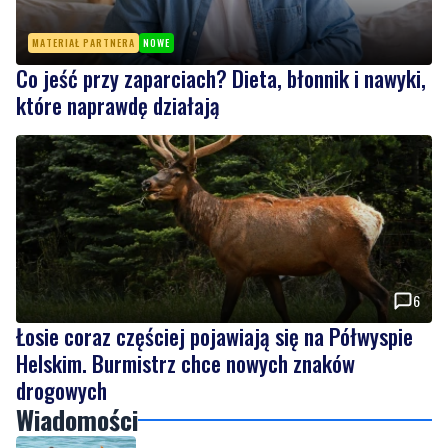
Co jeść przy zaparciach? Dieta, błonnik i nawyki,
które naprawdę działają
6
Łosie coraz częściej pojawiają się na Półwyspie
Helskim. Burmistrz chce nowych znaków
drogowych
Wiadomości
piątek, 7 sierpnia 2026
2
Więcej wraków dostępnych dla nurków. Urząd
Morski rozszerzył listę podwodnych atrakcji