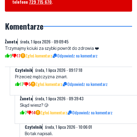
Komentarze
Żaneta
środa, 1 lipca 2026 - 09:09:45
Trzymajmy kciuki za szybki powrót do zdrowia ❤️
9
17
Zgłoś komentarz
Odpowiedz na komentarz
Czytelnik
środa, 1 lipca 2026 - 09:17:18
Przecież mężczyzna zmarł.
17
5
Zgłoś komentarz
Odpowiedz na komentarz
Żaneta
środa, 1 lipca 2026 - 09:39:43
Skąd wiesz? 🥲
7
14
Zgłoś komentarz
Odpowiedz na komentarz
Czytelnik
środa, 1 lipca 2026 - 10:06:01
Bo tak napisali.
15
6
Zgłoś komentarz
Odpowiedz na komentarz
Majkel
środa, 1 lipca 2026 - 10:08:28