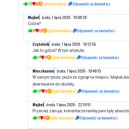
Gdzie?
6
12
Zgłoś komentarz
Odpowiedz na komentarz
Czytelnik
środa, 1 lipca 2026 - 10:12:55
Jak to gdzie? W tym artykule.
11
7
Zgłoś komentarz
Odpowiedz na komentarz
Mieszkaniec
środa, 1 lipca 2026 - 10:48:15
W samym tytule, pisze że zginął na miejscu. Majkel,star
skierowanie do okulisty.
16
2
Zgłoś komentarz
Odpowiedz na komentarz
Majkel
środa, 1 lipca 2026 - 22:19:51
Przecież zatruje, komentarze tamtej pani były absurd
5
1
Zgłoś komentarz
Odpowiedz na komentarz
Wiktor
czwartek, 2 lipca 2026 - 00:37:58
Troche szkoda wyborcy tuska. Miał szansę 3 raz głosować n
Rafałka.