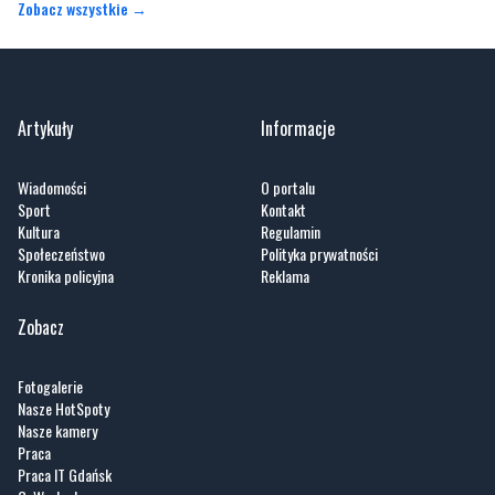
Artykuły
Informacje
Wiadomości
O portalu
Sport
Kontakt
Kultura
Regulamin
Społeczeństwo
Polityka prywatności
Kronika policyjna
Reklama
Zobacz
Fotogalerie
Nasze HotSpoty
Nasze kamery
Praca
Praca IT Gdańsk
GoWork.pl
Dodaj ofertę pracy
Nadmorski24.pl - portal informacyjny z Małego Trójmiasta Kaszubskiego. Twoja