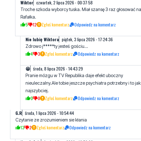
5
12
Zgłoś komentarz
Odpowiedz na komentarz
Nie lubię Wiktora
piątek, 3 lipca 2026 - 17:24:36
Zdrowo j*****ty jesteś gościu...
4
3
Zgłoś komentarz
Odpowiedz na komentarz
😁
środa, 8 lipca 2026 - 14:43:29
Pranie mózgu w TV Republika daje efekt uboczny
nieuleczalny.Ale tobie jeszcze psychiatra potrzebny i to jak
najszybciej.
0
0
Zgłoś komentarz
Odpowiedz na komentarz
G.R
środa, 1 lipca 2026 - 10:54:44
Czytanie ze zrozumieniem sie kłania
13
2
Zgłoś komentarz
Odpowiedz na komentarz
No właśnie
środa, 1 lipca 2026 - 10:59:06
Niektórzy nawet tytułu nie przeczytają. Spojrzą na zdjęcie i ju
piszą.