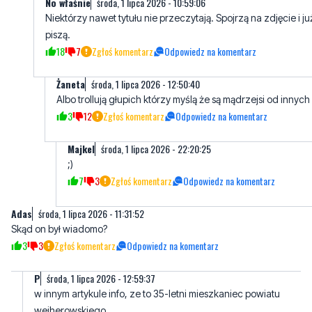
18
7
Zgłoś komentarz
Odpowiedz na komentarz
Żaneta
środa, 1 lipca 2026 - 12:50:40
Albo trollują głupich którzy myślą że są mądrzejsi od innych
3
12
Zgłoś komentarz
Odpowiedz na komentarz
Majkel
środa, 1 lipca 2026 - 22:20:25
;)
7
3
Zgłoś komentarz
Odpowiedz na komentarz
Adas
środa, 1 lipca 2026 - 11:31:52
Skąd on był wiadomo?
3
3
Zgłoś komentarz
Odpowiedz na komentarz
P
środa, 1 lipca 2026 - 12:59:37
w innym artykule info, ze to 35-letni mieszkaniec powiatu
wejherowskiego
2
2
Zgłoś komentarz
Odpowiedz na komentarz
Mieszkaniec Redy
środa, 1 lipca 2026 - 13:58:29