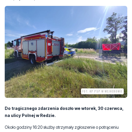
FOT. KP PSP W WEJHEROWIE
Do tragicznego zdarzenia doszło we wtorek, 30 czerwca,
na ulicy Polnej w Redzie.
Około godziny 16:20 służby otrzymały zgłoszenie o potrąceniu
mężczyzny przez pociąg REGIO kursujący na trasie Reda–
Mrzezino.
Jak podają służby, życia mężczyzny nie udało się uratować.
Zginął