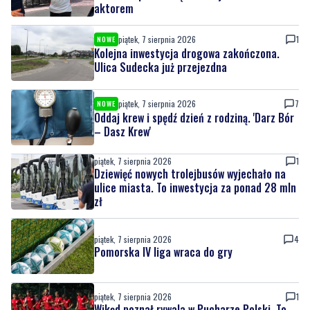
Kolejna inwestycja drogowa zakończona.
Ulica Sudecka już przejezdna
piątek, 7 sierpnia 2026
7
NOWE
Oddaj krew i spędź dzień z rodziną. 'Darz Bór
– Dasz Krew'
piątek, 7 sierpnia 2026
1
Dziewięć nowych trolejbusów wyjechało na
ulice miasta. To inwestycja za ponad 28 mln
zł
piątek, 7 sierpnia 2026
4
Pomorska IV liga wraca do gry
piątek, 7 sierpnia 2026
1
Wikęd poznał rywala w Pucharze Polski. To
zespół z ekstraklasy!