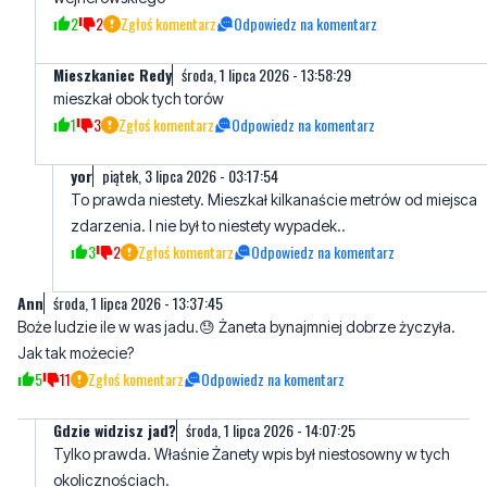
mieszkał obok tych torów
1
3
Zgłoś komentarz
Odpowiedz na komentarz
yor
piątek, 3 lipca 2026 - 03:17:54
To prawda niestety. Mieszkał kilkanaście metrów od miejsca
zdarzenia. I nie był to niestety wypadek..
3
2
Zgłoś komentarz
Odpowiedz na komentarz
Ann
środa, 1 lipca 2026 - 13:37:45
Boże ludzie ile w was jadu.😓 Żaneta bynajmniej dobrze życzyła.
Jak tak możecie?
5
11
Zgłoś komentarz
Odpowiedz na komentarz
Gdzie widzisz jad?
środa, 1 lipca 2026 - 14:07:25
Tylko prawda. Właśnie Żanety wpis był niestosowny w tych
okolicznościach.
17
3
Zgłoś komentarz
Odpowiedz na komentarz
Marylka
środa, 1 lipca 2026 - 14:59:58