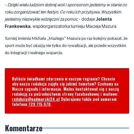
-
Dzięki wielu ludziom dobrej woli i sponsorom jesteśmy w stanie co
roku zorganizować ten festyn. Co roku ich przybywa. Wszystkim
jesteśmy niezwykle wdzięczni za pomoc
- dodaje
Jolanta
Frankowska
, współorganizatorka turnieju Macieja Mazura
Turniej imienia Michała „Maziego” Mazura po raz kolejny pokazał, że
sport może być okazją nie tylko do rywalizacji, ale przede wszystkim
do integracji i realnego wsparcia.
Byliście świadkami zdarzenia w naszym regionie? Chcecie
aby nasza redakcja zajęła się jakimś tematem? Czekamy na
Wasze sygnały i informacje. Można kontaktować się z naszą
redakcją za pośrednictwem strony facebookowej i mailowo:
redakcja@nadmorski24.pl
Dyżurujemy także pod numerem
telefonu
729 715 670
.
Komentarze