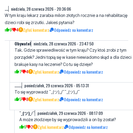
...
niedziela, 28 czerwca 2026 - 20:36:06
W tym kraju lekarz zarabia milion złotych rocznie a na rehabilitację
dzieci robi się zrzutki. Jakieś pytania?
6
4
Zgłoś komentarz
Odpowiedz na komentarz
Obywatel
niedziela, 28 czerwca 2026 - 23:47:50
Tak. Gdzie sprawiedliwość w tym kraju? Czy ktoś zrobi z tym
porządek? Jedni topią się w kasie niewiadomo skąd a dla dzieci
brakuje kasy na leczenie? Co tu się dzieje?
7
4
Zgłoś komentarz
Odpowiedz na komentarz
......
poniedziałek, 29 czerwca 2026 - 05:13:31
To się wyprowadź ¯⁠⁠_⁠(⁠ツ⁠)⁠_⁠/⁠¯¯⁠⁠_⁠(⁠ツ⁠)⁠_⁠/⁠¯
5
8
Zgłoś komentarz
Odpowiedz na komentarz
¯_(ツ)_/¯
poniedziałek, 29 czerwca 2026 - 08:17:09
A może złodzieje by się wyprowadzili a on by został?
6
2
Zgłoś komentarz
Odpowiedz na komentarz