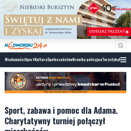
Wiadomości
Sport
Kultura
Społeczeństwo
Kronika policyjna
Turystyka
Fotoga
Sport, zabawa i pomoc dla Adama.
Charytatywny turniej połączył