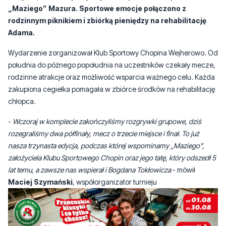
„Maziego” Mazura. Sportowe emocje połączono z
rodzinnym piknikiem i zbiórką pieniędzy na rehabilitację
Adama.
Wydarzenie zorganizował Klub Sportowy Chopina Wejherowo. Od
południa do późnego popołudnia na uczestników czekały mecze,
rodzinne atrakcje oraz możliwość wsparcia ważnego celu. Każda
zakupiona cegiełka pomagała w zbiórce środków na rehabilitację
chłopca.
-
Wczoraj w komplecie zakończyliśmy rozgrywki grupowe, dziś
rozegraliśmy dwa półfinały, mecz o trzecie miejsce i finał. To już
nasza trzynasta edycja, podczas której wspominamy „Maziego”,
założyciela Klubu Sportowego Chopin oraz jego tatę, który odszedł 5
lat temu, a zawsze nas wspierał i Bogdana Tokłowicza
- mówił
Maciej Szymański
, współorganizator turnieju