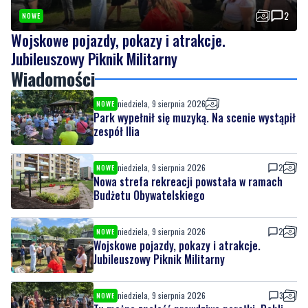
Jubileuszowy Piknik Militarny
Wiadomości
niedziela, 9 sierpnia 2026
NOWE
Park wypełnił się muzyką. Na scenie wystąpił
zespół Ilia
niedziela, 9 sierpnia 2026
2
NOWE
Nowa strefa rekreacji powstała w ramach
Budżetu Obywatelskiego
niedziela, 9 sierpnia 2026
2
NOWE
Wojskowe pojazdy, pokazy i atrakcje.
Jubileuszowy Piknik Militarny
niedziela, 9 sierpnia 2026
3
NOWE
Tu można znaleźć prawdziwe perełki. Pchli
targ cieszy się zainteresowaniem