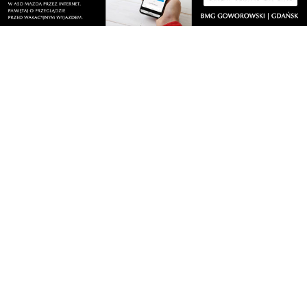
Nasze kamery
Praca
Praca IT Gdańsk
GoWork.pl
Dodaj ofertę pracy
Nadmorski24.pl - portal informacyjny z Małego Trójmiasta Kaszubskiego. Twoja
codzienna dawka najnowszych wiadomości z najbliższej okolicy. Informacje
społeczne, kulturalne i sportowe z Wejherowa, Pucka, Redy, Rumi i okolic.
Zawsze sprawdzone i aktualne info dla mieszkańców Małego Trójmiasta
Kaszubskiego.
Copyrights © Nadmorski24.pl 2026 r.
Projekt i wykonanie
Pixlab.pl