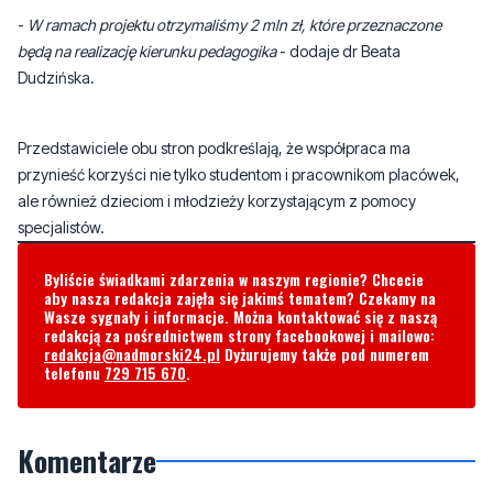
Przedstawiciele obu stron podkreślają, że współpraca ma
przynieść korzyści nie tylko studentom i pracownikom placówek,
ale również dzieciom i młodzieży korzystającym z pomocy
specjalistów.
Byliście świadkami zdarzenia w naszym regionie? Chcecie
aby nasza redakcja zajęła się jakimś tematem? Czekamy na
Wasze sygnały i informacje. Można kontaktować się z naszą
redakcją za pośrednictwem strony facebookowej i mailowo:
redakcja@nadmorski24.pl
Dyżurujemy także pod numerem
telefonu
729 715 670
.
Komentarze
Napisz swój komentarz