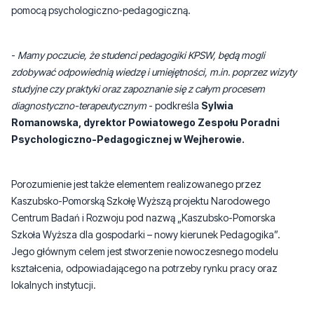
-
Mamy poczucie, że studenci pedagogiki KPSW, będą mogli
zdobywać odpowiednią wiedzę i umiejętności, m.in. poprzez wizyty
studyjne czy praktyki oraz zapoznanie się z całym procesem
diagnostyczno-terapeutycznym
- podkreśla
Sylwia
Romanowska, dyrektor Powiatowego Zespołu Poradni
Psychologiczno-Pedagogicznej w Wejherowie.
Porozumienie jest także elementem realizowanego przez
Kaszubsko-Pomorską Szkołę Wyższą projektu Narodowego
Centrum Badań i Rozwoju pod nazwą „Kaszubsko-Pomorska
Szkoła Wyższa dla gospodarki – nowy kierunek Pedagogika”.
Jego głównym celem jest stworzenie nowoczesnego modelu
kształcenia, odpowiadającego na potrzeby rynku pracy oraz
lokalnych instytucji.
-
W ramach projektu otrzymaliśmy 2 mln zł, które przeznaczone
będą na realizację kierunku pedagogika
- dodaje dr Beata
Dudzińska.