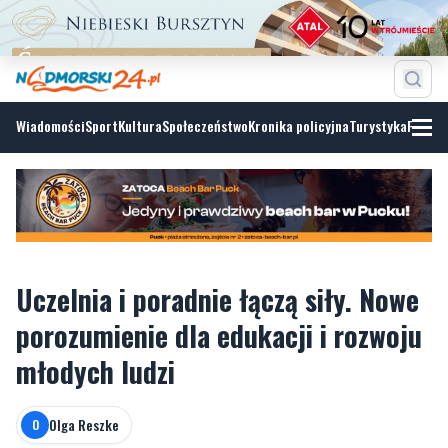
Wiadomości
Sport
Kultura
Społeczeństwo
Kronika policyjna
Turystyka
Fotoga
Uczelnia i poradnie łączą siły. Nowe
porozumienie dla edukacji i rozwoju
młodych ludzi
Olga Reszke
O
środa, 10 czerwca 2026, 15:30