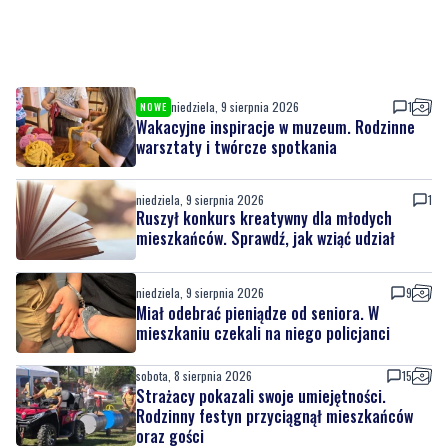
niedziela, 9 sierpnia 2026
1
NOWE
Wakacyjne inspiracje w muzeum. Rodzinne
warsztaty i twórcze spotkania
niedziela, 9 sierpnia 2026
1
Ruszył konkurs kreatywny dla młodych
mieszkańców. Sprawdź, jak wziąć udział
niedziela, 9 sierpnia 2026
9
Miał odebrać pieniądze od seniora. W
mieszkaniu czekali na niego policjanci
sobota, 8 sierpnia 2026
15
Strażacy pokazali swoje umiejętności.
Rodzinny festyn przyciągnął mieszkańców
oraz gości
sobota, 8 sierpnia 2026
1
Regionalne smaki, uśmiechu i dobra zabawa.
Za nami Dzień Kaszubskiego Ogórka