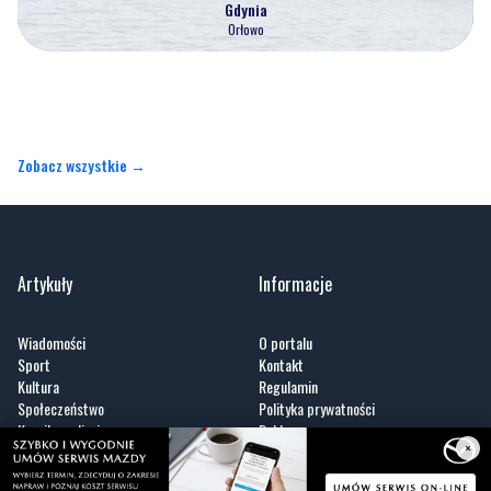
Zobacz wszystkie →
Artykuły
Informacje
Wiadomości
O portalu
Sport
Kontakt
Kultura
Regulamin
Społeczeństwo
Polityka prywatności
Kronika policyjna
Reklama
Zobacz
×
Fotogalerie
Nasze HotSpoty