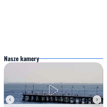
Nasze kamery
Gdynia
Orłowo