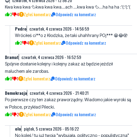
😇
czwartek, 4 czerwca 2026 - 12:56:20
Kwa kwa kwa 🦆kwa kwa kwa...ach ...kwa kwa 🦆...ha ha ha :⁠'⁠(:⁠'⁠(:⁠'⁠(
3
4
Zgłoś komentarz
Odpowiedz na komentarz
Pedro
czwartek, 4 czerwca 2026 - 14:56:59
Wróciłeś ci**o z Kłodzka, że taki uhahhrany POj*** 😁😂🫣
2
4
Zgłoś komentarz
Odpowiedz na komentarz
Dramat
czwartek, 4 czerwca 2026 - 16:52:59
Spójnie dostanie kolejny i kolejny zakaz aż będzie jeździł
maluchem ale zarobas.
0
1
Zgłoś komentarz
Odpowiedz na komentarz
Demokracja
czwartek, 4 czerwca 2026 - 21:40:21
Po pierwsze czy ten zakaz praworządny. Wiadomo jakie wyroki są
w Polsce, przykład Pilecki.
0
2
Zgłoś komentarz
Odpowiedz na komentarz
olo
piątek, 5 czerwca 2026 - 05:16:22
No koleś ! tu już twoja "wybujała, polityczno - populistyczna"