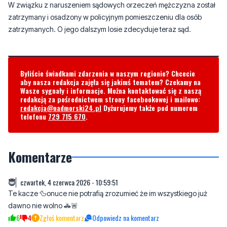
W związku z naruszeniem sądowych orzeczeń mężczyzna został
zatrzymany i osadzony w policyjnym pomieszczeniu dla osób
zatrzymanych. O jego dalszym losie zdecyduje teraz sąd.
Byliście świadkami zdarzenia w naszym regionie? Chcecie
aby nasza redakcja zajęła się jakimś tematem? Czekamy na
Wasze sygnały i informacje. Można kontaktować się z naszą
redakcją za pośrednictwem strony facebookowej i mailowo:
redakcja@nadmorski24.pl
Dyżurujemy także pod numerem
telefonu
729 715 670
.
Komentarze
😇
czwartek, 4 czerwca 2026 - 10:59:51
Te kacze 🦆onuce nie potrafią zrozumieć że im wszystkiego już
dawno nie wolno 🚓🚨
6
4
Zgłoś komentarz
Odpowiedz na komentarz