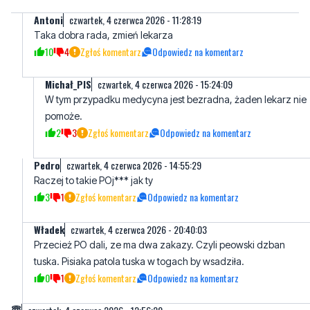
Antoni
czwartek, 4 czerwca 2026 - 11:28:19
Taka dobra rada, zmień lekarza
10
4
Zgłoś komentarz
Odpowiedz na komentarz
Michał_PIS
czwartek, 4 czerwca 2026 - 15:24:09
W tym przypadku medycyna jest bezradna, żaden lekarz nie
pomoże.
2
3
Zgłoś komentarz
Odpowiedz na komentarz
Pedro
czwartek, 4 czerwca 2026 - 14:55:29
Raczej to takie POj*** jak ty
3
1
Zgłoś komentarz
Odpowiedz na komentarz
Władek
czwartek, 4 czerwca 2026 - 20:40:03
Przecież PO dali, ze ma dwa zakazy. Czyli peowski dzban
tuska. Pisiaka patola tuska w togach by wsadziła.
0
1
Zgłoś komentarz
Odpowiedz na komentarz