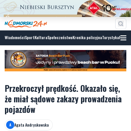
Wiadomości
Sport
Kultura
Społeczeństwo
Kronika policyjna
Turystyka
Fotoga
Przekroczył prędkość. Okazało się,
że miał sądowe zakazy prowadzenia
pojazdów
Agata Andryskowska
A