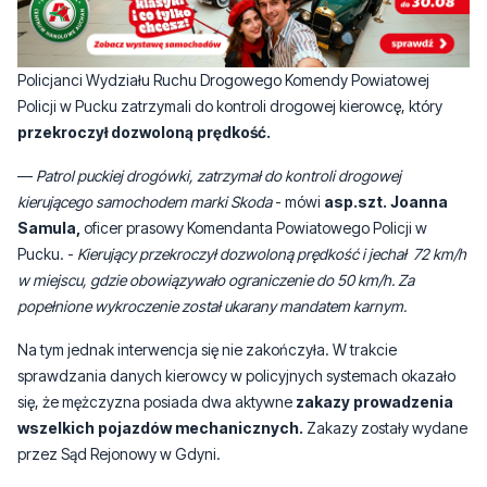
Policjanci Wydziału Ruchu Drogowego Komendy Powiatowej
Policji w Pucku zatrzymali do kontroli drogowej kierowcę, który
przekroczył dozwoloną prędkość.
—
Patrol puckiej drogówki, zatrzymał do kontroli drogowej
kierującego samochodem marki Skoda
- mówi
asp.szt. Joanna
Samula,
oficer prasowy Komendanta Powiatowego Policji w
Pucku. -
Kierujący przekroczył dozwoloną prędkość i jechał 72 km/h
w miejscu, gdzie obowiązywało ograniczenie do 50 km/h. Za
popełnione wykroczenie został ukarany mandatem karnym.
Na tym jednak interwencja się nie zakończyła. W trakcie
sprawdzania danych kierowcy w policyjnych systemach okazało
się, że mężczyzna posiada dwa aktywne
zakazy prowadzenia
wszelkich pojazdów mechanicznych.
Zakazy zostały wydane
przez Sąd Rejonowy w Gdyni.