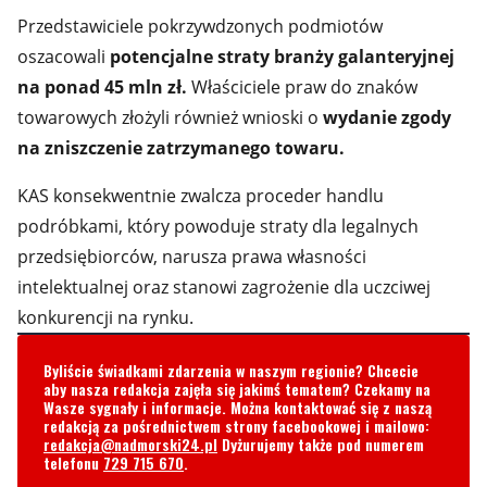
na ponad 45 mln zł.
Właściciele praw do znaków
towarowych złożyli również wnioski o
wydanie zgody
na zniszczenie zatrzymanego towaru.
KAS konsekwentnie zwalcza proceder handlu
podróbkami, który powoduje straty dla legalnych
przedsiębiorców, narusza prawa własności
intelektualnej oraz stanowi zagrożenie dla uczciwej
konkurencji na rynku.
Byliście świadkami zdarzenia w naszym regionie? Chcecie
aby nasza redakcja zajęła się jakimś tematem? Czekamy na
Wasze sygnały i informacje. Można kontaktować się z naszą
redakcją za pośrednictwem strony facebookowej i mailowo:
redakcja@nadmorski24.pl
Dyżurujemy także pod numerem
telefonu
729 715 670
.
Komentarze