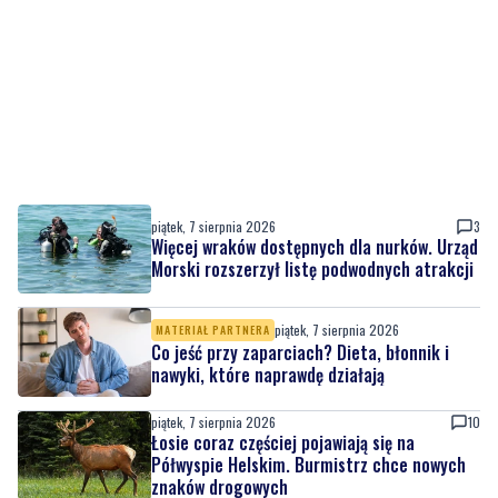
piątek, 7 sierpnia 2026
3
Więcej wraków dostępnych dla nurków. Urząd
Morski rozszerzył listę podwodnych atrakcji
piątek, 7 sierpnia 2026
MATERIAŁ PARTNERA
Co jeść przy zaparciach? Dieta, błonnik i
nawyki, które naprawdę działają
piątek, 7 sierpnia 2026
10
Łosie coraz częściej pojawiają się na
Półwyspie Helskim. Burmistrz chce nowych
znaków drogowych
piątek, 7 sierpnia 2026
23
Policyjny pościg w powiecie puckim. Po
zatrzymaniu wyszło na jaw dlaczego 22-