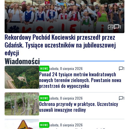
1
Rekordowy Pochód Kociewski przeszedł przez
Gdańsk. Tysiące uczestników na jubileuszowej
edycji
Wiadomości
sobota, 8 sierpnia 2026
1
NOWE
Ponad 24 tysiące metrów kwadratowych
nowych terenów zielonych. Powstanie nowa
przestrzeń do wypoczynku
sobota, 8 sierpnia 2026
1
NOWE
Ochrona przyrody w praktyce. Uczestnicy
usuwali inwazyjne rośliny
sobota, 8 sierpnia 2026
NOWE
Ważna informacja dla kierowców! Zmiany w
organizacji ruchu
piątek, 7 sierpnia 2026
1