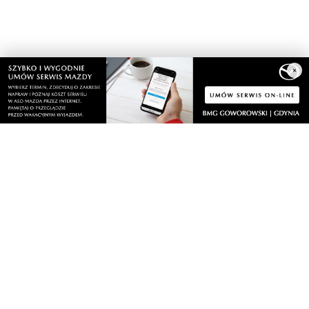
×
Nasze kamery