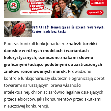
CZYTAJ TEŻ:
Rewolucja na ścieżkach rowerowych.
Koniec jazdy bez kasku
Podczas kontroli funkcjonariusze
znaleźli torebki
damskie w różnych modelach i wariantach
kolorystycznych, oznaczone znakami słowno-
graficznymi łudząco podobnymi do zastrzeżonych
znaków renomowanych marek.
Prowadzone
kontrole funkcjonariuszy skutecznie ograniczają obrót
towarami naruszającymi prawa własności
intelektualnej, chroniąc zarówno legalnie działających
przedsiębiorców, jak i konsumentów przed skutkami
nieuczciwej konkurencji.
Przedstawiciele pokrzywdzonych podmiotów
oszacowali
potencjalne straty branży galanteryjnej