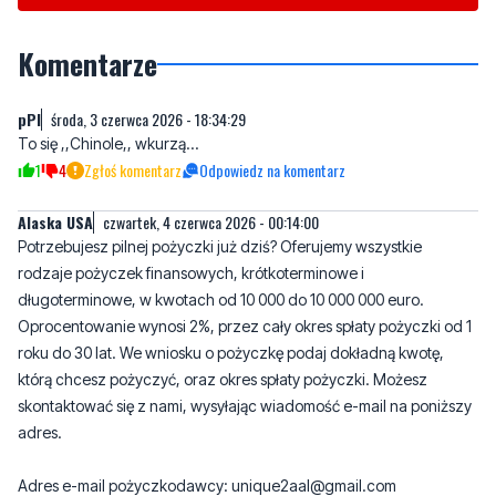
pPl
środa, 3 czerwca 2026 - 18:34:29
To się ,,Chinole,, wkurzą...
1
4
Zgłoś komentarz
Odpowiedz na komentarz
Alaska USA
czwartek, 4 czerwca 2026 - 00:14:00
Potrzebujesz pilnej pożyczki już dziś? Oferujemy wszystkie
rodzaje pożyczek finansowych, krótkoterminowe i
długoterminowe, w kwotach od 10 000 do 10 000 000 euro.
Oprocentowanie wynosi 2%, przez cały okres spłaty pożyczki od 1
roku do 30 lat. We wniosku o pożyczkę podaj dokładną kwotę,
którą chcesz pożyczyć, oraz okres spłaty pożyczki. Możesz
skontaktować się z nami, wysyłając wiadomość e-mail na poniższy
adres.
Adres e-mail pożyczkodawcy: unique2aal@gmail.com
Dane do złożenia wniosku: