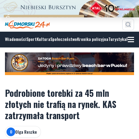
Wiadomości
Sport
Kultura
Społeczeństwo
Kronika policyjna
Turystyka
Fotoga
Podrobione torebki za 45 mln
złotych nie trafią na rynek. KAS
zatrzymała transport
Olga Reszke
O
środa, 3 czerwca 2026, 15:30