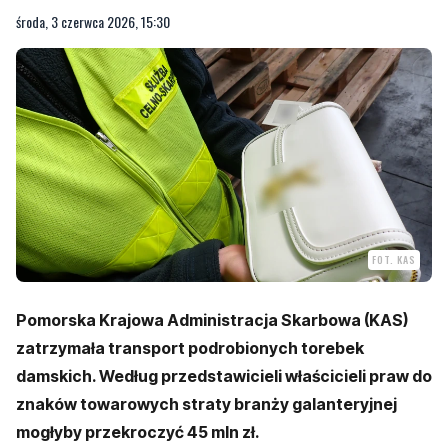
FOT. KAS
Pomorska Krajowa Administracja Skarbowa (KAS)
zatrzymała transport podrobionych torebek
damskich.
Według przedstawicieli właścicieli praw do
znaków towarowych straty branży galanteryjnej
mogłyby przekroczyć 45 mln zł.
Funkcjonariusze Pomorskiego Urzędu Celno-
Skarbowego w Gdyni zatrzymali transport dużej partii