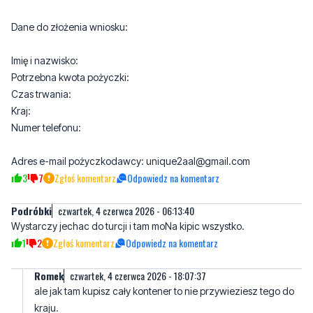
Imię i nazwisko:
Potrzebna kwota pożyczki:
Czas trwania:
Kraj:
Numer telefonu:
Adres e-mail pożyczkodawcy: unique2aal@gmail.com
3
7
Zgłoś komentarz
Odpowiedz na komentarz
Podróbki
czwartek, 4 czerwca 2026 - 06:13:40
Wystarczy jechac do turcji i tam moNa kipic wszystko.
1
2
Zgłoś komentarz
Odpowiedz na komentarz
Romek
czwartek, 4 czerwca 2026 - 18:07:37
ale jak tam kupisz cały kontener to nie przywieziesz tego do
kraju.
4
0
Zgłoś komentarz
Odpowiedz na komentarz