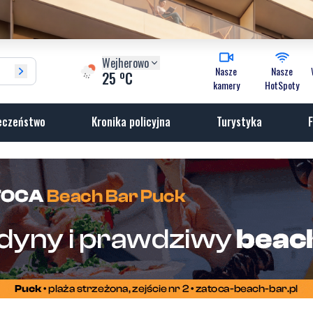
Wejherowo
Nasze
Nasze
o
25
C
kamery
HotSpoty
eczeństwo
Kronika policyjna
Turystyka
F