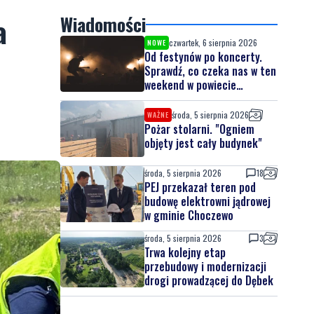
a
Wiadomości
czwartek, 6 sierpnia 2026
NOWE
Od festynów po koncerty.
Sprawdź, co czeka nas w ten
weekend w powiecie
lęborskim
środa, 5 sierpnia 2026
WAŻNE
Pożar stolarni. "Ogniem
objęty jest cały budynek"
środa, 5 sierpnia 2026
18
PEJ przekazał teren pod
budowę elektrowni jądrowej
w gminie Choczewo
środa, 5 sierpnia 2026
3
Trwa kolejny etap
przebudowy i modernizacji
drogi prowadzącej do Dębek