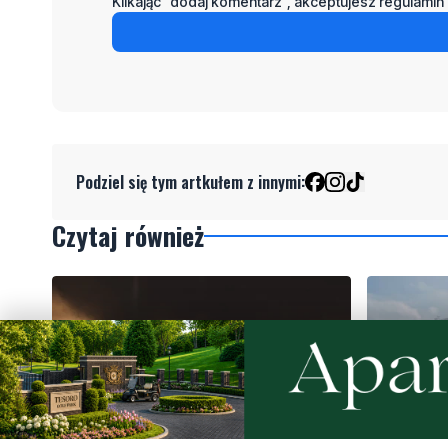
Klikając "dodaj komentarz", akceptujesz regulamin 
Podziel się tym artkułem z innymi:
Czytaj również
NOWE
WAŻNE