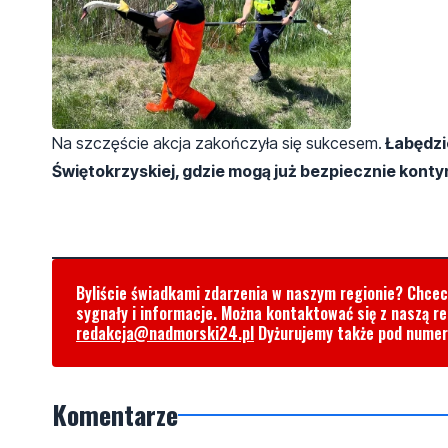
Na szczęście akcja zakończyła się sukcesem.
Łabędzie
Świętokrzyskiej, gdzie mogą już bezpiecznie kontyn
Byliście świadkami zdarzenia w naszym regionie? Chce
sygnały i informacje. Można kontaktować się z naszą r
redakcja@nadmorski24.pl
Dyżurujemy także pod nume
Komentarze