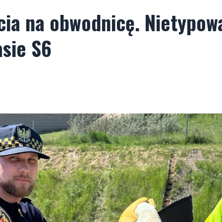
cia na obwodnicę. Nietypow
asie S6