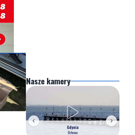
Nasze kamery
Gdynia
Orłowo