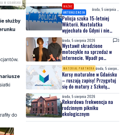
SKA W GDAŃSKU
WAŻNE
środa, 5 sierpnia 2026
AKTUALIZACJA
Policja szuka 15-letniej
ie służby
Wiktorii. Nastolatka
ierunku
wyjechała do Gdyni i nie
wróciła
środa, 5 sierpnia 2026
3
Wystawił skradzione
motocykle na sprzedaż w
internecie. Wpadł po
icjantów.
zgłoszeniu właściciela
środa, 5 sierpnia 2026
MATERIAŁ PARTNERA
Kursy maturalne w Gdańsku
onariusze
– ruszają zapisy! Przygotuj
iatki
się do matury z Szkołą
Effective Teaching!
środa, 5 sierpnia 2026
Rekordowa frekwencja na
rodzinnym pikniku
ekologicznym
afiły do