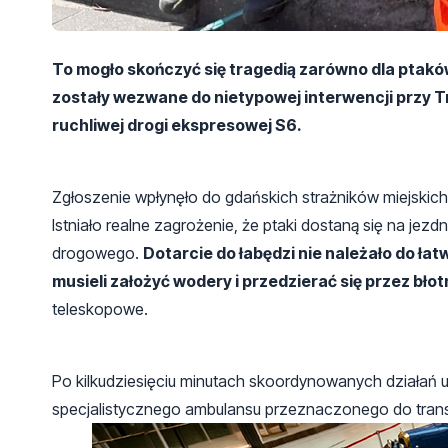
To mogło skończyć się tragedią zarówno dla ptaków
zostały wezwane do nietypowej interwencji przy T
ruchliwej drogi ekspresowej S6.
Zgłoszenie wpłynęło do gdańskich strażników miejskich
Istniało realne zagrożenie, że ptaki dostaną się na j
drogowego.
Dotarcie do łabędzi nie należało do łat
musieli założyć wodery i przedzierać się przez błot
teleskopowe.
Po kilkudziesięciu minutach skoordynowanych działań ud
specjalistycznego ambulansu przeznaczonego do trans