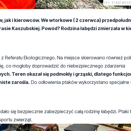
FOT. STRAŻ MIEJ
, jak i kierowców. We wtorkowe ( 2 czerwca) przedpołudn
rasie Kaszubskiej. Powód? Rodzina łabędzi zmierzała w k
 z Referatu Ekologicznego. Na miejsce skierowano również pol
ezdnię, co mogłoby doprowadzić do niebezpiecznego zdarzenia
wych. Teren okazał się podmokły i grząski, dlatego funkcj
niste zarośla.
Do odłowienia ptaków wykorzystano specjalne s
ało się bezpiecznie zabezpieczyć całą rodzinę łabędzi. Ptaki tr
portu zwierząt.