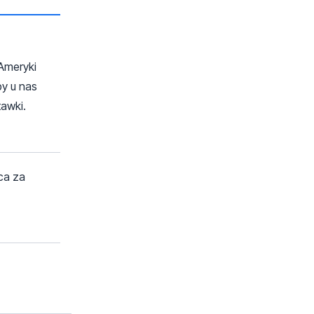
 Ameryki
by u nas
tawki.
ca za