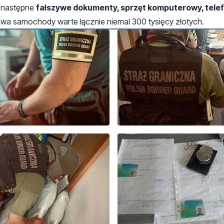
o następne
fałszywe dokumenty, sprzęt komputerowy, tele
a samochody warte łącznie niemal 300 tysięcy złotych.