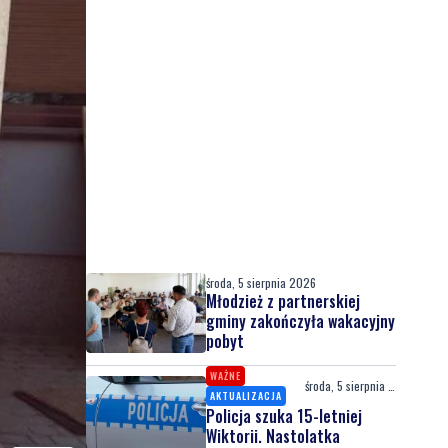
środa, 5 sierpnia 2026
Młodzież z partnerskiej
gminy zakończyła wakacyjny
pobyt
WAŻNE
środa, 5 sierpnia 2026
AKTUALIZACJA
Policja szuka 15-letniej
Wiktorii. Nastolatka