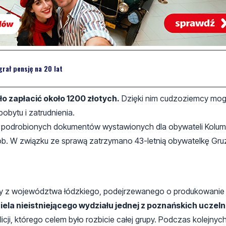
rał pensję na 20 lat
o zapłacić około 1200 złotych.
Dzięki nim cudzoziemcy mogl
pobytu i zatrudnienia.
0 podrobionych dokumentów wystawionych dla obywateli Kolumbi
b. W związku ze sprawą zatrzymano 43-letnią obywatelkę Gruzj
ny z województwa łódzkiego, podejrzewanego o produkowanie
ela nieistniejącego wydziału jednej z poznańskich uczeln
cji, którego celem było rozbicie całej grupy. Podczas kolejnyc