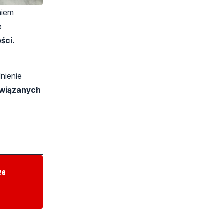
niem
e
ści.
nienie
owiązanych
ze