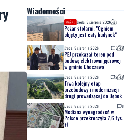
ry
Wiadomości
środa, 5 sierpnia 2026
WAŻNE
Pożar stolarni. "Ogniem
objęty jest cały budynek"
środa, 5 sierpnia 2026
9
PEJ przekazał teren pod
budowę elektrowni jądrowej
w gminie Choczewo
środa, 5 sierpnia 2026
2
Trwa kolejny etap
przebudowy i modernizacji
drogi prowadzącej do Dębek
środa, 5 sierpnia 2026
8
Mediana wynagrodzeń w
Polsce przekroczyła 7,6 tys.
zł