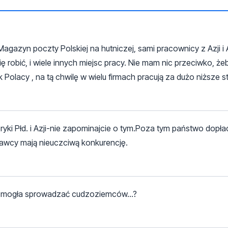
Magazyn poczty Polskiej na hutniczej, sami pracownicy z Azji i
ę robić, i wiele innych miejsc pracy. Nie mam nic przeciwko, że
jak Polacy , na tą chwilę w wielu firmach pracują za dużo niższe s
yki Płd. i Azji-nie zapominajcie o tym.Poza tym państwo dopła
dawcy mają nieuczciwą konkurencję.
jak mogła sprowadzać cudzoziemców...?