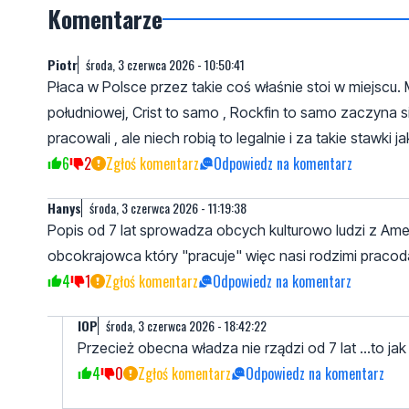
Komentarze
Piotr
środa, 3 czerwca 2026 - 10:50:41
Płaca w Polsce przez takie coś właśnie stoi w miejscu. 
południowej, Crist to samo , Rockfin to samo zaczyna si
pracowali , ale niech robią to legalnie i za takie stawki 
6
2
Zgłoś komentarz
Odpowiedz na komentarz
Hanys
środa, 3 czerwca 2026 - 11:19:38
Popis od 7 lat sprowadza obcych kulturowo ludzi z Amer
obcokrajowca który "pracuje" więc nasi rodzimi praco
4
1
Zgłoś komentarz
Odpowiedz na komentarz
lOP
środa, 3 czerwca 2026 - 18:42:22
Przecież obecna władza nie rządzi od 7 lat ...to 
4
0
Zgłoś komentarz
Odpowiedz na komentarz