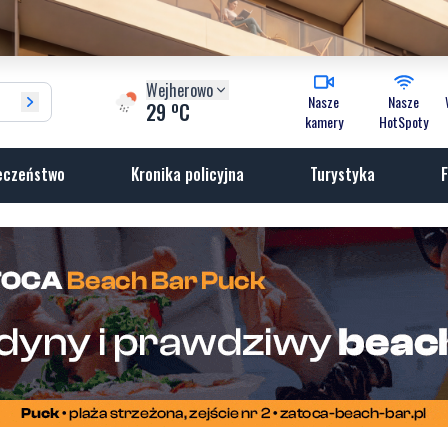
Wejherowo
Nasze
Nasze
o
29
C
kamery
HotSpoty
eczeństwo
Kronika policyjna
Turystyka
F