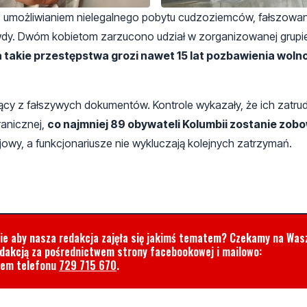
z umożliwianiem nielegalnego pobytu cudzoziemców, fałszowa
dy. Dwóm kobietom zarzucono udział w zorganizowanej grupi
 takie przestępstwa grozi nawet 15 lat pozbawienia wolno
y z fałszywych dokumentów. Kontrole wykazały, że ich zatrud
ranicznej,
co najmniej 89 obywateli Kolumbii zostanie zob
owy, a funkcjonariusze nie wykluczają kolejnych zatrzymań.
cie aby nasza redakcja zajęła się jakimś tematem? Czekamy na Was
edakcją za pośrednictwem strony facebookowej i mailowo:
rem telefonu
729 715 670
.