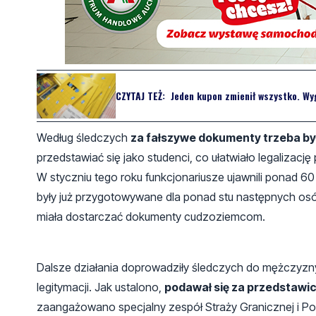
CZYTAJ TEŻ:
Jeden kupon zmienił wszystko. Wyg
Według śledczych
za fałszywe dokumenty trzeba był
przedstawiać się jako studenci, co ułatwiało legalizację 
W styczniu tego roku funkcjonariusze ujawnili ponad 6
były już przygotowywane dla ponad stu następnych osó
miała dostarczać dokumenty cudzoziemcom.
Dalsze działania doprowadziły śledczych do mężczyz
legitymacji. Jak ustalono,
podawał się za przedstawici
zaangażowano specjalny zespół Straży Granicznej i Poli