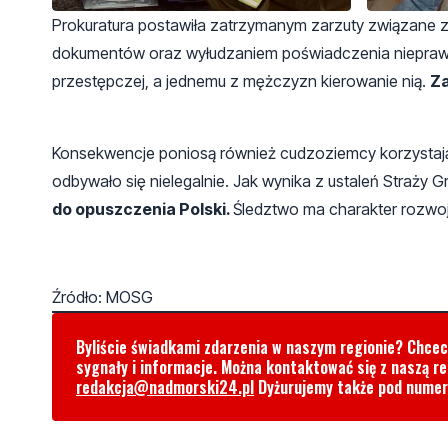
Prokuratura postawiła zatrzymanym zarzuty związane 
dokumentów oraz wyłudzaniem poświadczenia niepraw
przestępczej, a jednemu z mężczyzn kierowanie nią.
Za
Konsekwencje poniosą również cudzoziemcy korzystając
odbywało się nielegalnie. Jak wynika z ustaleń Straży G
do opuszczenia Polski.
Śledztwo ma charakter rozwoj
Źródło: MOSG
Byliście świadkami zdarzenia w naszym regionie? Chce
sygnały i informacje. Można kontaktować się z naszą r
redakcja@nadmorski24.pl
Dyżurujemy także pod nume