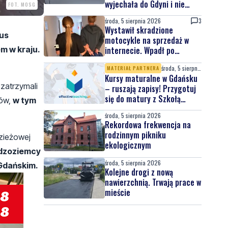
wyjechała do Gdyni i nie
FOT. MOSG
wróciła
środa, 5 sierpnia 2026
3
Wystawił skradzione
tus
motocykle na sprzedaż w
m w kraju.
internecie. Wpadł po
zgłoszeniu właściciela
środa, 5 sierpnia 2026
MATERIAŁ PARTNERA
Kursy maturalne w Gdańsku
zatrzymali
– ruszają zapisy! Przygotuj
się do matury z Szkołą
tów,
w tym
Effective Teaching!
środa, 5 sierpnia 2026
Rekordowa frekwencja na
rodzinnym pikniku
dzieżowej
ekologicznym
udzoziemcy
środa, 5 sierpnia 2026
 Gdańskim.
Kolejne drogi z nową
nawierzchnią. Trwają prace w
mieście