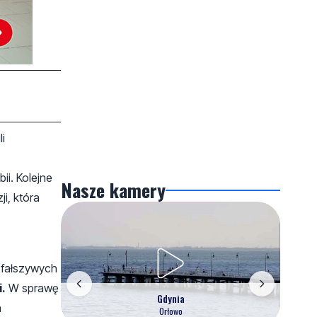
i
i. Kolejne
Nasze kamery
i, która
 fałszywych
i.
W sprawę
Gdynia
h
Orłowo