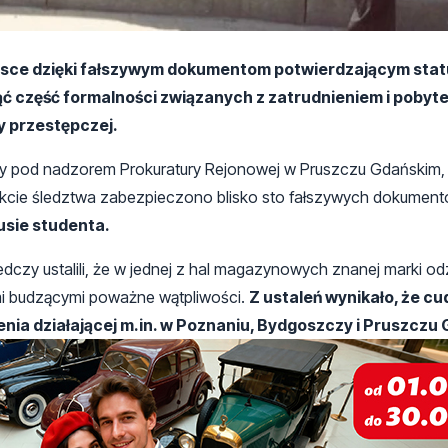
olsce dzięki fałszywym dokumentom potwierdzającym sta
ć część formalności związanych z zatrudnieniem i pobyte
y przestępczej.
ący pod nadzorem Prokuratury Rejonowej w Pruszczu Gdańskim, 
trakcie śledztwa zabezpieczono blisko sto fałszywych dokumen
usie studenta.
czy ustalili, że w jednej z hal magazynowych znanej marki o
mi budzącymi poważne wątpliwości.
Z ustaleń wynikało, że c
nia działającej m.in. w Poznaniu, Bydgoszczy i Pruszczu