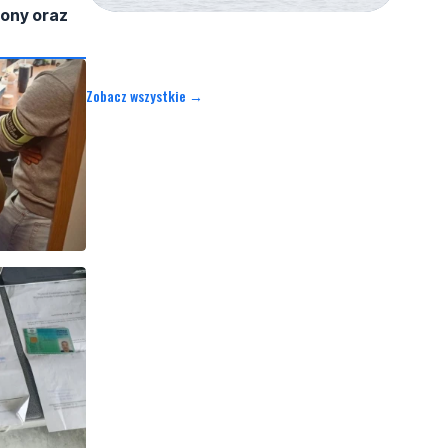
fony oraz
Zobacz wszystkie →