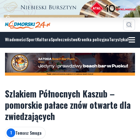
Wiadomości
Sport
Kultura
Społeczeństwo
Kronika policyjna
Turystyka
Fotoga
Szlakiem Północnych Kaszub –
pomorskie pałace znów otwarte dla
zwiedzających
Tomasz Smuga
T
wtorek, 2 czerwca 2026, 13:00