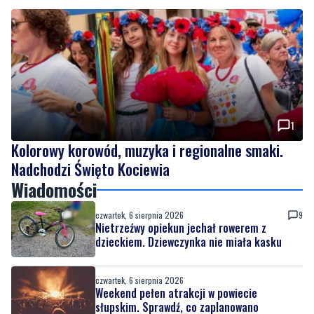
1
Kolorowy korowód, muzyka i regionalne smaki.
Nadchodzi Święto Kociewia
Wiadomości
czwartek, 6 sierpnia 2026
9
Nietrzeźwy opiekun jechał rowerem z
dzieckiem. Dziewczynka nie miała kasku
czwartek, 6 sierpnia 2026
Weekend pełen atrakcji w powiecie
słupskim. Sprawdź, co zaplanowano
czwartek, 6 sierpnia 2026
1
Kolorowy korowód, muzyka i regionalne