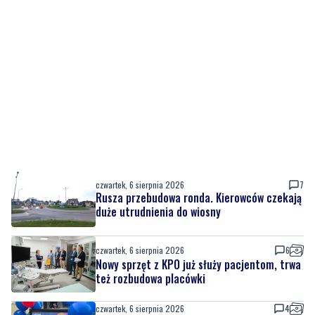
czwartek, 6 sierpnia 2026
7
Rusza przebudowa ronda. Kierowców czekają
duże utrudnienia do wiosny
czwartek, 6 sierpnia 2026
6
Nowy sprzęt z KPO już służy pacjentom, trwa
też rozbudowa placówki
czwartek, 6 sierpnia 2026
4
Urodziny Biura Obsługi Klienta w Pucku. Były
promocje, porady i atrakcje dla
najmłodszych