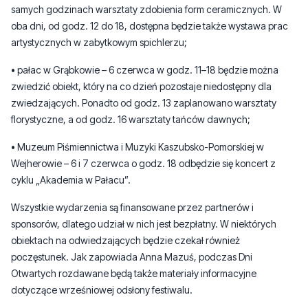
• pałac w Grąbkowie – 6 czerwca w godz. 11–18 będzie można
zwiedzić obiekt, który na co dzień pozostaje niedostępny dla
zwiedzających. Ponadto od godz. 13 zaplanowano warsztaty
florystyczne, a od godz. 16 warsztaty tańców dawnych;
• Muzeum Piśmiennictwa i Muzyki Kaszubsko-Pomorskiej w
Wejherowie – 6 i 7 czerwca o godz. 18 odbędzie się koncert z
cyklu „Akademia w Pałacu”.
Wszystkie wydarzenia są finansowane przez partnerów i
sponsorów, dlatego udział w nich jest bezpłatny. W niektórych
obiektach na odwiedzających będzie czekał również
poczęstunek. Jak zapowiada Anna Mazuś, podczas Dni
Otwartych rozdawane będą także materiały informacyjne
dotyczące wrześniowej odsłony festiwalu.
Podczas głównej imprezy, która odbędzie się jesienią, oprócz
wymienionych wcześniej obiektów będzie można odwiedzić
również dwór w Krępkowicach, zamek w Krokowej oraz pałac w