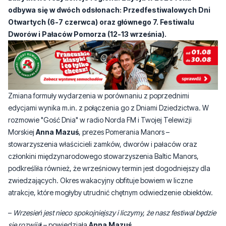
Zmiana formuły wydarzenia w porównaniu z poprzednimi
edycjami wynika m.in. z połączenia go z Dniami Dziedzictwa. W
rozmowie "Gość Dnia" w radio Norda FM i Twojej Telewizji
Morskiej
Anna Mazuś
, prezes Pomerania Manors –
stowarzyszenia właścicieli zamków, dworów i pałaców oraz
członkini międzynarodowego stowarzyszenia Baltic Manors,
podkreśliła również, że wrześniowy termin jest dogodniejszy dla
zwiedzających. Okres wakacyjny obfituje bowiem w liczne
atrakcje, które mogłyby utrudnić chętnym odwiedzenie obiektów.
–
Wrzesień jest nieco spokojniejszy i liczymy, że nasz festiwal będzie
się rozwija
ł – powiedziała
Anna Mazuś
.
–
Przeniesienie festiwalu wiąże się również z tym, że bierzemy udział
w międzynarodowym projekcie Baltic Manors Route. Będziemy