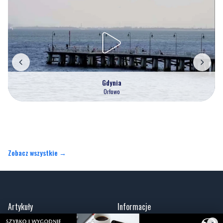
Gdynia
Orłowo
Zobacz wszystkie →
Artykuły
Informacje
Wiadomości
O portalu
Sport
Kontakt
Kultura
Regulamin