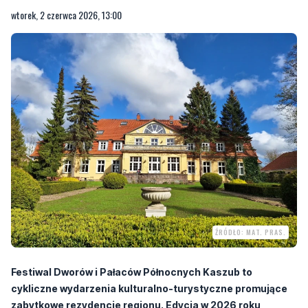
ŹRÓDŁO: MAT. PRAS.
Festiwal Dworów i Pałaców Północnych Kaszub to
cykliczne wydarzenia kulturalno-turystyczne promujące
zabytkowe rezydencje regionu. Edycja w 2026 roku
odbywa się w dwóch odsłonach: Przedfestiwalowych Dni
Otwartych (6-7 czerwca) oraz głównego 7. Festiwalu
Dworów i Pałaców Pomorza (12-13 września).