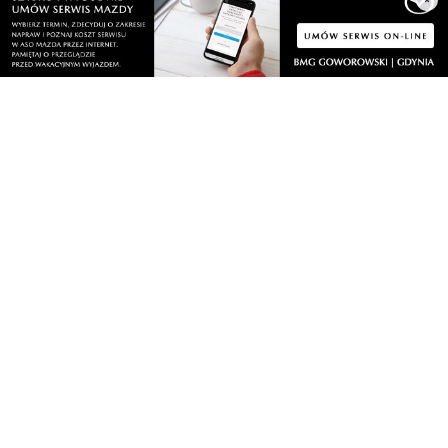
×
Społeczeństwo
Polityka prywatności
Kronika policyjna
Reklama
Zobacz
Fotogalerie
Nasze HotSpoty
Nasze kamery
Praca
Praca IT Gdańsk
GoWork.pl
Dodaj ofertę pracy
Nadmorski24.pl - portal informacyjny z Małego Trójmiasta Kaszubskiego. Twoja
codzienna dawka najnowszych wiadomości z najbliższej okolicy. Informacje
społeczne, kulturalne i sportowe z Wejherowa, Pucka, Redy, Rumi i okolic.
Zawsze sprawdzone i aktualne info dla mieszkańców Małego Trójmiasta
Kaszubskiego.