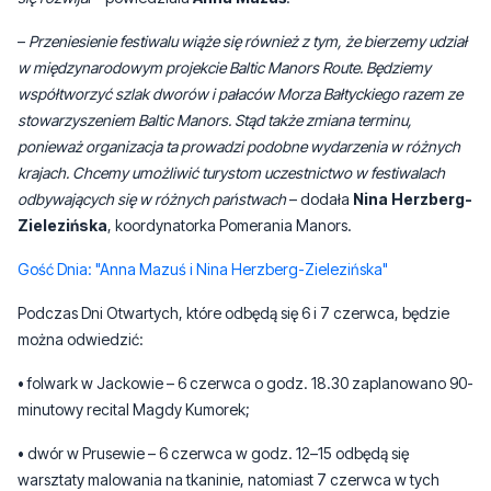
współtworzyć szlak dworów i pałaców Morza Bałtyckiego razem ze
stowarzyszeniem Baltic Manors. Stąd także zmiana terminu,
ponieważ organizacja ta prowadzi podobne wydarzenia w różnych
krajach. Chcemy umożliwić turystom uczestnictwo w festiwalach
odbywających się w różnych państwach
– dodała
Nina Herzberg-
Zielezińska
, koordynatorka Pomerania Manors.
Gość Dnia: "Anna Mazuś i Nina Herzberg-Zielezińska"
Podczas Dni Otwartych, które odbędą się 6 i 7 czerwca, będzie
można odwiedzić:
• folwark w Jackowie – 6 czerwca o godz. 18.30 zaplanowano 90-
minutowy recital Magdy Kumorek;
• dwór w Prusewie – 6 czerwca w godz. 12–15 odbędą się
warsztaty malowania na tkaninie, natomiast 7 czerwca w tych
samych godzinach warsztaty zdobienia form ceramicznych. W
oba dni, od godz. 12 do 18, dostępna będzie także wystawa prac
artystycznych w zabytkowym spichlerzu;