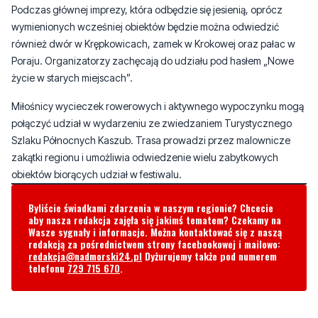
Poraju. Organizatorzy zachęcają do udziału pod hasłem „Nowe
życie w starych miejscach”.
Miłośnicy wycieczek rowerowych i aktywnego wypoczynku mogą
połączyć udział w wydarzeniu ze zwiedzaniem Turystycznego
Szlaku Północnych Kaszub. Trasa prowadzi przez malownicze
zakątki regionu i umożliwia odwiedzenie wielu zabytkowych
obiektów biorących udział w festiwalu.
Byliście świadkami zdarzenia w naszym regionie? Chcecie
aby nasza redakcja zajęła się jakimś tematem? Czekamy na
Wasze sygnały i informacje. Można kontaktować się z naszą
redakcją za pośrednictwem strony facebookowej i mailowo:
redakcja@nadmorski24.pl
Dyżurujemy także pod numerem
telefonu
729 715 670
.
Komentarze
jan
sobota, 6 czerwca 2026 - 21:14:01