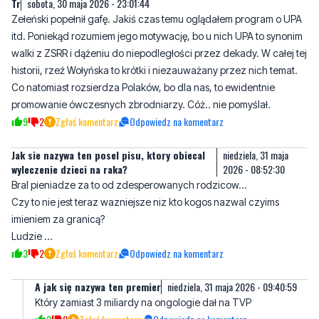
Tr
sobota, 30 maja 2026 - 23:01:44
Zełeński popełnił gafę. Jakiś czas temu oglądałem program o UPA
itd. Poniekąd rozumiem jego motywację, bo u nich UPA to synonim
walki z ZSRR i dążeniu do niepodległości przez dekady. W całej tej
historii, rzeź Wołyńska to krótki i niezauważany przez nich temat.
Co natomiast rozsierdza Polaków, bo dla nas, to ewidentnie
promowanie ówczesnych zbrodniarzy. Cóż.. nie pomyślał.
9
2
Zgłoś komentarz
Odpowiedz na komentarz
Jak sie nazywa ten posel pisu, ktory obiecal
niedziela, 31 maja
wyleczenie dzieci na raka?
2026 - 08:52:30
Bral pieniadze za to od zdesperowanych rodzicow…
Czy to nie jest teraz wazniejsze niz kto kogos nazwal czyims
imieniem za granicą?
Ludzie …
3
2
Zgłoś komentarz
Odpowiedz na komentarz
A jak się nazywa ten premier
niedziela, 31 maja 2026 - 09:40:59
Który zamiast 3 miliardy na ongologie dał na TVP