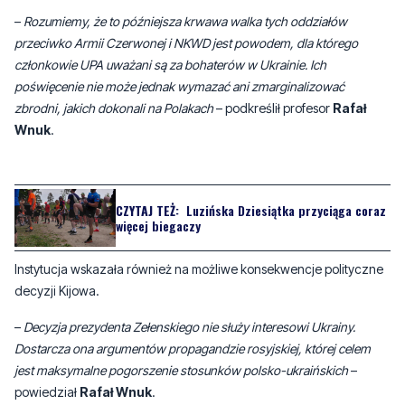
–
Rozumiemy, że to późniejsza krwawa walka tych oddziałów
przeciwko Armii Czerwonej i NKWD jest powodem, dla którego
członkowie UPA uważani są za bohaterów w Ukrainie. Ich
poświęcenie nie może jednak wymazać ani zmarginalizować
zbrodni, jakich dokonali na Polakach
– podkreślił profesor
Rafał
Wnuk
.
CZYTAJ TEŻ:
Luzińska Dziesiątka przyciąga coraz
więcej biegaczy
Instytucja wskazała również na możliwe konsekwencje polityczne
decyzji Kijowa.
–
Decyzja prezydenta Zełenskiego nie służy interesowi Ukrainy.
Dostarcza ona argumentów propagandzie rosyjskiej, której celem
jest maksymalne pogorszenie stosunków polsko-ukraińskich
–
powiedział
Rafał Wnuk
.