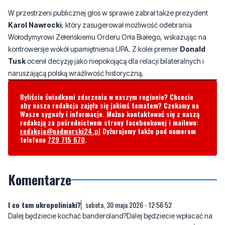
W przestrzeni publicznej głos w sprawie zabrał także prezydent
Karol Nawrocki
, który zasugerował możliwość odebrania
Wołodymyrowi Zełenskiemu Orderu Orła Białego, wskazując na
kontrowersje wokół upamiętnienia UPA. Z kolei premier
Donald
Tusk
ocenił decyzję jako niepokojącą dla relacji bilateralnych i
naruszającą polską wrażliwość historyczną.
Byliście świadkami zdarzenia w naszym regionie? Chcecie
aby nasza redakcja zajęła się jakimś tematem? Czekamy na
Wasze sygnały i informacje. Można kontaktować się z naszą
redakcją za pośrednictwem strony facebookowej i mailowo:
redakcja@nadmorski24.pl
Dyżurujemy także pod numerem
telefonu
729 715 670
.
Komentarze
I co tam ukropoliniaki?
sobota, 30 maja 2026 - 12:56:52
Dalej będziecie kochać banderoland?Dalej będziecie wpłacać na