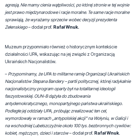
agresją. Nie mamy cienia wątpliwości, po której stronie w tej wojnie
jest prawo międzynarodowe i racje moralne. Te same racje moralne
sprawiają, że wyrażamy sprzeciw wobec decyzji prezydenta
Zełenskiego
– dodał prof.
Rafał Wnuk.
Muzeum przypomniało również o historycznym kontekście
działalności UPA, wskazując na jej związki z Organizacją
Ukraińskich Nacjonalistów.
–
Przypominamy, że UPA to militarne ramię Organizacji Ukraińskich
Nacjonalistów Stepana Bandery – partii politycznej, której radykalnie
nacjonalistyczny program oparty był na totalitarnej ideologii
faszystowskiej. OUN-B dążyła do zbudowania
antydemokratycznego, monopartyjnego państwa ukraińskiego.
Podległe jej oddziały UPA, próbując zrealizować ten cel,
wymordowały w ramach „antypolskiej akcji” na Wołyniu, w Galicji i
na wschodniej Lubelszczyźnie około 100 tys. bezbronnych cywilów:
kobiet, mężczyzn, dzieci i starców
– dodał prof.
Rafał Wnuk
.