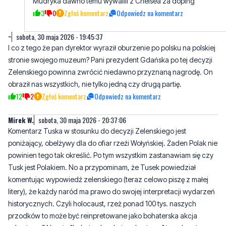
Mudryka dawno temu wywalili z Chelsea za doping
3
0
Zgłoś komentarz
Odpowiedz na komentarz
~
sobota, 30 maja 2026 - 19:45:37
I co z tego że pan dyrektor wyraził oburzenie po polsku na polskiej
stronie swojego muzeum? Pani prezydent Gdańska po tej decyzji
Zelenskiego powinna zwrócić niedawno przyznaną nagrodę. On
obraził nas wszystkich, nie tylko jedną czy drugą partię.
12
2
Zgłoś komentarz
Odpowiedz na komentarz
Mirek W.
sobota, 30 maja 2026 - 20:37:06
Komentarz Tuska w stosunku do decyzji Zelenskiego jest
poniżający, obelżywy dla do ofiar rzeźi Wołyńskiej. Żaden Polak nie
powinien tego tak określić. Po tym wszystkim zastanawiam się czy
Tusk jest Polakiem. No a przypominam, że Tusek powiedział
komentując wypowiedź zelenskiego (teraz celowo piszę z małej
litery), że każdy naród ma prawo do swojej interpretacji wydarzeń
historycznych. Czyli holocaust, rzeż ponad 100 tys. naszych
przodków to może być reinpretowane jako bohaterska akcja