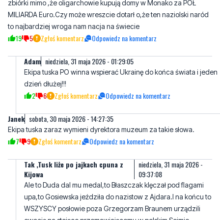
zbiórki mimo ,że oligarchowie kupują domy w Monako za PÓŁ
MILIARDA Euro.Czy może wreszcie dotarł o,że ten naziolski naród
to najbardziej wroga nam nacja na świecie
19
5
Zgłoś komentarz
Odpowiedz na komentarz
Adam
niedziela, 31 maja 2026 - 01:29:05
Ekipa tuska PO winna wspierać Ukrainę do końca świata i jeden
dzień dłużej!!!
2
6
Zgłoś komentarz
Odpowiedz na komentarz
Janek
sobota, 30 maja 2026 - 14:27:35
Ekipa tuska zaraz wymieni dyrektora muzeum za takie słowa.
7
9
Zgłoś komentarz
Odpowiedz na komentarz
Tak ,Tusk liże po jajkach cpuna z
niedziela, 31 maja 2026 -
Kijowa
09:37:08
Ale to Duda dal mu medal,to Błaszczak klęczał pod flagami
upa,to Gosiewska jeździła do nazistow z Ajdara.I na końcu to
WSZYSCY posłowie poza Grzegorzam Braunem urządzili