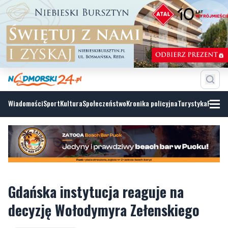
Wiadomości
Sport
Kultura
Społeczeństwo
Kronika policyjna
Turystyka
Fotoga
Gdańska instytucja reaguje na
decyzję Wołodymyra Zełenskiego