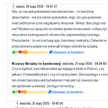
~
sobota, 30 maja 2026 - 19:47:37
Nie, on nie jest potomkiem banderowców - co bardziej
absurdalne - ma korzenie żydowskie, więc do upa powinien
mieć jednoznacznie negatywny stosunek. Wiesz dlaczego nie
ma? Wystarczy spojrzeć na media społecznościowe i zobaczyć
oburzenie szeregowych ukraińców zapowiedzią naszego
Prezydenta - to oni kochają upa, banderę i melnyka i Zelenski w
poszukiwaniu poparcia wewnętrznego odwala tę szopkę.
11
0
Zgłoś komentarz
Odpowiedz na komentarz
Wszyscy Ukraińcy to banderowcy
niedziela, 31 maja 2026 - 09:04:48
Czy to będzie zezzebna baba sprzątająca kible w Polsce ,czy
piłkarz Chelsea(Mudryk ) czy ich prezydent .Dla każdego z nich
ten śmieć bandera jest bohaterem.I tak jest od zawsze ale
ukropoliniaki iudawaly ,że tego nie widzą
2
0
Zgłoś komentarz
Odpowiedz na komentarz
~
niedziela, 31 maja 2026 - 10:45:54