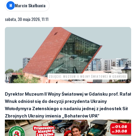
Marcin Skałbania
M
sobota, 30 maja 2026, 11:11
ZDJĘCIE: MUZEUM II WOJNY ŚWIATOWEJ W GDAŃSKU
Dyrektor Muzeum II Wojny Światowej w Gdańsku prof. Rafał
Wnuk odniósł się do decyzji prezydenta Ukrainy
Wołodymyra Zełenskiego o nadaniu jednej z jednostek Sił
Zbrojnych Ukrainy imienia „Bohaterów UPA”