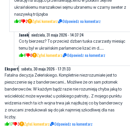
owację na stojąco przemawiającemu w polskim Sejmie
ukraińskiemu marszałkowi sejmu ubranemu w czarny sweter z
naszywką trójzęba
0
2
Zgłoś komentarz
Odpowiedz na komentarz
Janek
niedziela, 31 maja 2026 - 14:37:24
Co ty bierzesz? To przecież dzban tuska czarzasty miesiąc
temu byl w ukraińskim parlamencie lizać im d....
4
0
Zgłoś komentarz
Odpowiedz na komentarz
Ekspert
sobota, 30 maja 2026 - 17:21:33
Fatalna decyzja Zełeńskiego. Kompletnie niezrozumiałe jest to
pieszczenie się z banderowcami.. Możliwe że on sam potomek
banderowców. W każdym bądź razie nie rozumieją chyba jaką to
wściekłość może wywołać u polskiego patrioty.. Z mojego punktu
widzenia niech ta ich wojna trwa jak najdłużej co by banderowcy
z onucami zredukowali się do jak najmniej szkodliwej dla nas
liczby.
17
3
Zgłoś komentarz
Odpowiedz na komentarz