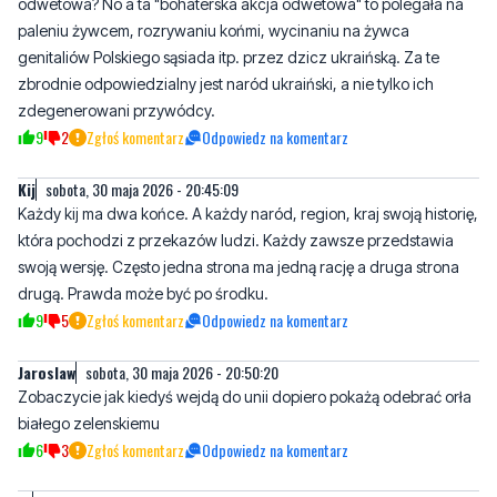
odwetowa? No a ta "bohaterska akcja odwetowa" to polegała na
paleniu żywcem, rozrywaniu końmi, wycinaniu na żywca
genitaliów Polskiego sąsiada itp. przez dzicz ukraińską. Za te
zbrodnie odpowiedzialny jest naród ukraiński, a nie tylko ich
zdegenerowani przywódcy.
9
2
Zgłoś komentarz
Odpowiedz na komentarz
Kij
sobota, 30 maja 2026 - 20:45:09
Każdy kij ma dwa końce. A każdy naród, region, kraj swoją historię,
która pochodzi z przekazów ludzi. Każdy zawsze przedstawia
swoją wersję. Często jedna strona ma jedną rację a druga strona
drugą. Prawda może być po środku.
9
5
Zgłoś komentarz
Odpowiedz na komentarz
Jaroslaw
sobota, 30 maja 2026 - 20:50:20
Zobaczycie jak kiedyś wejdą do unii dopiero pokażą odebrać orła
białego zelenskiemu
6
3
Zgłoś komentarz
Odpowiedz na komentarz