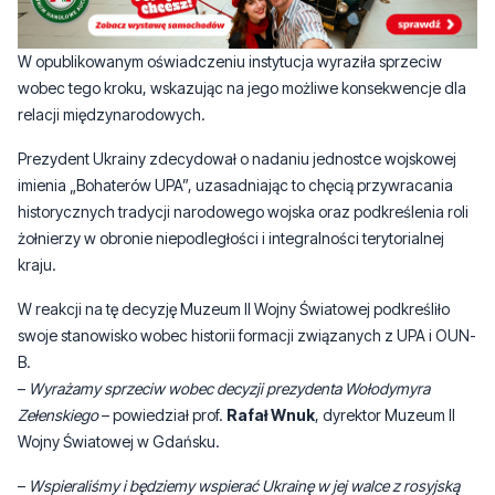
W opublikowanym oświadczeniu instytucja wyraziła sprzeciw
wobec tego kroku, wskazując na jego możliwe konsekwencje dla
relacji międzynarodowych.
Prezydent Ukrainy zdecydował o nadaniu jednostce wojskowej
imienia „Bohaterów UPA”, uzasadniając to chęcią przywracania
historycznych tradycji narodowego wojska oraz podkreślenia roli
żołnierzy w obronie niepodległości i integralności terytorialnej
kraju.
W reakcji na tę decyzję Muzeum II Wojny Światowej podkreśliło
swoje stanowisko wobec historii formacji związanych z UPA i OUN-
B.
–
Wyrażamy sprzeciw wobec decyzji prezydenta Wołodymyra
Zełenskiego
– powiedział prof.
Rafał Wnuk
, dyrektor Muzeum II
Wojny Światowej w Gdańsku.
–
Wspieraliśmy i będziemy wspierać Ukrainę w jej walce z rosyjską