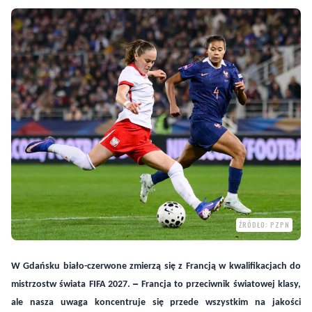
ŹRÓDŁO: PZPN
W Gdańsku biało-czerwone zmierzą się z Francją w kwalifikacjach do
–
mistrzostw świata FIFA 2027.
Francja to przeciwnik światowej klasy,
ale nasza uwaga koncentruje się przede wszystkim na jakości
własnych działań i konsekwentnej realizacji planu - zapowiada Nina
Patalon, selekcjonerka reprezentacji Polski.