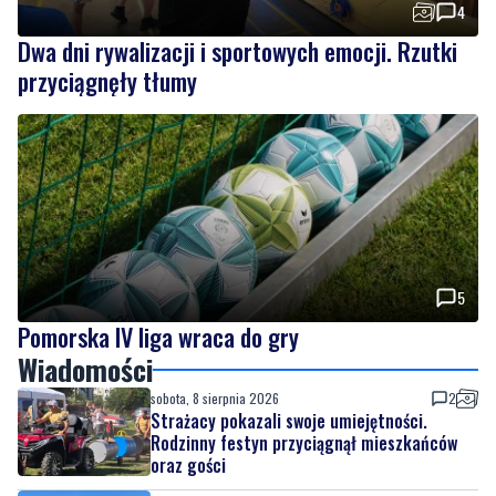
5
Pomorska IV liga wraca do gry
Wiadomości
sobota, 8 sierpnia 2026
2
Strażacy pokazali swoje umiejętności.
Rodzinny festyn przyciągnął mieszkańców
oraz gości
sobota, 8 sierpnia 2026
Regionalne smaki, uśmiechu i dobra zabawa.
Za nami Dzień Kaszubskiego Ogórka