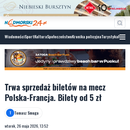
Wiadomości
Sport
Kultura
Społeczeństwo
Kronika policyjna
Turystyka
Fotoga
Trwa sprzedaż biletów na mecz
Polska-Francja. Bilety od 5 zł
Tomasz Smuga
T
wtorek, 26 maja 2026, 13:52