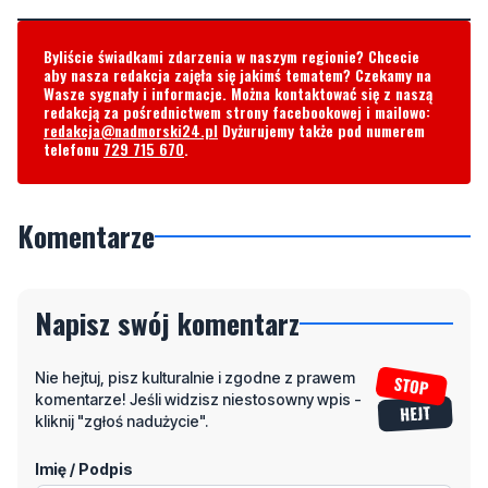
Wasze sygnały i informacje. Można kontaktować się z naszą
redakcją za pośrednictwem strony facebookowej i mailowo:
redakcja@nadmorski24.pl
Dyżurujemy także pod numerem
telefonu
729 715 670
.
Komentarze
Napisz swój komentarz
Nie hejtuj, pisz kulturalnie i zgodne z prawem
komentarze! Jeśli widzisz niestosowny wpis -
kliknij "zgłoś nadużycie".
Imię / Podpis
Odpowiedz