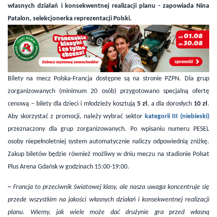
Bilety na mecz Polska-Francja dostępne są na stronie PZPN
. Dla grup
zorganizowanych (minimum 20 osób) przygotowano specjalną ofertę
cenową – bilety dla dzieci i młodzieży kosztują
5 zł
, a dla dorosłych
10 zł
.
Aby skorzystać z promocji, należy wybrać sektor
kategorii III (niebieski)
przeznaczony dla grup zorganizowanych. Po wpisaniu numeru PESEL
osoby niepełnoletniej system automatycznie naliczy odpowiednią zniżkę.
Zakup biletów będzie również możliwy w dniu meczu na stadionie Polsat
Plus Arena Gdańsk w godzinach 15:00-19:00.
–
Francja to przeciwnik światowej klasy, ale nasza uwaga koncentruje się
przede wszystkim na jakości własnych działań i konsekwentnej realizacji
planu. Wiemy, jak wiele może dać drużynie gra przed własną
publicznością. Gdańsk wielokrotnie pokazywał, że potrafi stworzyć
wyjątkową atmosferę wokół reprezentacji kobiet. Wierzę, że także tym
razem kibice będą naszym ważnym wsparciem i pomogą nam wspólnie