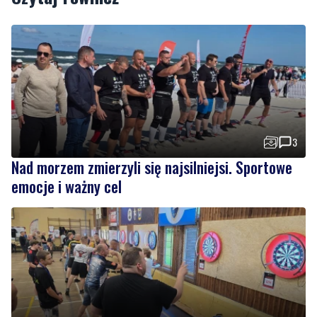
3
Nad morzem zmierzyli się najsilniejsi. Sportowe
emocje i ważny cel
4
Dwa dni rywalizacji i sportowych emocji. Rzutki
przyciągnęły tłumy