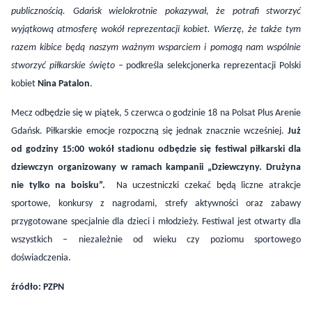
stworzyć piłkarskie święto –
podkreśla selekcjonerka reprezentacji Polski
kobiet
Nina Patalon
.
Mecz odbędzie się w piątek, 5 czerwca o godzinie 18 na Polsat Plus Arenie
Gdańsk.
Piłkarskie emocje rozpoczną się jednak znacznie wcześniej.
Już
od godziny 15:00 wokół stadionu odbędzie się festiwal piłkarski dla
dziewczyn organizowany w ramach kampanii „Dziewczyny. Drużyna
nie tylko na boisku”.
Na uczestniczki czekać będą liczne atrakcje
sportowe, konkursy z nagrodami, strefy aktywności oraz zabawy
przygotowane specjalnie dla dzieci i młodzieży. Festiwal jest otwarty dla
wszystkich – niezależnie od wieku czy poziomu sportowego
doświadczenia.
źródło: PZPN
Byliście świadkami zdarzenia w naszym regionie? Chcecie
aby nasza redakcja zajęła się jakimś tematem? Czekamy na