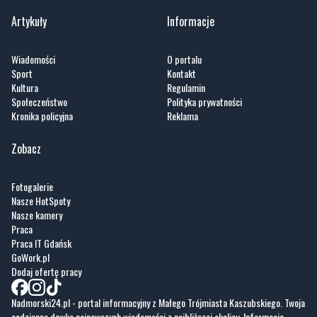
Wiadomości
O portalu
Sport
Kontakt
Kultura
Regulamin
Społeczeństwo
Polityka prywatności
Kronika policyjna
Reklama
Zobacz
Fotogalerie
Nasze HotSpoty
Nasze kamery
Praca
Praca IT Gdańsk
GoWork.pl
Dodaj ofertę pracy
Nadmorski24.pl - portal informacyjny z Małego Trójmiasta Kaszubskiego. Twoja
codzienna dawka najnowszych wiadomości z najbliższej okolicy. Informacje
społeczne, kulturalne i sportowe z Wejherowa, Pucka, Redy, Rumi i okolic.
Zawsze sprawdzone i aktualne info dla mieszkańców Małego Trójmiasta
Kaszubskiego.