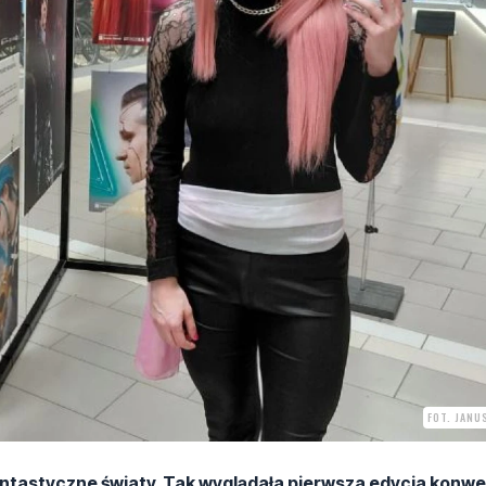
FOT. JANU
antastyczne światy. Tak wyglądała pierwsza edycja konw