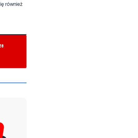
się również
ze