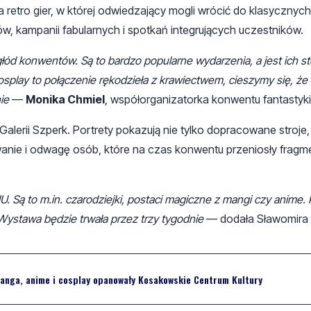
 retro gier, w której odwiedzający mogli wrócić do klasycznych
ów, kampanii fabularnych i spotkań integrujących uczestników.
ód konwentów. Są to bardzo popularne wydarzenia, a jest ich 
splay to połączenie rękodzieła z krawiectwem, cieszymy się, że 
ie
—
Monika Chmiel
, współorganizatorka konwentu fantasty
alerii Szperk. Portrety pokazują nie tylko dopracowane stroje,
owanie i odwagę osób, które na czas konwentu przeniosły fragm
 Są to m.in. czarodziejki, postaci magiczne z mangi czy anime.
. Wystawa będzie trwała przez trzy tygodnie
— dodała Sławomira
nga, anime i cosplay opanowały Kosakowskie Centrum Kultury