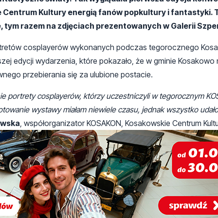
Centrum Kultury energią fanów popkultury i fantastyki. 
 tym razem na zdjęciach prezentowanych w Galerii Szpe
portretów cosplayerów wykonanych podczas tegorocznego Kosa
ej edycji wydarzenia, które pokazało, że w gminie Kosakowo n
tywnego przebierania się za ulubione postacie.
portrety cosplayerów, którzy uczestniczyli w tegorocznym KO
gotowanie wystawy miałam niewiele czasu, jednak wszystko udało
ewska
, współorganizator KOSAKON, Kosakowskie Centrum Kultu