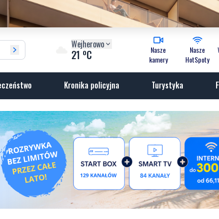
Wejherowo
Nasze
Nasze
o
21
C
kamery
HotSpoty
eczeństwo
Kronika policyjna
Turystyka
F