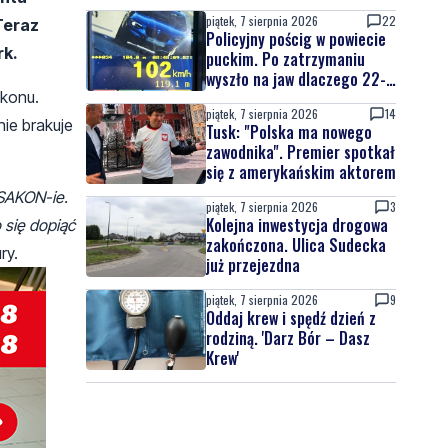
nowych znaków drogowych
piątek, 7 sierpnia 2026
22
Teraz
Policyjny pościg w powiecie
rk.
puckim. Po zatrzymaniu
wyszło na jaw dlaczego 22-
latek uciekał
konu.
piątek, 7 sierpnia 2026
14
ie brakuje
Tusk: "Polska ma nowego
zawodnika". Premier spotkał
się z amerykańskim aktorem
SAKON-ie.
piątek, 7 sierpnia 2026
3
Kolejna inwestycja drogowa
 się dopiąć
zakończona. Ulica Sudecka
ry.
już przejezdna
piątek, 7 sierpnia 2026
9
Oddaj krew i spędź dzień z
rodziną. 'Darz Bór – Dasz
Krew'