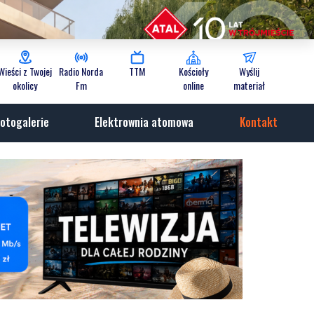
Wieści z Twojej
Radio Norda
TTM
Kościoły
Wyślij
okolicy
Fm
online
materiał
otogalerie
Elektrownia atomowa
Kontakt