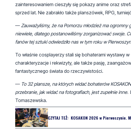
zainteresowaniem cieszyły się pokazy anime oraz strefa
sprzed lat. Nie zabrakło także planszówek, RPG, turniej
—
Zauważyliśmy, że na Pomorzu młodzież ma ogromny gł
niewiele, dlatego postanowiliśmy zorganizować swoje. Co
fanów tej sztuki odwiedziło nas w tym roku w Pierwoszyn
To właśnie cosplayerzy stali się bohaterami wystawy w G
charakteryzacje i rekwizyty, ale także pasję, zaangaż
fantastycznego świata do rzeczywistości.
—
To 32 plansze, na których widać bohaterów KOSAKONU.
przebranie, jak widać na fotografiach, jest zupełnie inne
Tomaszewska.
CZYTAJ TEŻ:
KOSAKON 2026 w Pierwoszynie. Ma