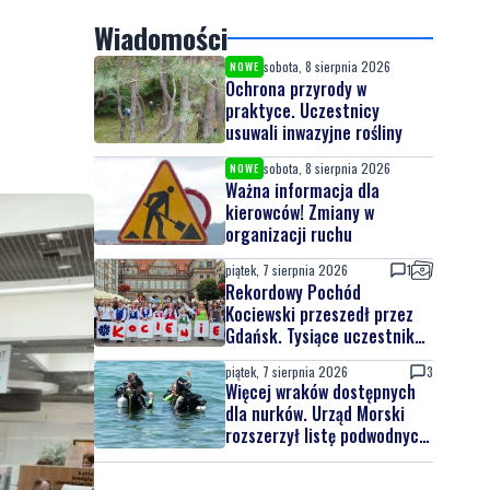
Wiadomości
sobota, 8 sierpnia 2026
NOWE
Ochrona przyrody w
praktyce. Uczestnicy
usuwali inwazyjne rośliny
sobota, 8 sierpnia 2026
NOWE
Ważna informacja dla
kierowców! Zmiany w
organizacji ruchu
piątek, 7 sierpnia 2026
1
Rekordowy Pochód
Kociewski przeszedł przez
Gdańsk. Tysiące uczestników
na jubileuszowej edycji
piątek, 7 sierpnia 2026
3
Więcej wraków dostępnych
dla nurków. Urząd Morski
rozszerzył listę podwodnych
atrakcji