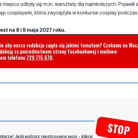
iejscu odbyły się m.in. warsztaty dla najmłodszych. Pojawili 
tęp cosplayerki, która zwyciężyła w konkursie cosplay podczas
t na 8 i 9 maja 2027 roku.
cie aby nasza redakcja zajęła się jakimś tematem? Czekamy na Was
edakcją za pośrednictwem strony facebookowej i mailowo:
rem telefonu
729 715 670
.
tarze! Jeśli widzisz niestosowny wpis - kliknij