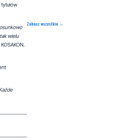
 tytułów
Zobacz wszystkie →
stosunkowo
tak wielu
ki KOSAKON.
ent
 Każde