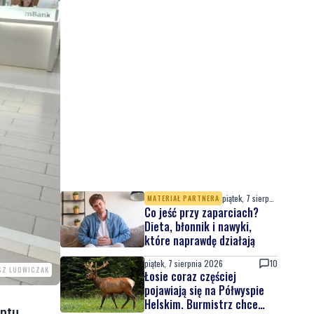
piątek, 7 sierpnia 2026
MATERIAŁ PARTNERA
Co jeść przy zaparciach?
Dieta, błonnik i nawyki,
które naprawdę działają
piątek, 7 sierpnia 2026
10
SZ LUDWICZAK
Łosie coraz częściej
pojawiają się na Półwyspie
Helskim. Burmistrz chce
entu