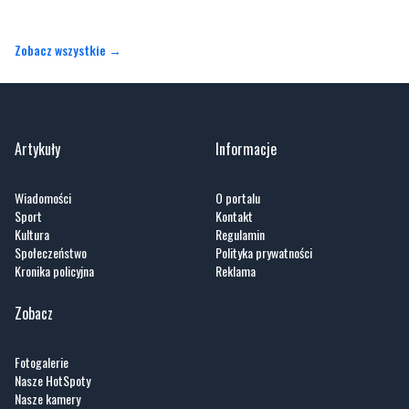
Artykuły
Informacje
Wiadomości
O portalu
Sport
Kontakt
Kultura
Regulamin
Społeczeństwo
Polityka prywatności
Kronika policyjna
Reklama
Zobacz
Fotogalerie
Nasze HotSpoty
Nasze kamery
Praca
Praca IT Gdańsk
GoWork.pl
Dodaj ofertę pracy