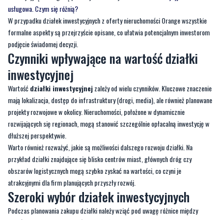
podjęcie świadomej decyzji.
Czynniki wpływające na wartość działki
inwestycyjnej
Wartość
działki inwestycyjnej
zależy od wielu czynników. Kluczowe znaczenie
mają lokalizacja, dostęp do infrastruktury (drogi, media), ale również planowane
projekty rozwojowe w okolicy. Nieruchomości, położone w dynamicznie
rozwijających się regionach, mogą stanowić szczególnie opłacalną inwestycję w
dłuższej perspektywie.
Warto również rozważyć, jakie są możliwości dalszego rozwoju działki. Na
przykład działki znajdujące się blisko centrów miast, głównych dróg czy
obszarów logistycznych mogą szybko zyskać na wartości, co czyni je
atrakcyjnymi dla firm planujących przyszły rozwój.
Szeroki wybór działek inwestycyjnych
Podczas planowania zakupu działki należy wziąć pod uwagę różnice między
działką inwestycyjną
a usługową. Każdy z tych typów gruntów ma swoje
specyficzne przeznaczenie, co wpływa na możliwości jego zagospodarowania.
Oferty nieruchomości Orange obejmują szeroki wybór
działek