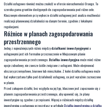
realizacji planowanej działalności na danym terenie, zgodnie z lokalnymi
regulacjami.
Różnice w planach zagospodarowania
przestrzennego
Jedną z najważniejszych różnic między
działkami inwestycyjnymi
a
usługowymi jest ich formalne przeznaczenie w Miejscowym planie
zagospodarowania przestrzennego.
Działka inwestycyjna
może mieć różne
opcje zabudowy, nie zawsze ściśle związane z usługami. Może obejmować
obszary przemysłowe, biurowe lub mieszkalne. Z kolei działka usługowa może
być wykorzystana tylko pod działalność usługową, co jest wyraźnie zaznaczone
w planie.
Przed zakupem działki, bez względu na jej typ, kluczowe jest zapoznanie się z
planem zagospodarowania przestrzennego, aby upewnić się, że plany
inwestycyjne są zgodne z przepisami. Więcej o różnicach między działką
inwestycyjną a usługową przeczytasz w artykule
Działka inwestycyjna a działka
usługowa. Czym się różnią?
W przypadku działek inwestycyjnych z oferty nieruchomości Orange wszystkie
formalne aspekty są przejrzyście opisane, co ułatwia potencjalnym inwestorom