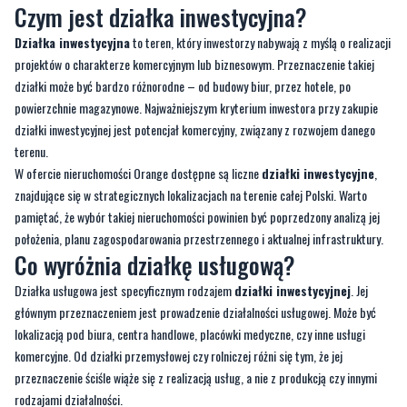
działki może być bardzo różnorodne – od budowy biur, przez hotele, po
powierzchnie magazynowe. Najważniejszym kryterium inwestora przy zakupie
działki inwestycyjnej jest potencjał komercyjny, związany z rozwojem danego
terenu.
W ofercie nieruchomości Orange dostępne są liczne
działki inwestycyjne
,
znajdujące się w strategicznych lokalizacjach na terenie całej Polski. Warto
pamiętać, że wybór takiej nieruchomości powinien być poprzedzony analizą jej
położenia, planu zagospodarowania przestrzennego i aktualnej infrastruktury.
Co wyróżnia działkę usługową?
Działka usługowa jest specyficznym rodzajem
działki inwestycyjnej
. Jej
głównym przeznaczeniem jest prowadzenie działalności usługowej. Może być
lokalizacją pod biura, centra handlowe, placówki medyczne, czy inne usługi
komercyjne. Od działki przemysłowej czy rolniczej różni się tym, że jej
przeznaczenie ściśle wiąże się z realizacją usług, a nie z produkcją czy innymi
rodzajami działalności.
Działki usługowe również można znaleźć w ofercie nieruchomości Orange. To
szeroka gama gruntów dostępnych do zagospodarowania pod różne cele.
Kluczowym elementem przy wyborze działki usługowej jest analiza możliwości