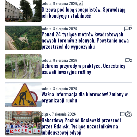
sobota, 8 sierpnia 2026
12
Ponad 24 tysiące metrów kwadratowych
nowych terenów zielonych. Powstanie nowa
przestrzeń do wypoczynku
sobota, 8 sierpnia 2026
2
Ochrona przyrody w praktyce. Uczestnicy
usuwali inwazyjne rośliny
sobota, 8 sierpnia 2026
Ważna informacja dla kierowców! Zmiany w
organizacji ruchu
piątek, 7 sierpnia 2026
1
Rekordowy Pochód Kociewski przeszedł
przez Gdańsk. Tysiące uczestników na
jubileuszowej edycji
piątek, 7 sierpnia 2026
3
Więcej wraków dostępnych dla nurków. Urząd
Morski rozszerzył listę podwodnych atrakcji