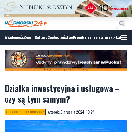
Wiadomości
Sport
Kultura
Społeczeństwo
Kronika policyjna
Turystyka
Fotoga
Działka inwestycyjna i usługowa –
czy są tym samym?
wtorek, 3 grudnia 2024, 10:24
ARTYKUŁ SPONSOROWANY