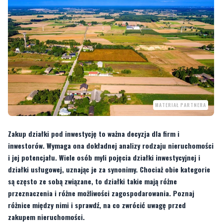
MATERIAŁ PARTNERA
Zakup działki pod inwestycję to ważna decyzja dla firm i
inwestorów. Wymaga ona dokładnej analizy rodzaju nieruchomości
i jej potencjału. Wiele osób myli pojęcia działki inwestycyjnej i
działki usługowej, uznając je za synonimy. Chociaż obie kategorie
są często ze sobą związane, to działki takie mają różne
przeznaczenia i różne możliwości zagospodarowania. Poznaj
różnice między nimi i sprawdź, na co zwrócić uwagę przed
zakupem nieruchomości.
Czym jest działka inwestycyjna?
Działka inwestycyjna
to teren, który inwestorzy nabywają z myślą o realizacji
projektów o charakterze komercyjnym lub biznesowym. Przeznaczenie takiej