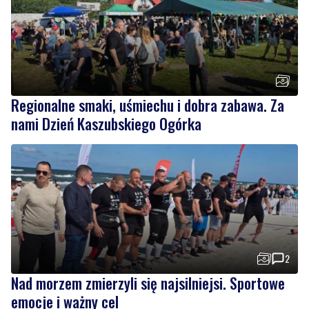
Regionalne smaki, uśmiechu i dobra zabawa. Za
nami Dzień Kaszubskiego Ogórka
2
Nad morzem zmierzyli się najsilniejsi. Sportowe
emocje i ważny cel
Wiadomości
sobota, 8 sierpnia 2026
1
Strażacy pokazali swoje umiejętności.