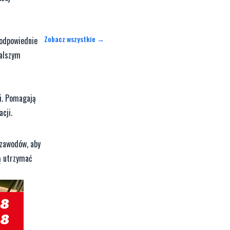
Zobacz wszystkie →
 odpowiednie
dalszym
ji. Pomagają
cji.
 zawodów, aby
ją utrzymać