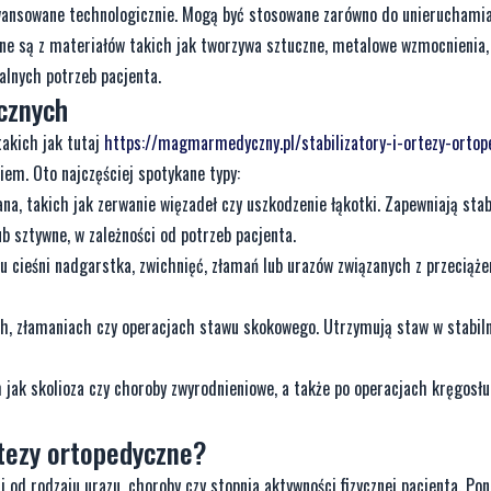
awansowane technologicznie. Mogą być stosowane zarówno do unieruchamia
e są z materiałów takich jak tworzywa sztuczne, metalowe wzmocnienia,
alnych potrzeb pacjenta.
ycznych
takich jak tutaj
https://magmarmedyczny.pl/stabilizatory-i-ortezy-ortop
iem. Oto najczęściej spotykane typy:
, takich jak zerwanie więzadeł czy uszkodzenie łąkotki. Zapewniają stabi
b sztywne, w zależności od potrzeb pacjenta.
u cieśni nadgarstka, zwichnięć, złamań lub urazów związanych z przeciąże
, złamaniach czy operacjach stawu skokowego. Utrzymują staw w stabilne
 jak skolioza czy choroby zwyrodnieniowe, a także po operacjach kręgosłu
rtezy ortopedyczne?
i od rodzaju urazu, choroby czy stopnia aktywności fizycznej pacjenta. Pon