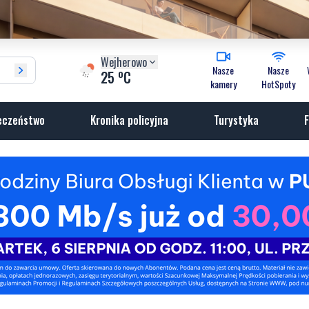
Wejherowo
Nasze
Nasze
o
25
C
kamery
HotSpoty
eczeństwo
Kronika policyjna
Turystyka
F