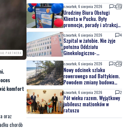
czwartek, 6 sierpnia 2026
3
Urodziny Biura Obsługi
Klienta w Pucku. Były
promocje, porady i atrakcje
dla najmłodszych
czwartek, 6 sierpnia 2026
4
Szpital w żałobie. Nie żyje
położna Oddziału
Ginekologiczno-
IAŁ PARTNERA
Położniczego
czwartek, 6 sierpnia 2026
2
Nowy odcinek szlaku
i.
rowerowego nad Bałtykiem.
roces
Powodem zmiany budowa
elektrowni jądrowej
awić komfort
czwartek, 6 sierpnia 2026
2
Pół wieku razem. Wyjątkowy
jubileusz małżonków w
ratuszu
ia oraz
padku chorób