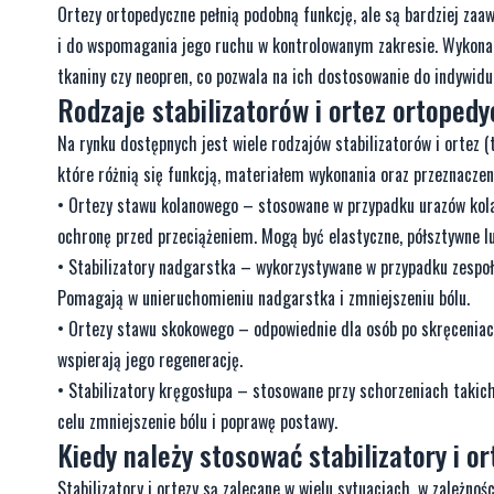
Ortezy ortopedyczne pełnią podobną funkcję, ale są bardziej za
i do wspomagania jego ruchu w kontrolowanym zakresie. Wykonan
tkaniny czy neopren, co pozwala na ich dostosowanie do indywidu
Rodzaje stabilizatorów i ortez ortoped
Na rynku dostępnych jest wiele rodzajów stabilizatorów i ortez (
które różnią się funkcją, materiałem wykonania oraz przeznaczen
• Ortezy stawu kolanowego – stosowane w przypadku urazów kolana
ochronę przed przeciążeniem. Mogą być elastyczne, półsztywne lu
• Stabilizatory nadgarstka – wykorzystywane w przypadku zespoł
Pomagają w unieruchomieniu nadgarstka i zmniejszeniu bólu.
• Ortezy stawu skokowego – odpowiednie dla osób po skręceniach
wspierają jego regenerację.
• Stabilizatory kręgosłupa – stosowane przy schorzeniach takich
celu zmniejszenie bólu i poprawę postawy.
Kiedy należy stosować stabilizatory i o
Stabilizatory i ortezy są zalecane w wielu sytuacjach, w zależnośc