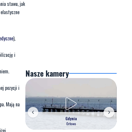
nia stawu, jak
 elastyczne
edyczne
),
lizację i
Nasze kamery
niem.
j pozycji i
pa. Mają na
Gdynia
Orłowo
iżej