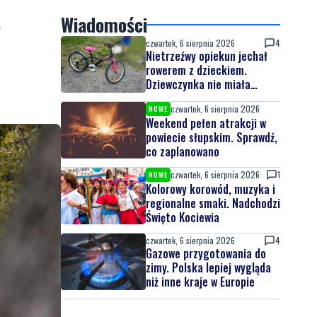
y
Wiadomości
czwartek, 6 sierpnia 2026
4
Nietrzeźwy opiekun jechał
rowerem z dzieckiem.
Dziewczynka nie miała
kasku
czwartek, 6 sierpnia 2026
NOWE
Weekend pełen atrakcji w
powiecie słupskim. Sprawdź,
co zaplanowano
czwartek, 6 sierpnia 2026
1
NOWE
Kolorowy korowód, muzyka i
regionalne smaki. Nadchodzi
Święto Kociewia
czwartek, 6 sierpnia 2026
4
Gazowe przygotowania do
zimy. Polska lepiej wygląda
niż inne kraje w Europie