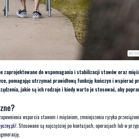
MATER
ne zaprojektowane do wspomagania i stabilizacji stawów oraz mięśn
tyce, pomagając utrzymać prawidłową funkcję kończyn i wspierać p
ządzenia, jakie są ich rodzaje i kiedy warto je stosować, aby popr
czne?
 zapewnienia wsparcia stawom i mięśniom, zmniejszenia ryzyka przeciążen
czny.pl/
. Stosowane są najczęściej po kontuzjach, operacjach lub w przy
egenerację.