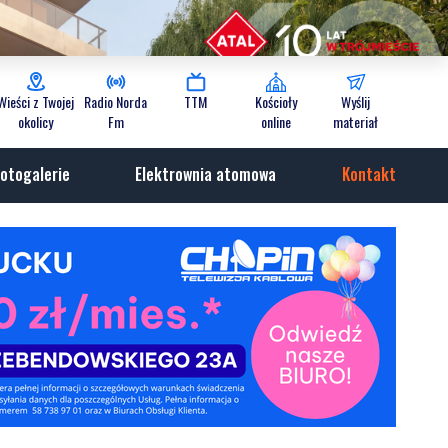
Wieści z Twojej
Radio Norda
TTM
Kościoły
Wyślij
okolicy
Fm
online
materiał
otogalerie
Elektrownia atomowa
Kontakt