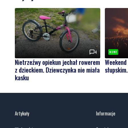
4
NOWE
Nietrzeźwy opiekun jechał rowerem
Weekend 
z dzieckiem. Dziewczynka nie miała
słupskim
kasku
Artykuły
Informacje