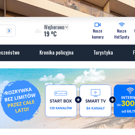
Wejherowo
Nasze
Nasze
o
19
C
kamery
HotSpoty
eczeństwo
Kronika policyjna
Turystyka
F