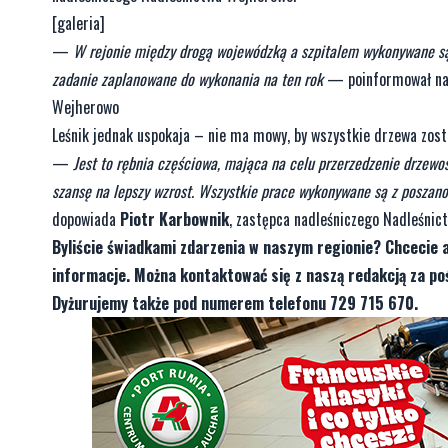
[galeria]
—
W rejonie między drogą wojewódzką a szpitalem wykonywane są 
zadanie zaplanowane do wykonania na ten rok
— poinformował nas
Wejherowo
Leśnik jednak uspokaja – nie ma mowy, by wszystkie drzewa zosta
—
Jest to rębnia częściowa, mająca na celu przerzedzenie drzewos
szansę na lepszy wzrost. Wszystkie prace wykonywane są z poszano
dopowiada
Piotr Karbownik
, zastępca nadleśniczego Nadleśni
Byliście świadkami zdarzenia w naszym regionie? Chcecie 
informacje. Można kontaktować się z naszą redakcją za 
Dyżurujemy także pod numerem telefonu 729 715 670.