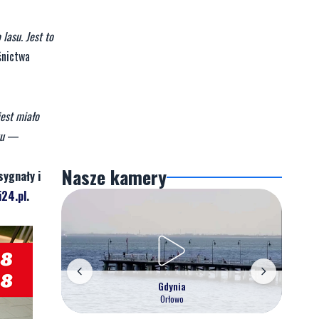
lasu. Jest to
śnictwa
jest miało
u
—
Nasze kamery
sygnały i
24.pl
.
Gdynia
Orłowo