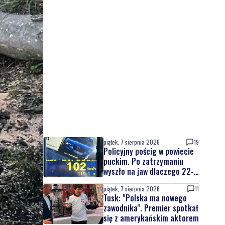
piątek, 7 sierpnia 2026
19
Policyjny pościg w powiecie
puckim. Po zatrzymaniu
wyszło na jaw dlaczego 22-
latek uciekał
piątek, 7 sierpnia 2026
11
Tusk: "Polska ma nowego
zawodnika". Premier spotkał
się z amerykańskim aktorem