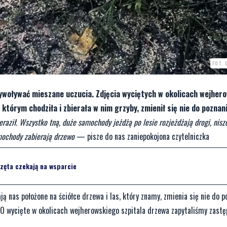
FOT.
ywoływać mieszane uczucia. Zdjęcia wyciętych w okolicach wejher
 którym chodziła i zbierała w nim grzyby, zmienił się nie do poznani
raził. Wszystko tną, duże samochody jeżdżą po lesie rozjeżdżają drogi, nisz
mochody zabierają drzewo
— pisze do nas zaniepokojona czytelniczka
zęta czekają na wsparcie
ą nas położone na ściółce drzewa i las, który znamy, zmienia się nie do p
 wycięte w okolicach wejherowskiego szpitala drzewa zapytaliśmy zastę