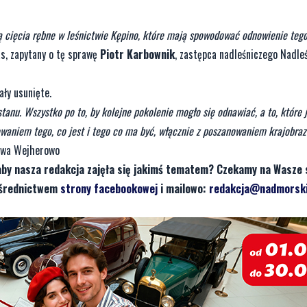
cięcia rębne w leśnictwie Kępino, które mają spowodować odnowienie tego 
, zapytany o tę sprawę
Piotr Karbownik
, zastępca nadleśniczego Nadle
ły usunięte.
tanu. Wszystko po to, by kolejne pokolenie mogło się odnawiać, a to, które 
waniem tego, co jest i tego co ma być, włącznie z poszanowaniem krajobraz
ctwa Wejherowo
aby nasza redakcja zajęła się jakimś tematem? Czekamy na Wasze 
pośrednictwem
strony facebookowej
i mailowo:
redakcja@nadmorski