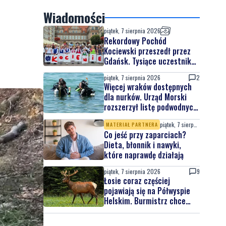
Wiadomości
piątek, 7 sierpnia 2026
Rekordowy Pochód
Kociewski przeszedł przez
Gdańsk. Tysiące uczestników
na jubileuszowej edycji
piątek, 7 sierpnia 2026
2
Więcej wraków dostępnych
dla nurków. Urząd Morski
rozszerzył listę podwodnych
atrakcji
piątek, 7 sierpnia 2026
MATERIAŁ PARTNERA
Co jeść przy zaparciach?
Dieta, błonnik i nawyki,
które naprawdę działają
piątek, 7 sierpnia 2026
9
Łosie coraz częściej
pojawiają się na Półwyspie
Helskim. Burmistrz chce
nowych znaków drogowych