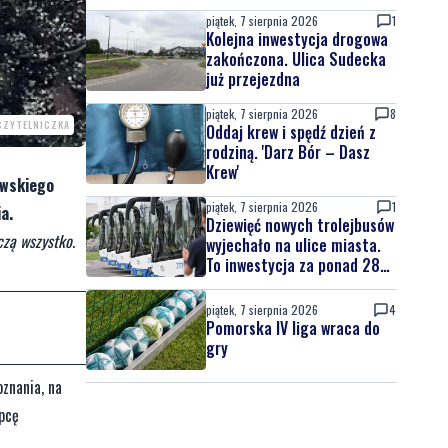
piątek, 7 sierpnia 2026
1
Kolejna inwestycja drogowa
zakończona. Ulica Sudecka
już przejezdna
piątek, 7 sierpnia 2026
8
 CZYTELNICZKA
Oddaj krew i spędź dzień z
rodziną. 'Darz Bór – Dasz
Krew'
owskiego
piątek, 7 sierpnia 2026
1
a.
Dziewięć nowych trolejbusów
czą wszystko.
wyjechało na ulice miasta.
To inwestycja za ponad 28
mln zł
piątek, 7 sierpnia 2026
4
Pomorska IV liga wraca do
gry
oznania, na
pcę