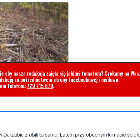
cie aby nasza redakcja zajęła się jakimś tematem? Czekamy na Was
edakcją za pośrednictwem strony facebookowej i mailowo:
rem telefonu
729 715 670
.
Darżlubiu zrobili to samo. Latem przy obecnym klimacie ściółk