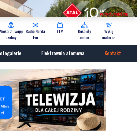
Wieści z Twojej
Radio Norda
TTM
Kościoły
Wyślij
okolicy
Fm
online
materiał
otogalerie
Elektrownia atomowa
Kontakt