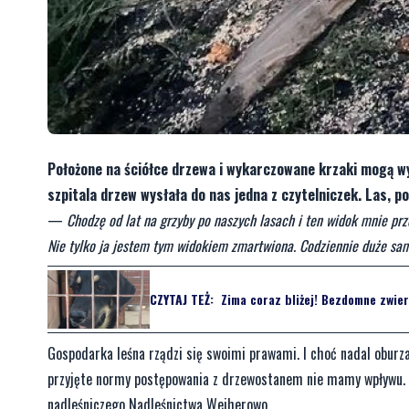
Położone na ściółce drzewa i wykarczowane krzaki mogą w
szpitala drzew wysłała do nas jedna z czytelniczek. Las, po
—
Chodzę od lat na grzyby po naszych lasach i ten widok mnie prze
Nie tylko ja jestem tym widokiem zmartwiona. Codziennie duże sa
CZYTAJ TEŻ:
Zima coraz bliżej! Bezdomne zwier
Gospodarka leśna rządzi się swoimi prawami. I choć nadal oburzaj
przyjęte normy postępowania z drzewostanem nie mamy wpływu. O
nadleśniczego Nadleśnictwa Wejherowo.