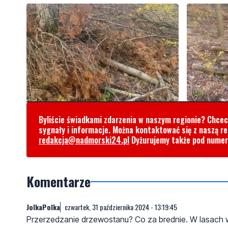
Byliście świadkami zdarzenia w naszym regionie? Chce
sygnały i informacje. Można kontaktować się z naszą r
redakcja@nadmorski24.pl
Dyżurujemy także pod nume
Komentarze
JolkaPolka
czwartek, 31 października 2024 - 13:19:45
Przerzedzanie drzewostanu? Co za brednie. W lasach w 