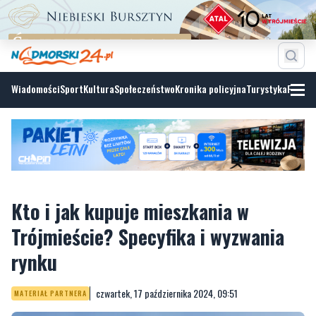
Wiadomości
Sport
Kultura
Społeczeństwo
Kronika policyjna
Turystyka
Fotoga
Kto i jak kupuje mieszkania w
Trójmieście? Specyfika i wyzwania
rynku
czwartek, 17 października 2024, 09:51
MATERIAŁ PARTNERA