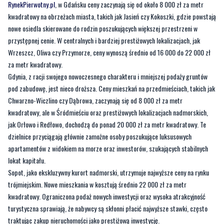
RynekPierwotny.pl
, w Gdańsku ceny zaczynają się od około 8 000 zł za metr
kwadratowy na obrzeżach miasta, takich jak Jasień czy Kokoszki, gdzie powstają
nowe osiedla skierowane do rodzin poszukujących większej przestrzeni w
przystępnej cenie. W centralnych i bardziej prestiżowych lokalizacjach, jak
Wrzeszcz, Oliwa czy Przymorze, ceny wynoszą średnio od 16 000 do 22 000 zł
za metr kwadratowy.
Gdynia, z racji swojego nowoczesnego charakteru i mniejszej podaży gruntów
pod zabudowę, jest nieco droższa. Ceny mieszkań na przedmieściach, takich jak
Chwarzno-Wiczlino czy Dąbrowa, zaczynają się od 8 000 zł za metr
kwadratowy, ale w Śródmieściu oraz prestiżowych lokalizacjach nadmorskich,
jak Orłowo i Redłowo, dochodzą do ponad 20 000 zł za metr kwadratowy. Te
dzielnice przyciągają głównie zamożne osoby poszukujące luksusowych
apartamentów z widokiem na morze oraz inwestorów, szukających stabilnych
lokat kapitału.
Sopot, jako ekskluzywny kurort nadmorski, utrzymuje najwyższe ceny na rynku
trójmiejskim. Nowe mieszkania w kosztują średnio 22 000 zł za metr
kwadratowy. Ograniczona podaż nowych inwestycji oraz wysoka atrakcyjność
turystyczna sprawiają, że nabywcy są skłonni płacić najwyższe stawki, często
traktując zakup nieruchomości jako prestiżową inwestycję.