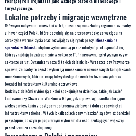
rosnącej roli Trójmiasta jako ważnego ośrodka biznesowego i
turystycznego.
Lokalne potrzeby i migracje wewnętrzne
Głównymi nabywcami mieszkań w Trójmieście są mieszkańcy regionu oraz osoby
z innych części Polski, które decydują się na przeprowadzkę ze względu na
atrakcyjne warunki życia oraz rozwijający się rynek pracy.
Mieszkania na
sprzedaż w Gdańsku
chętnie wybierane są przez młodych profesjonalistów,
którzy znajdują tu zatrudnienie w sektorze IT, finansowym, logistycznym czy w
sektorze usług. Dynamiczny rozwój takich dzielnic jak Wrzeszcz czy Przymorze
sprawia, że osoby te często wybierają mieszkania w nowoczesnych kompleksach
mieszkaniowych, które oferują łatwy dostęp do centrów biznesowych oraz
bogatej infrastruktury kulturalno-rozrywkowej.
Rodziny z dziećmi wybierają z kolei spokojniejsze dzielnice, takie jak Jasień,
Łostowice czy Chwarzno-Wiczlino w Gdyni, gdzie powstają osiedla oferujące
większe mieszkania z dostępem do terenów zielonych i dobrze rozwiniętej
infrastruktury szkolnej. W tych lokalizacjach ceny mieszkań są również bardziej
przystępne, co czyni je popularnym wyborem dla osób szukających większej
przestrzeni za rozsądną cenę.