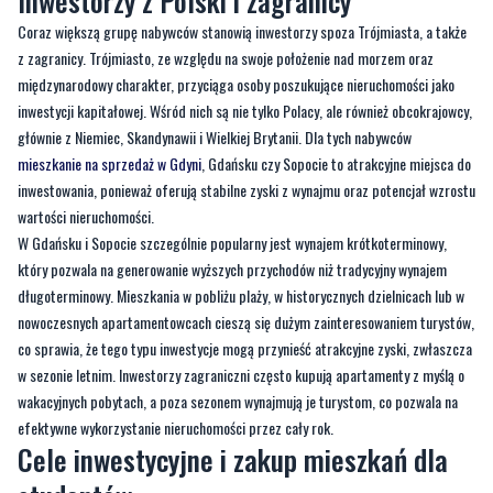
Inwestorzy z Polski i zagranicy
Coraz większą grupę nabywców stanowią inwestorzy spoza Trójmiasta, a także
z zagranicy. Trójmiasto, ze względu na swoje położenie nad morzem oraz
międzynarodowy charakter, przyciąga osoby poszukujące nieruchomości jako
inwestycji kapitałowej. Wśród nich są nie tylko Polacy, ale również obcokrajowcy,
głównie z Niemiec, Skandynawii i Wielkiej Brytanii. Dla tych nabywców
mieszkanie na sprzedaż w Gdyni
, Gdańsku czy Sopocie to atrakcyjne miejsca do
inwestowania, ponieważ oferują stabilne zyski z wynajmu oraz potencjał wzrostu
wartości nieruchomości.
W Gdańsku i Sopocie szczególnie popularny jest wynajem krótkoterminowy,
który pozwala na generowanie wyższych przychodów niż tradycyjny wynajem
długoterminowy. Mieszkania w pobliżu plaży, w historycznych dzielnicach lub w
nowoczesnych apartamentowcach cieszą się dużym zainteresowaniem turystów,
co sprawia, że tego typu inwestycje mogą przynieść atrakcyjne zyski, zwłaszcza
w sezonie letnim. Inwestorzy zagraniczni często kupują apartamenty z myślą o
wakacyjnych pobytach, a poza sezonem wynajmują je turystom, co pozwala na
efektywne wykorzystanie nieruchomości przez cały rok.
Cele inwestycyjne i zakup mieszkań dla