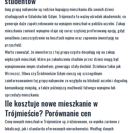
studentów
Inną grupą nabywców są rodzice kupujący mieszkania dla swoich dzieci
studiujących w Gdańsku lub Gdyni. Trójmiasto to ważny ośrodek akademicki, co
generuje duże zapotrzebowanie na wynajem mieszkań w pobliżu uczelni. Zakup
mieszkania zamiast wynajmu staje się coraz częściej preferowaną opcją, gdyż
umożliwia zaoszczędzenie na kosztach najmu oraz zapewnia inwestycję na
przyszłość.
Warto zauważyć, że inwestorzy z tej grupy często decydują się na zakup
większych mieszkań, które po zakończeniu studiów przez dzieci mogą być
wynajmowane innym studentom, generując stały dochód. Dzielnice takie jak
Wrzeszcz, Oliwa czy Śródmieście Gdyni cieszą się szczególnym
zainteresowaniem tej grupy nabywców ze względu na bliskość uczelni i dogodną
komunikację miejską, a także późniejszą możliwość łatwego wynajmu lub
sprzedaży mieszkania.
Ile kosztuje nowe mieszkanie w
Trójmieście? Porównanie cen
Ceny nowych mieszkań w Trójmieście są zróżnicowane, co wynika zarówno z
lokalizacji, jak i standardu oferowanych nieruchomości. Według danych