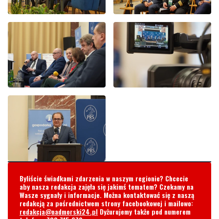
Byliście świadkami zdarzenia w naszym regionie? Chcecie
aby nasza redakcja zajęła się jakimś tematem? Czekamy na
Wasze sygnały i informacje. Można kontaktować się z naszą
redakcją za pośrednictwem strony facebookowej i mailowo:
redakcja@nadmorski24.pl
Dyżurujemy także pod numerem