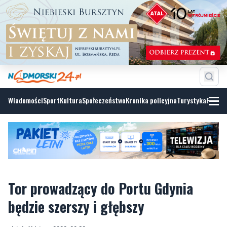
Wiadomości
Sport
Kultura
Społeczeństwo
Kronika policyjna
Turystyka
Fotoga
Tor prowadzący do Portu Gdynia
będzie szerszy i głębszy