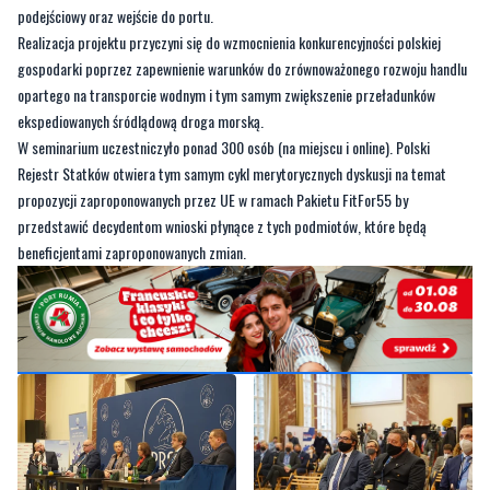
podejściowy oraz wejście do portu.
Realizacja projektu przyczyni się do wzmocnienia konkurencyjności polskiej
gospodarki poprzez zapewnienie warunków do zrównoważonego rozwoju handlu
opartego na transporcie wodnym i tym samym zwiększenie przeładunków
ekspediowanych śródlądową droga morską.
W seminarium uczestniczyło ponad 300 osób (na miejscu i online). Polski
Rejestr Statków otwiera tym samym cykl merytorycznych dyskusji na temat
propozycji zaproponowanych przez UE w ramach Pakietu FitFor55 by
przedstawić decydentom wnioski płynące z tych podmiotów, które będą
beneficjentami zaproponowanych zmian.