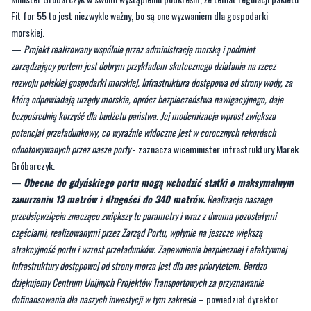
Fit for 55 to jest niezwykle ważny, bo są one wyzwaniem dla gospodarki
morskiej.
—
Projekt realizowany wspólnie przez administrację morską i podmiot
zarządzający portem jest dobrym przykładem skutecznego działania na rzecz
rozwoju polskiej gospodarki morskiej. Infrastruktura dostępowa od strony wody, za
którą odpowiadają urzędy morskie, oprócz bezpieczeństwa nawigacyjnego, daje
bezpośrednią korzyść dla budżetu państwa. Jej modernizacja wprost zwiększa
potencjał przeładunkowy, co wyraźnie widoczne jest w corocznych rekordach
odnotowywanych przez nasze porty
- zaznacza wiceminister infrastruktury Marek
Gróbarczyk.
—
Obecne do gdyńskiego portu mogą wchodzić statki o maksymalnym
zanurzeniu 13 metrów i długości do 340 metrów.
Realizacja naszego
przedsięwzięcia znacząco zwiększy te parametry i wraz z dwoma pozostałymi
częściami, realizowanymi przez Zarząd Portu, wpłynie na jeszcze większą
atrakcyjność portu i wzrost przeładunków. Zapewnienie bezpiecznej i efektywnej
infrastruktury dostępowej od strony morza jest dla nas priorytetem. Bardzo
dziękujemy Centrum Unijnych Projektów Transportowych za przyznawanie
dofinansowania dla naszych inwestycji w tym zakresie
– powiedział dyrektor