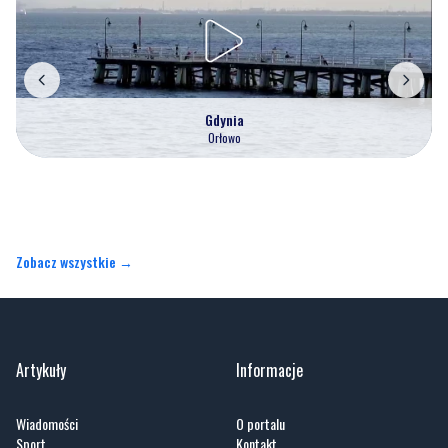
Gdynia
Orłowo
Zobacz wszystkie →
Artykuły
Informacje
Wiadomości
O portalu
Sport
Kontakt