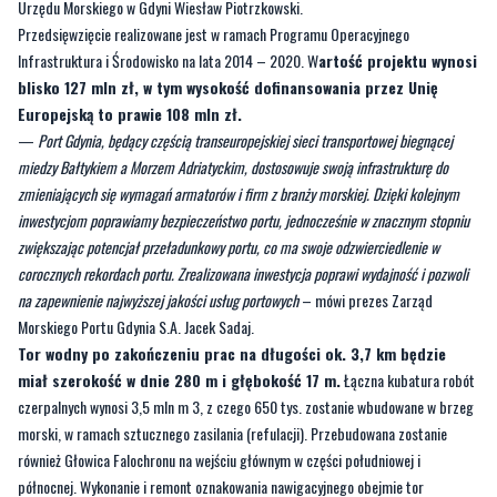
Urzędu Morskiego w Gdyni Wiesław Piotrzkowski.
Przedsięwzięcie realizowane jest w ramach Programu Operacyjnego
Infrastruktura i Środowisko na lata 2014 – 2020. W
artość projektu wynosi
blisko 127 mln zł, w tym wysokość dofinansowania przez Unię
Europejską to prawie 108 mln zł.
—
Port Gdynia, będący częścią transeuropejskiej sieci transportowej biegnącej
miedzy Bałtykiem a Morzem Adriatyckim, dostosowuje swoją infrastrukturę do
zmieniających się wymagań armatorów i firm z branży morskiej. Dzięki kolejnym
inwestycjom poprawiamy bezpieczeństwo portu, jednocześnie w znacznym stopniu
zwiększając potencjał przeładunkowy portu, co ma swoje odzwierciedlenie w
corocznych rekordach portu. Zrealizowana inwestycja poprawi wydajność i pozwoli
na zapewnienie najwyższej jakości usług portowych
– mówi prezes Zarząd
Morskiego Portu Gdynia S.A. Jacek Sadaj.
Tor wodny po zakończeniu prac na długości ok. 3,7 km będzie
miał szerokość w dnie 280 m i głębokość 17 m.
Łączna kubatura robót
czerpalnych wynosi 3,5 mln m 3, z czego 650 tys. zostanie wbudowane w brzeg
morski, w ramach sztucznego zasilania (refulacji). Przebudowana zostanie
również Głowica Falochronu na wejściu głównym w części południowej i
północnej. Wykonanie i remont oznakowania nawigacyjnego obejmie tor