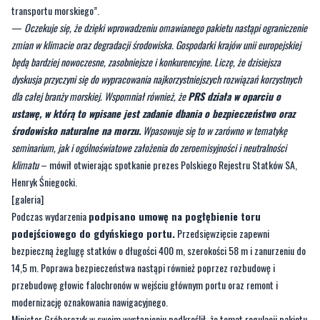
transportu morskiego”.
—
Oczekuje się, że dzięki wprowadzeniu omawianego pakietu nastąpi ograniczenie
zmian w klimacie oraz degradacji środowiska. Gospodarki krajów unii europejskiej
będą bardziej nowoczesne, zasobniejsze i konkurencyjne. Liczę, że dzisiejsza
dyskusja przyczyni się do wypracowania najkorzystniejszych rozwiązań korzystnych
dla całej branży morskiej. Wspomniał również, że
PRS działa w oparciu o
ustawę, w którą to wpisane jest zadanie dbania o bezpieczeństwo oraz
środowisko naturalne na morzu.
Wpasowuje się to w zarówno w tematykę
seminarium, jak i ogólnoświatowe założenia do zeroemisyjności i neutralności
klimatu
– mówił otwierając spotkanie prezes Polskiego Rejestru Statków SA,
Henryk Śniegocki.
[galeria]
Podczas wydarzenia
podpisano umowę na pogłębienie toru
podejściowego do gdyńskiego portu.
Przedsięwzięcie zapewni
bezpieczną żeglugę statków o długości 400 m, szerokości 58 m i zanurzeniu do
14,5 m. Poprawa bezpieczeństwa nastąpi również poprzez rozbudowę i
przebudowę głowic falochronów w wejściu głównym portu oraz remont i
modernizację oznakowania nawigacyjnego.
Minister Gróbarczyk w swoim wystąpieniu podkreślił, że temat regulacji pakietu