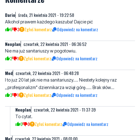
6
3
Zgłoś komentarz
Odpowiedz na komentarz
Neoplan
czwartek, 22 kwietnia 2021 - 06:36:52
Nie ma już sanitariuszy w pogotowiu.
2
1
Zgłoś komentarz
Odpowiedz na komentarz
Med
czwartek, 22 kwietnia 2021 - 06:48:28
I to juz 20 lat jak nie ma sanitariuszy.... Niestety kolejny raz
,,profesjonalizm" dziennikarza wziął górę..... Brak słów...
3
1
Zgłoś komentarz
Odpowiedz na komentarz
Neoplan
czwartek, 22 kwietnia 2021 - 11:37:39
To cytat.
0
0
Zgłoś komentarz
Odpowiedz na komentarz
Met
czwartek, 22 kwietnia 2021 - 08:01:00
A może Ci sanitariusze to sobie zasłużyli,poczekajmy na wyrok
sądu
2
1
Zgłoś komentarz
Odpowiedz na komentarz