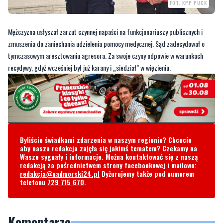
zmuszenia do zaniechania udzielenia pomocy medycznej. Sąd zadecydował o
tymczasowym aresztowaniu agresora. Za swoje czyny odpowie w warunkach
recydywy, gdyż wcześniej był już karany i „siedział” w więzieniu.
Byliście świadkami zdarzenia w naszym regionie? Chcecie
aby nasza redakcja zajęła się jakimś tematem? Czekamy na
Wasze sygnały i informacje. Można kontaktować się z naszą
redakcją za pośrednictwem strony facebookowej i mailowo:
redakcja@nadmorski24.pl
Dyżurujemy także pod numerem
telefonu
729 715 670
.
Komentarze
Dario
środa, 21 kwietnia 2021 - 19:22:58
Alkohol prawem każdego kaszuba! Dajcie pić