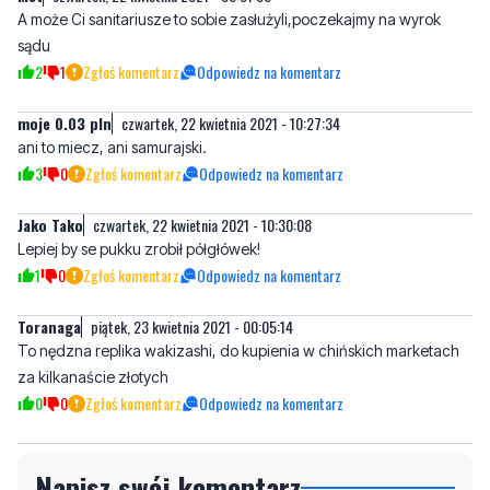
moje 0.03 pln
czwartek, 22 kwietnia 2021 - 10:27:34
ani to miecz, ani samurajski.
3
0
Zgłoś komentarz
Odpowiedz na komentarz
Jako Tako
czwartek, 22 kwietnia 2021 - 10:30:08
Lepiej by se pukku zrobił półgłówek!
1
0
Zgłoś komentarz
Odpowiedz na komentarz
Toranaga
piątek, 23 kwietnia 2021 - 00:05:14
To nędzna replika wakizashi, do kupienia w chińskich marketach
za kilkanaście złotych
0
0
Zgłoś komentarz
Odpowiedz na komentarz
Napisz swój komentarz
Nie hejtuj, pisz kulturalnie i zgodne z prawem
komentarze! Jeśli widzisz niestosowny wpis -