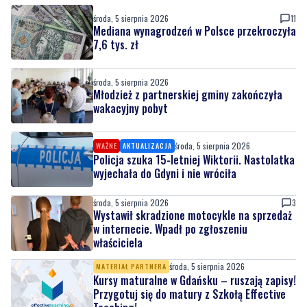
środa, 5 sierpnia 2026
Młodzież z partnerskiej gminy zakończyła
wakacyjny pobyt
środa, 5 sierpnia 2026
WAŻNE
AKTUALIZACJA
Policja szuka 15-letniej Wiktorii. Nastolatka
wyjechała do Gdyni i nie wróciła
środa, 5 sierpnia 2026
3
Wystawił skradzione motocykle na sprzedaż
w internecie. Wpadł po zgłoszeniu
właściciela
środa, 5 sierpnia 2026
MATERIAŁ PARTNERA
Kursy maturalne w Gdańsku – ruszają zapisy!
Przygotuj się do matury z Szkołą Effective
Teaching!
środa, 5 sierpnia 2026
Rekordowa frekwencja na rodzinnym pikniku