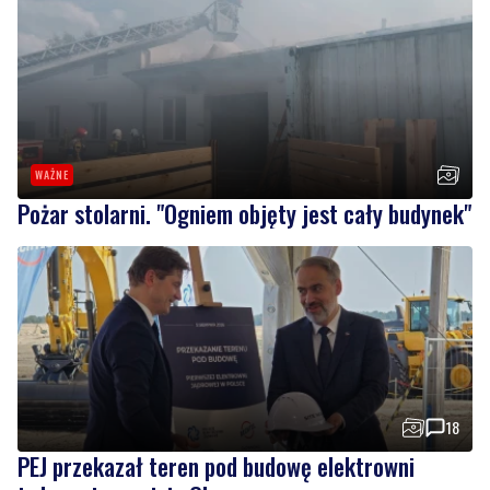
WAŻNE
Pożar stolarni. "Ogniem objęty jest cały budynek"
18
PEJ przekazał teren pod budowę elektrowni
jądrowej w gminie Choczewo
Wiadomości
czwartek, 6 sierpnia 2026
NOWE