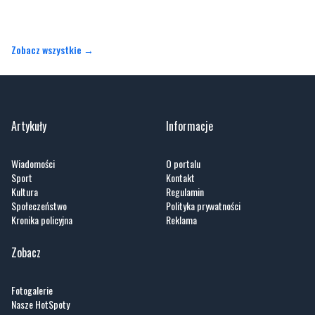
Artykuły
Informacje
Wiadomości
O portalu
Sport
Kontakt
Kultura
Regulamin
Społeczeństwo
Polityka prywatności
Kronika policyjna
Reklama
Zobacz
Fotogalerie
Nasze HotSpoty
Nasze kamery
Praca
Praca IT Gdańsk
GoWork.pl