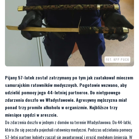
FOT. KPP PUCK
Pijany 57-latek został zatrzymany po tym jak zaatakował mieczem
samurajskim ratowników medycznych. Pogotowie wezwano, aby
udzielić pomocy jego 44-letniej partnerce. Do nietypowego
zdarzenia doszło we Władysławowie. Agresywny mężczyzna miał
ponad trzy promile alkoholu w organizmie. Najbliższe trzy
miesiące spędzi w areszcie.
Do zdarzenia doszło w jednym z domów na terenie Władysławowa. Do 44-latki,
która źle się poczuła pojechali ratownicy medyczni. Podczas udzielania pomocy
57-letni partner kobiety zaczął się awanturować i grozić medykom śmiercią. W
pewnej chwili chwycił za miecz samurajski i zaczął nim wymachiwać.
–
Sanitariusze wybiegli z domu i wezwali wtedy na miejsce stróży prawa. Policjanci
natychmiast po przyjeździe na miejsce błyskawicznie obezwładnili i zatrzymali