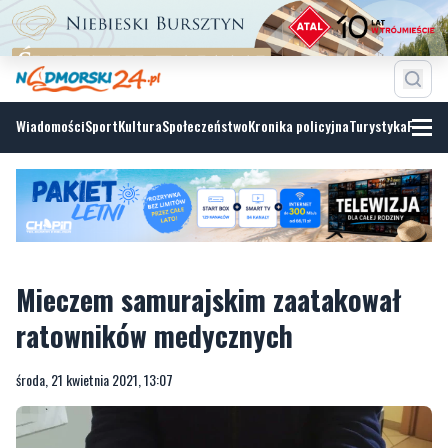
Wiadomości
Sport
Kultura
Społeczeństwo
Kronika policyjna
Turystyka
Fotoga
Mieczem samurajskim zaatakował
ratowników medycznych
środa, 21 kwietnia 2021, 13:07