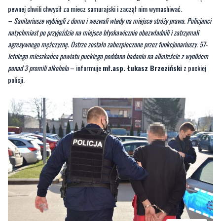
agresywnego mężczyznę. Ostrze zostało zabezpieczone przez funkcjonariuszy. 57-
letniego mieszkańca powiatu puckiego poddano badaniu na alkoteście z wynikiem
ponad 3 promili alkoholu
– informuje
mł.asp. Łukasz Brzeziński
z puckiej
policji.
FOT. KPP PUCK
Mężczyzna usłyszał zarzut czynnej napaści na funkcjonariuszy publicznych i