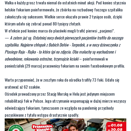
Walka o każdy grosz trwała niemal do ostatnich minut akcji. Pod koniec stycznia
helskie fokarium poinformowało, że zbiórka na rozbudowę foczego szpitalika
zakończyła się sukcesem. Wielkie serce okazało prawie 2 tysiące osób, dzięki
którym udało się zebrać ponad 80 tysięcy złotych.
W efekcie pod koniec marca do placówki mogli trafić pierwsi „pacjenci”.
—
A zatem już są. Ostatniej nocy dwóch pierwszych pacjentów trafiło do naszego
szpitalika. Najpierw chłopak z Babich Dołów - Torpedek, a w nocy dziewczynka z
Ptasiego Raju - Rajka - ta która śpi na zdjęciu. Oba maluchy są wychudzone i
odwodnione, rokowania ostrożne, trzymajcie kciuki
– poinformowali w
poniedziałek (29 marca) pracownicy fokarium na swoim facebookowym profilu.
Warto przypomnieć, że w zeszłym roku do ośrodka trafiły 73 foki. Udało się
uratować aż 62 ssaków.
Ośrodek prowadzony przez Stację Morską w Helu jest jedynym miejscem
rehabilitacji fok w Polsce. Jego utrzymanie wspomagają w dużej mierze wszyscy
odwiedzający fokarium, tymczasem ze względu na pandemię przychody
pozyskiwane z tytułu wstępu drastycznie spadły.