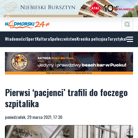
Wiadomości
Sport
Kultura
Społeczeństwo
Kronika policyjna
Turystyka
Fotoga
Pierwsi ‘pacjenci’ trafili do foczego
szpitalika
poniedziałek, 29 marca 2021, 17:30