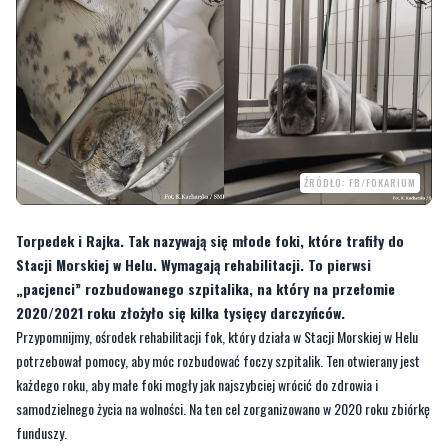
ŹRÓDŁO: FB/FOKARIUM
Torpedek i Rajka. Tak nazywają się młode foki, które trafiły do
Stacji Morskiej w Helu. Wymagają rehabilitacji. To pierwsi
„pacjenci” rozbudowanego szpitalika, na który na przełomie
2020/2021 roku złożyło się kilka tysięcy darczyńców.
Przypomnijmy, ośrodek rehabilitacji fok, który działa w Stacji Morskiej w Helu
potrzebował pomocy, aby móc rozbudować foczy szpitalik. Ten otwierany jest
każdego roku, aby małe foki mogły jak najszybciej wrócić do zdrowia i
samodzielnego życia na wolności. Na ten cel zorganizowano w 2020 roku zbiórkę
funduszy.