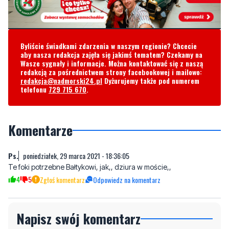
Byliście świadkami zdarzenia w naszym regionie? Chcecie
aby nasza redakcja zajęła się jakimś tematem? Czekamy na
Wasze sygnały i informacje. Można kontaktować się z naszą
redakcją za pośrednictwem strony facebookowej i mailowo:
redakcja@nadmorski24.pl
Dyżurujemy także pod numerem
telefonu
729 715 670
.
Komentarze
Ps.
poniedziałek, 29 marca 2021 - 18:36:05
Te foki potrzebne Bałtykowi, jak,, dziura w moście,,
4
5
Zgłoś komentarz
Odpowiedz na komentarz
Napisz swój komentarz